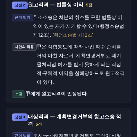
원고적격 — 법률상 이익
쟁점 2
5점
취소소송은 처분의 취소를 구할 법률상 이
근거 법리
익이 있는 자가 제기할 수 있다(행정소송법
제12조).
(행정소송법 제12조)
甲은 적합통보에 따라 사업 착수 준비를
사안의 적용
거의 마친 자로서, 계획변경거부로 폐기
물처리업 허가를 받지 못하게 되는 직접
적·구체적 이익을 침해당하므로 원고적격
이 있다.
甲에게 원고적격이 인정된다.
소결
대상적격 — 계획변경거부의 항고소송 적
쟁점 3
격
5점
도시·군관리계획변경 거부도 그것이 신청
근거 법리