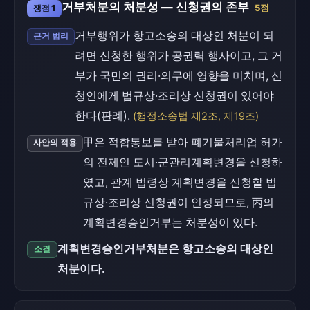
거부처분의 처분성 — 신청권의 존부
쟁점 1
5점
거부행위가 항고소송의 대상인 처분이 되
근거 법리
려면 신청한 행위가 공권력 행사이고, 그 거
부가 국민의 권리·의무에 영향을 미치며, 신
청인에게 법규상·조리상 신청권이 있어야
한다(판례).
(행정소송법 제2조, 제19조)
甲은 적합통보를 받아 폐기물처리업 허가
사안의 적용
의 전제인 도시·군관리계획변경을 신청하
였고, 관계 법령상 계획변경을 신청할 법
규상·조리상 신청권이 인정되므로, 丙의
계획변경승인거부는 처분성이 있다.
계획변경승인거부처분은 항고소송의 대상인
소결
처분이다.