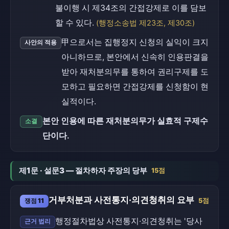
불이행 시 제34조의 간접강제로 이를 담보
할 수 있다.
(행정소송법 제23조, 제30조)
甲으로서는 집행정지 신청의 실익이 크지
사안의 적용
아니하므로, 본안에서 신속히 인용판결을
받아 재처분의무를 통하여 권리구제를 도
모하고 필요하면 간접강제를 신청함이 현
실적이다.
본안 인용에 따른 재처분의무가 실효적 구제수
소결
단이다.
제1문 · 설문3 — 절차하자 주장의 당부
15점
거부처분과 사전통지·의견청취의 요부
쟁점 11
5점
행정절차법상 사전통지·의견청취는 '당사
근거 법리