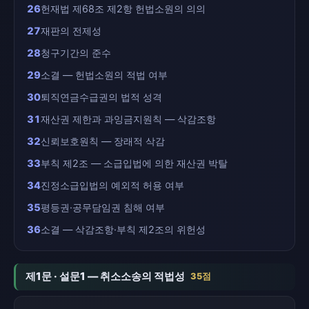
26
헌재법 제68조 제2항 헌법소원의 의의
27
재판의 전제성
28
청구기간의 준수
29
소결 — 헌법소원의 적법 여부
30
퇴직연금수급권의 법적 성격
31
재산권 제한과 과잉금지원칙 — 삭감조항
32
신뢰보호원칙 — 장래적 삭감
33
부칙 제2조 — 소급입법에 의한 재산권 박탈
34
진정소급입법의 예외적 허용 여부
35
평등권·공무담임권 침해 여부
36
소결 — 삭감조항·부칙 제2조의 위헌성
제1문 · 설문1 — 취소소송의 적법성
35점