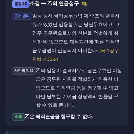
소결 — 乙의 연금청구
쟁점 25
5점
임용 당시 국가공무원법 제33조의 결격사
근거 법리
유가 있었던 임용행위는 당연무효이고, 그
경우 공무원으로서의 신분을 적법하게 취
득한 바 없으므로 재직기간에 따른 퇴직연
금수급권이 인정되지 아니한다.
(국가공무
원법 제33조)
乙의 임용이 결격사유로 당연무효인 이상
사안의 적용
乙은 공무원 지위를 적법하게 취득한 바
없으므로 퇴직연금 등을 청구할 수 없고,
다만 납부한 기여금 상당액의 반환을 구
할 수 있을 뿐이다.
乙은 퇴직연금을 청구할 수 없다.
소결