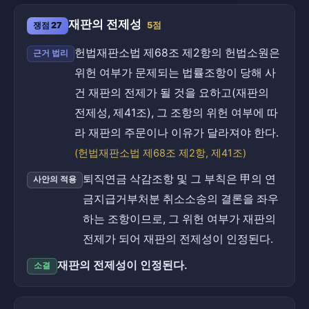
재판의 전제성
쟁점 27
5점
헌법재판소법 제68조 제2항의 헌법소원은
근거 법리
위헌 여부가 문제되는 법률조항이 당해 사
건 재판의 전제가 될 것을 요하고(재판의
전제성, 제41조), 그 조항의 위헌 여부에 따
라 재판의 주문이나 이유가 달라져야 한다.
(헌법재판소법 제68조 제2항, 제41조)
퇴직연금 삭감조항 및 그 부칙은 甲의 연
사안의 적용
금지급거부처분 취소소송의 결론을 좌우
하는 조항이므로, 그 위헌 여부가 재판의
전제가 되어 재판의 전제성이 인정된다.
재판의 전제성이 인정된다.
소결