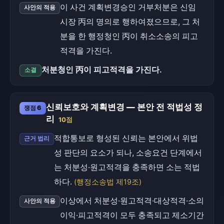
이 사건 계획변경승인 거부처분은 신임
사안의 적용
시장 丙의 명의로 행하여졌으므로, 그 처
분을 한 행정청인 丙이 취소소송의 피고
적격을 가진다.
처분청인 丙이 피고적격을 가진다.
소결
신뢰보호와 계획변경 — 본안 전 적법성 정
쟁점 6
리
10점
적합통보로 형성된 신뢰는 본안에서 위법
근거 법리
성 판단의 요소가 되나, 소송요건 단계에서
는 처분성·원고적격을 충족하면 소는 적법
하다.
(행정소송법 제19조)
이상에서 처분성·원고적격·대상적격·소의
사안의 적용
이익·피고적격이 모두 충족되고 제소기간