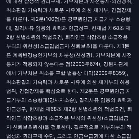
에 대한 잠정적 권리구제, 거부처분과 사전통지·의견청취,
취소판결 기속력과 새로운 사유에 의한 재거부, 간접강제
를 다룬다. 제2문(100점)은 공무원연금 지급거부 소송형
태, 결격사유 임용의 효력과 연금청구, 헌재법 제68조 제
2항 헌법소원의 적법요건, 퇴직연금 삭감조항·소급적용
부칙의 위헌성(소급입법금지·신뢰보호)을 다룬다. 제1문
은 계획변경승인거부의 처분성(신청권), 거부처분에 사전
통지가 적용되지 않는다는 점(2003두674), 경원자관계
에서 거부처분 취소를 구할 법률상 이익(2009두8359),
취소판결의 기속력과 새로운 사유에 의한 재거부의 허용
범위, 간접강제를 핵심으로 한다. 제2문은 공무원연금 지
급거부의 소송형태(당사자소송), 결격사유 임용의 효력과
연금청구, 헌재법 제68조 제2항 헌법소원의 적법요건, 퇴
직연금 삭감조항과 소급적용 부칙의 위헌성(소급입법금
지·신뢰보호원칙)을 검토한다. 결론적으로 거부처분의 적
법성과 권리구제 수단, 그리고 연금수급권에 대한 소급입