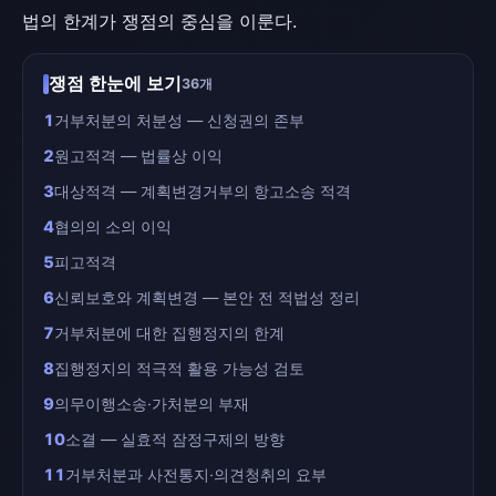
법의 한계가 쟁점의 중심을 이룬다.
쟁점 한눈에 보기
36개
1
거부처분의 처분성 — 신청권의 존부
2
원고적격 — 법률상 이익
3
대상적격 — 계획변경거부의 항고소송 적격
4
협의의 소의 이익
5
피고적격
6
신뢰보호와 계획변경 — 본안 전 적법성 정리
7
거부처분에 대한 집행정지의 한계
8
집행정지의 적극적 활용 가능성 검토
9
의무이행소송·가처분의 부재
10
소결 — 실효적 잠정구제의 방향
11
거부처분과 사전통지·의견청취의 요부