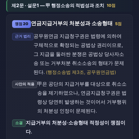
제2문 · 설문1 — 甲 행정소송의 적법성과 조치
10점
연금지급거부의 처분성과 소송형태
쟁점 20
5점
공무원연금 지급청구권은 법령에 의하여
근거 법리
구체적으로 확정되는 공법상 권리이므로,
그 지급을 둘러싼 분쟁은 공법상 당사자소
송 또는 거부처분 취소소송의 형태가 문제
된다.
(행정소송법 제3조, 공무원연금법)
甲은 공단의 지급거부를 대상으로 취소소
사안의 적용
송을 제기하였으나, 연금지급청구권은 법
령상 당연히 발생하는 것이어서 거부행위
의 처분성 인정이 문제된다.
지급거부의 처분성·소송형태 적정성이 쟁점이
소결
다.