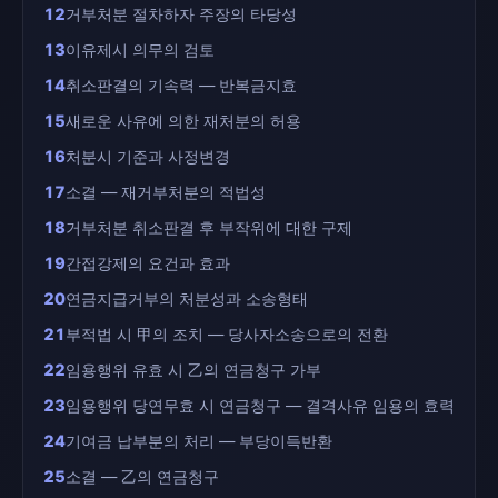
12
거부처분 절차하자 주장의 타당성
13
이유제시 의무의 검토
14
취소판결의 기속력 — 반복금지효
15
새로운 사유에 의한 재처분의 허용
16
처분시 기준과 사정변경
17
소결 — 재거부처분의 적법성
18
거부처분 취소판결 후 부작위에 대한 구제
19
간접강제의 요건과 효과
20
연금지급거부의 처분성과 소송형태
21
부적법 시 甲의 조치 — 당사자소송으로의 전환
22
임용행위 유효 시 乙의 연금청구 가부
23
임용행위 당연무효 시 연금청구 — 결격사유 임용의 효력
24
기여금 납부분의 처리 — 부당이득반환
25
소결 — 乙의 연금청구