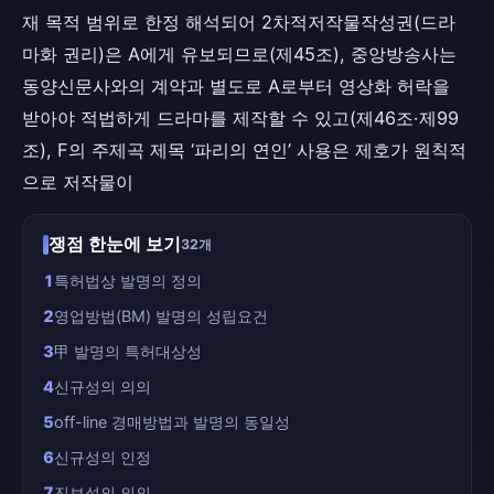
재 목적 범위로 한정 해석되어 2차적저작물작성권(드라
마화 권리)은 A에게 유보되므로(제45조), 중앙방송사는
동양신문사와의 계약과 별도로 A로부터 영상화 허락을
받아야 적법하게 드라마를 제작할 수 있고(제46조·제99
조), F의 주제곡 제목 ‘파리의 연인’ 사용은 제호가 원칙적
으로 저작물이
쟁점 한눈에 보기
32개
1
특허법상 발명의 정의
2
영업방법(BM) 발명의 성립요건
3
甲 발명의 특허대상성
4
신규성의 의의
5
off-line 경매방법과 발명의 동일성
6
신규성의 인정
7
진보성의 의의