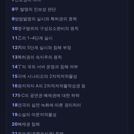
8
甲 발명의 진보성 판단
9
방법발명의 실시와 특허권의 효력
10
청구범위의 구성요소완비의 원칙
11
乙의 1~4단계 실시
12
丙의 5단계 실시와 침해 부정
13
특허권의 속지주의 원칙
14
丁의 국외 서버 운영과 침해 여부
15
각색 시나리오의 2차적저작물성
16
원저작자 A의 2차적저작물작성권 등
17
B·C의 공연권·복제권에 대한 허락
18
연극의 실연·녹화에 따른 권리처리
19
소설의 어문저작물성
20
복제권 침해
21
전송권(공중송신권) 침해