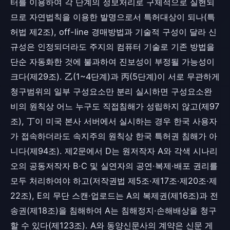
터를 이용하여 각 단계의 정보처리로 구체적으로 실현되
므로 자연법칙을 이용한 발명으로서 특허대상이 되나(특
허법 제2조), off-line 경매방법과 기술적 구성이 달라 신
규성은 인정되더라도 주지의 컴퓨터 기술로 기존 방법을
단순 자동화한 것에 불과하여 진보성이 부정될 가능성이
크다(제29조). 乙(1~4단계)과 丙(5단계)이 서로 무관하게
청구범위의 일부 구성요소만 분리 실시하면 구성요소완
비의 원칙상 어느 누구도 직접침해가 성립하지 않고(제97
조), 丁이 미국 본사 서버에서 실시하는 경우 한국 사용자
가 접속하더라도 속지주의 원칙상 한국 특허권 침해가 아
니다(제94조). 제2문에서 D는 원저작자 A와 각색 시나리
오의 공동저작자 B·C 및 실연자의 공연·복제·배포 권리를
모두 처리하여야 하고(저작권법 제5조·제17조·제20조·제
22조), E의 무단 스캔·업로드는 A의 복제권(제16조)과 전
송권(제18조)을 침해하여 A는 침해정지·손해배상을 청구
할 수 있다(제123조). A와 동양신문사의 계약은 신문 게