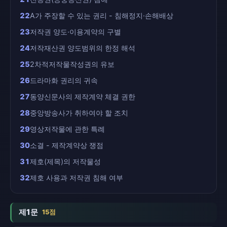
22
A가 주장할 수 있는 권리 - 침해정지·손해배상
23
저작권 양도·이용계약의 구별
24
저작재산권 양도범위의 한정 해석
25
2차적저작물작성권의 유보
26
드라마화 권리의 귀속
27
동양신문사의 제작계약 체결 권한
28
중앙방송사가 취하여야 할 조치
29
영상저작물에 관한 특례
30
소결 - 제작계약상 쟁점
31
제호(제목)의 저작물성
32
제호 사용과 저작권 침해 여부
제1문
15점