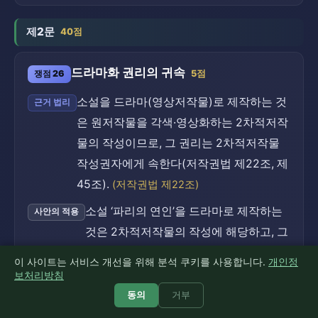
제2문
40점
드라마화 권리의 귀속
쟁점 26
5점
소설을 드라마(영상저작물)로 제작하는 것
근거 법리
은 원저작물을 각색·영상화하는 2차적저작
물의 작성이므로, 그 권리는 2차적저작물
작성권자에게 속한다(저작권법 제22조, 제
45조).
(저작권법 제22조)
소설 ‘파리의 연인’을 드라마로 제작하는
사안의 적용
것은 2차적저작물의 작성에 해당하고, 그
권리는 양도되지 않고 유보된 A에게 있
이 사이트는 서비스 개선을 위해 분석 쿠키를 사용합니다.
개인정
다.
보처리방침
동의
거부
드라마화 권리는 원저작자 A에게 있다.
소결