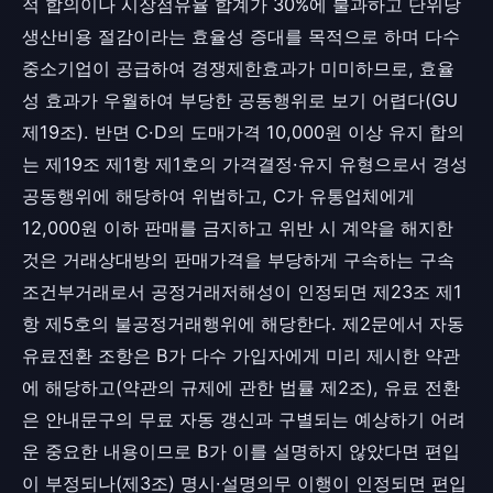
적 합의이나 시장점유율 합계가 30%에 불과하고 단위당
생산비용 절감이라는 효율성 증대를 목적으로 하며 다수
중소기업이 공급하여 경쟁제한효과가 미미하므로, 효율
성 효과가 우월하여 부당한 공동행위로 보기 어렵다(GU
제19조). 반면 C·D의 도매가격 10,000원 이상 유지 합의
는 제19조 제1항 제1호의 가격결정·유지 유형으로서 경성
공동행위에 해당하여 위법하고, C가 유통업체에게
12,000원 이하 판매를 금지하고 위반 시 계약을 해지한
것은 거래상대방의 판매가격을 부당하게 구속하는 구속
조건부거래로서 공정거래저해성이 인정되면 제23조 제1
항 제5호의 불공정거래행위에 해당한다. 제2문에서 자동
유료전환 조항은 B가 다수 가입자에게 미리 제시한 약관
에 해당하고(약관의 규제에 관한 법률 제2조), 유료 전환
은 안내문구의 무료 자동 갱신과 구별되는 예상하기 어려
운 중요한 내용이므로 B가 이를 설명하지 않았다면 편입
이 부정되나(제3조) 명시·설명의무 이행이 인정되면 편입