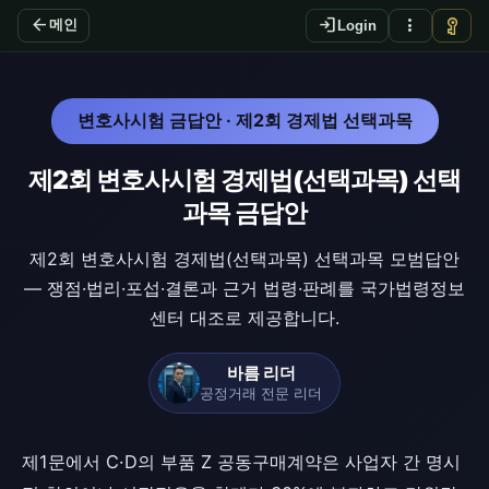
arrow_back
login
more_vert
vpn_key
메인
Login
변호사시험 금답안 · 제2회 경제법 선택과목
제2회 변호사시험 경제법(선택과목) 선택
과목 금답안
제2회 변호사시험 경제법(선택과목) 선택과목 모범답안
— 쟁점·법리·포섭·결론과 근거 법령·판례를 국가법령정보
센터 대조로 제공합니다.
바름 리더
공정거래 전문 리더
제1문에서 C·D의 부품 Z 공동구매계약은 사업자 간 명시