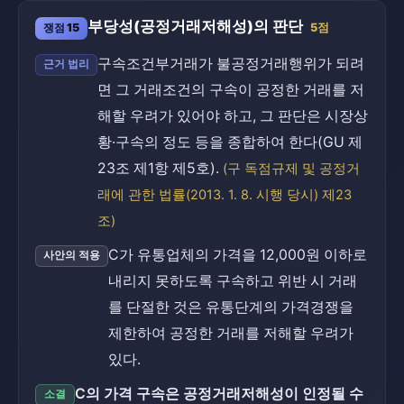
부당성(공정거래저해성)의 판단
쟁점 15
5점
구속조건부거래가 불공정거래행위가 되려
근거 법리
면 그 거래조건의 구속이 공정한 거래를 저
해할 우려가 있어야 하고, 그 판단은 시장상
황·구속의 정도 등을 종합하여 한다(GU 제
23조 제1항 제5호).
(구 독점규제 및 공정거
래에 관한 법률(2013. 1. 8. 시행 당시) 제23
조)
C가 유통업체의 가격을 12,000원 이하로
사안의 적용
내리지 못하도록 구속하고 위반 시 거래
를 단절한 것은 유통단계의 가격경쟁을
제한하여 공정한 거래를 저해할 우려가
있다.
C의 가격 구속은 공정거래저해성이 인정될 수
소결