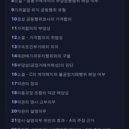
8
소결 - 공동구매계약의 부당공동행위 해당 여부
9
가격결정·유지 공동행위 유형
10
경성 공동행위로서의 가격합의
11
가격합의의 부당성
12
소결 - 가격합의의 위법성
13
구속조건부거래의 의의
14
재판매가격유지행위와의 구별
15
부당성(공정거래저해성)의 판단
16
소결 - C의 계약해지와 불공정거래행위 해당 여부
17
약관의 정의
18
이용규정 조항의 약관 해당성
19
약관의 명시·교부의무
20
약관의 설명의무
21
명시·설명의무 위반의 효과 - A의 주장 근거