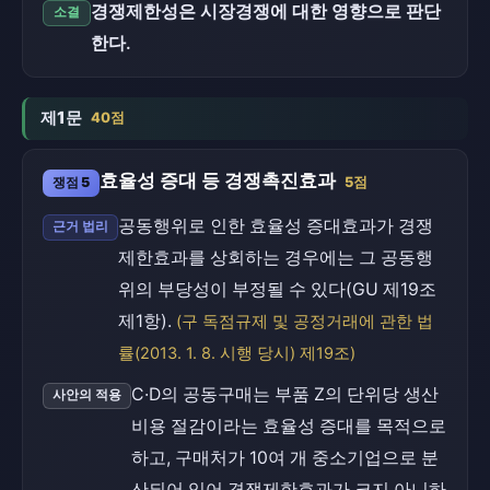
경쟁제한성은 시장경쟁에 대한 영향으로 판단
소결
한다.
제1문
40점
효율성 증대 등 경쟁촉진효과
쟁점 5
5점
공동행위로 인한 효율성 증대효과가 경쟁
근거 법리
제한효과를 상회하는 경우에는 그 공동행
위의 부당성이 부정될 수 있다(GU 제19조
제1항).
(구 독점규제 및 공정거래에 관한 법
률(2013. 1. 8. 시행 당시) 제19조)
C·D의 공동구매는 부품 Z의 단위당 생산
사안의 적용
비용 절감이라는 효율성 증대를 목적으로
하고, 구매처가 10여 개 중소기업으로 분
산되어 있어 경쟁제한효과가 크지 아니하