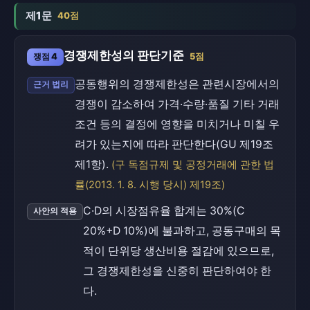
제1문
40점
경쟁제한성의 판단기준
쟁점 4
5점
공동행위의 경쟁제한성은 관련시장에서의
근거 법리
경쟁이 감소하여 가격·수량·품질 기타 거래
조건 등의 결정에 영향을 미치거나 미칠 우
려가 있는지에 따라 판단한다(GU 제19조
제1항).
(구 독점규제 및 공정거래에 관한 법
률(2013. 1. 8. 시행 당시) 제19조)
C·D의 시장점유율 합계는 30%(C
사안의 적용
20%+D 10%)에 불과하고, 공동구매의 목
적이 단위당 생산비용 절감에 있으므로,
그 경쟁제한성을 신중히 판단하여야 한
다.