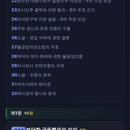
22
중요한 내용으로서 설명의무 대상성 - A의 주장 보강
23
표시단추 클릭에 의한 동의 - B의 주장 근거
24
안내문구에 의한 설명 - B의 주장 보강
25
무료 갱신과 유료 전환의 구별
26
소결 - 편입 여부에 관한 결론
27
불공정약관조항의 무효
28
계약의 해지·해제에 관한 불공정조항
29
의사표시 의제조항의 규제
30
소결 - 조항의 효력
31
계속거래의 해지권
32
해지권의 행사와 효과
제1문
40점
부당한 공동행위의 의의