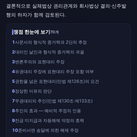
결론적으로 실체법상 권리관계와 회사법상 결의·신주발
행의 하자가 함께 검토된다.
쟁점 한눈에 보기
70개
1
사문서의 형식적 증거력과 2단의 추정
2
대리인 날인과 형식적 증거력의 귀결
3
변론주의와 표현대리 주장
4
유권대리 주장에 표현대리 주장 포함 여부
5
권한을 넘은 표현대리(민법 제126조)의 요건
6
정당한 이유의 판단
7
무권대리의 추인(민법 제130조·제133조)
8
추인의 효과 — 예비적 주장의 인용
9
잔금 미지급과 자동해제 약정의 효력
10
준비서면 송달에 의한 해제 주장