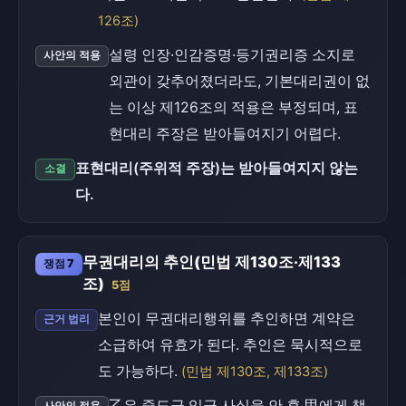
126조)
설령 인장·인감증명·등기권리증 소지로
사안의 적용
외관이 갖추어졌더라도, 기본대리권이 없
는 이상 제126조의 적용은 부정되며, 표
현대리 주장은 받아들여지기 어렵다.
표현대리(주위적 주장)는 받아들여지지 않는
소결
다.
무권대리의 추인(민법 제130조·제133
쟁점 7
조)
5점
본인이 무권대리행위를 추인하면 계약은
근거 법리
소급하여 유효가 된다. 추인은 묵시적으로
도 가능하다.
(민법 제130조, 제133조)
乙은 중도금 입금 사실을 안 후 甲에게 책