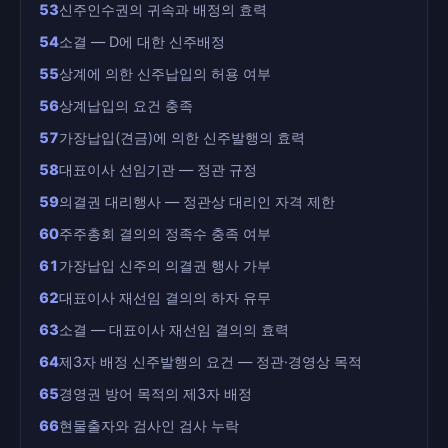
53
신주인수권의 귀속과 배정의 효력
54
소결 — D에 대한 신주배정
55
상계에 의한 신주납입의 허용 여부
56
상계납입의 요건 충족
57
가장납입(견금)에 의한 신주발행의 효력
58
대표이사 선임기관 — 정관 규정
59
의결권 대리행사 — 정관상 대리인 자격 제한
60
주주총회 결의의 정족수 충족 여부
61
가장납입 신주의 의결권 행사 가부
62
대표이사 재선임 결의의 하자 유무
63
소결 — 대표이사 재선임 결의의 효력
64
제3자 배정 신주발행의 요건 — 정관·경영상 목적
65
경영권 방어 목적의 제3자 배정
66
현물출자와 검사인 검사 누락