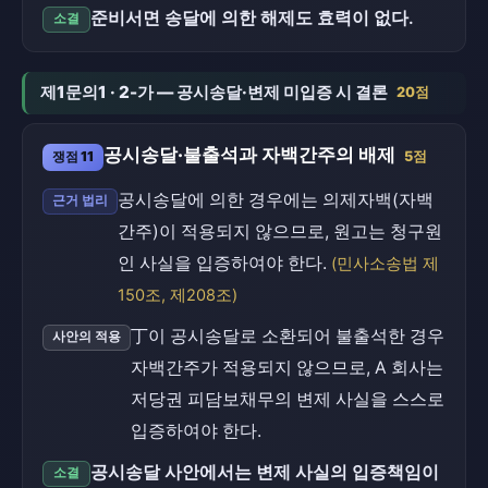
준비서면 송달에 의한 해제도 효력이 없다.
소결
제1문의1 · 2-가 — 공시송달·변제 미입증 시 결론
20점
공시송달·불출석과 자백간주의 배제
쟁점 11
5점
공시송달에 의한 경우에는 의제자백(자백
근거 법리
간주)이 적용되지 않으므로, 원고는 청구원
인 사실을 입증하여야 한다.
(민사소송법 제
150조, 제208조)
丁이 공시송달로 소환되어 불출석한 경우
사안의 적용
자백간주가 적용되지 않으므로, A 회사는
저당권 피담보채무의 변제 사실을 스스로
입증하여야 한다.
공시송달 사안에서는 변제 사실의 입증책임이
소결