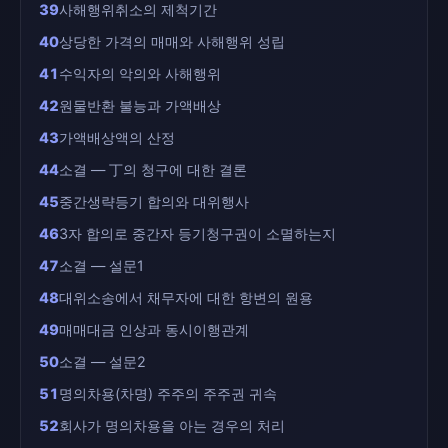
39
사해행위취소의 제척기간
40
상당한 가격의 매매와 사해행위 성립
41
수익자의 악의와 사해행위
42
원물반환 불능과 가액배상
43
가액배상액의 산정
44
소결 — 丁의 청구에 대한 결론
45
중간생략등기 합의와 대위행사
46
3자 합의로 중간자 등기청구권이 소멸하는지
47
소결 — 설문1
48
대위소송에서 채무자에 대한 항변의 원용
49
매매대금 인상과 동시이행관계
50
소결 — 설문2
51
명의차용(차명) 주주의 주주권 귀속
52
회사가 명의차용을 아는 경우의 처리