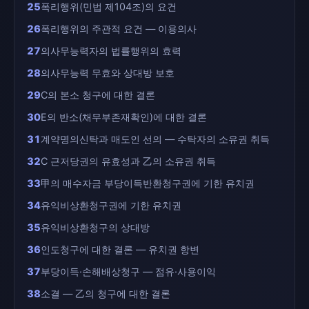
25
폭리행위(민법 제104조)의 요건
26
폭리행위의 주관적 요건 — 이용의사
27
의사무능력자의 법률행위의 효력
28
의사무능력 무효와 상대방 보호
29
C의 본소 청구에 대한 결론
30
E의 반소(채무부존재확인)에 대한 결론
31
계약명의신탁과 매도인 선의 — 수탁자의 소유권 취득
32
C 근저당권의 유효성과 乙의 소유권 취득
33
甲의 매수자금 부당이득반환청구권에 기한 유치권
34
유익비상환청구권에 기한 유치권
35
유익비상환청구의 상대방
36
인도청구에 대한 결론 — 유치권 항변
37
부당이득·손해배상청구 — 점유·사용이익
38
소결 — 乙의 청구에 대한 결론