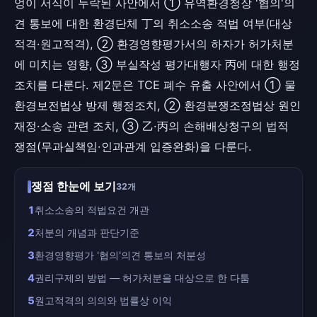
엉이 서식이 누락된 사안에서 ① 유역환경청장 '협의'의
견 통보에 대한 환경단체 丁의 취소소송 적법 여부(대상
적격·원고적격), ② 환경영향평가서의 하자가 허가처분
에 미치는 영향, ③ 부실작성 평가대행자 丙에 대한 행정
조치를 다룬다. 제2문은 TCE 폐수 유출 사안에서 ① 물
환경보전법상 방제 행정조치, ② 환경분쟁조정법상 원인
재정·소송 관련 조치, ③ 乙·丙의 손해배상청구의 법적
쟁점(무과실책임·인과관계 입증완화)을 다룬다.
쟁점 한눈에 보기
32개
1
취소소송의 적법요건 개관
2
처분의 개념과 판단기준
3
환경영향평가 '협의'의견 통보의 처분성
4
권리구제의 방법 — 허가처분을 대상으로 한 다툼
5
원고적격의 의의와 법률상 이익