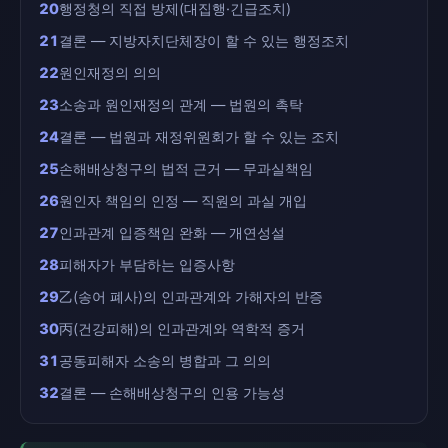
20
행정청의 직접 방제(대집행·긴급조치)
21
결론 — 지방자치단체장이 할 수 있는 행정조치
22
원인재정의 의의
23
소송과 원인재정의 관계 — 법원의 촉탁
24
결론 — 법원과 재정위원회가 할 수 있는 조치
25
손해배상청구의 법적 근거 — 무과실책임
26
원인자 책임의 인정 — 직원의 과실 개입
27
인과관계 입증책임 완화 — 개연성설
28
피해자가 부담하는 입증사항
29
乙(송어 폐사)의 인과관계와 가해자의 반증
30
丙(건강피해)의 인과관계와 역학적 증거
31
공동피해자 소송의 병합과 그 의의
32
결론 — 손해배상청구의 인용 가능성