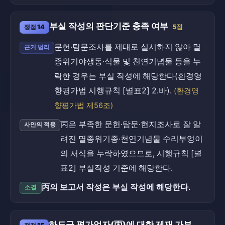
부실 작성의 판단기준 충족 여부
쟁점 14
5점
문헌·탐문조사를 제대로 실시하지 않아 멸
근거 법리
종위기야생동·식물 및 천연기념물 등을 누
락한 경우는 부실 작성에 해당한다(환경영
향평가법 시행규칙 [별표2] 2.바).
(환경영
향평가법 제56조)
丙은 부족한 문헌·탐문·현지조사로 잘 알
사안의 적용
려진 멸종위기종·천연기념물 수리부엉이
의 서식을 누락하였으므로, 시행규칙 [별
표2] 부실작성 기준에 해당한다.
丙의 보고서 작성은 부실 작성에 해당한다.
소결
하도급 평가업자(丙)에 대한 제재 가부