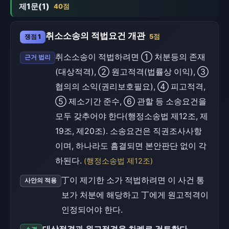
제1문(1)
40점
취소소송의 적법요건 개관
쟁점 1
5점
취소소송이 적법하려면 ① 처분등의 존재
근거 법리
(대상적격), ② 원고적격(법률상 이익), ③
협의의 소익(권리보호필요), ④ 피고적격,
⑤ 제소기간 준수, ⑥ 관할 등 소송요건을
모두 갖추어야 한다(행정소송법 제12조, 제
19조, 제20조). 소송요건은 직권조사사항
이며, 하나라도 흠결되면 본안판단 없이 각
하된다.
(행정소송법 제12조)
丁이 제기한 소가 적법하려면 이 사건 통
사안의 적용
보가 처분에 해당하고 丁에게 원고적격이
인정되어야 한다.