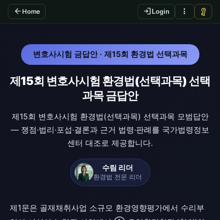
arrow_back
login
more_vert
vpn_key
Home
Login
변호사시험 금답안 · 제15회 환경법 선택과목
제15회 변호사시험 환경법(선택과목) 선택
과목 금답안
제15회 변호사시험 환경법(선택과목) 선택과목 모범답안
— 쟁점·법리·포섭·결론과 근거 법령·판례를 국가법령정보
센터 대조로 제공합니다.
수림 리더
환경법 전문 리더
제1문은 골재채취사업 소규모 환경영향평가에서 수리부