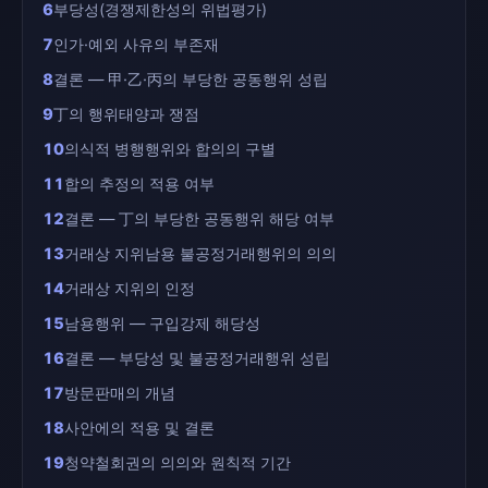
6
부당성(경쟁제한성의 위법평가)
7
인가·예외 사유의 부존재
8
결론 — 甲·乙·丙의 부당한 공동행위 성립
9
丁의 행위태양과 쟁점
10
의식적 병행행위와 합의의 구별
11
합의 추정의 적용 여부
12
결론 — 丁의 부당한 공동행위 해당 여부
13
거래상 지위남용 불공정거래행위의 의의
14
거래상 지위의 인정
15
남용행위 — 구입강제 해당성
16
결론 — 부당성 및 불공정거래행위 성립
17
방문판매의 개념
18
사안에의 적용 및 결론
19
청약철회권의 의의와 원칙적 기간