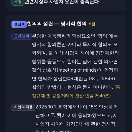
관련시장과 사업자 요건이 충족된다.
소결
합의의 성립 — 명시적 합의
쟁점 3
5점
부당한 공동행위의 핵심요소인 '합의'에는
근거 법리
명시적 합의뿐만 아니라 묵시적 합의도 포
함되며, 둘 이상 사업자 사이에 경쟁제한적
행위를 공동으로 한다는 점에 관한 의사연
결의 상호성(meeting of minds)이 인정되
면 합의가 성립한다(대법원 98두15849).
합의의 방법이나 형식은 묻지 아니한다.
(독
점규제 및 공정거래에 관한 법률 제40조)
2025.10.1. 회합에서 甲이 15% 인상을 제
사안의 적용
안하고 乙·丙이 이에 동의하였으므로, 세
사업자 사이에 가격인상에 관한 명시적