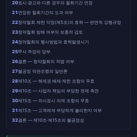
20
표시·광고와 다른 경우의 철회기간 연장
21
연장된 철회기간의 도과 여부
22
청약철회 제한 약정(제5조)의 효력 — 편면적 강행규정
23
청약철회 방해 여부의 보충적 검토
24
청약철회의 행사방법과 효력발생시기
25
甲사 주장의 당부
26
결론 — 청약철회의 적법 여부
27
불공정 약관조항의 일반론
28
제10조 — 해제권 배제·제한 조항의 무효
29
제10조 — 사업자 책임의 부당한 면제 측면
30
제15조 — 의사표시 의제 조항의 무효
31
제15조 — 고객에게 부당하게 불리한지 여부
32
결론 — 제10조·제15조의 불공정성