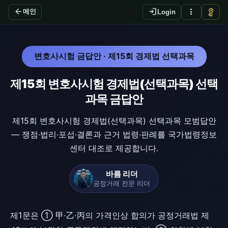
arrow_back
login
more_vert
vpn_key
메인
Login
변호사시험 금답안 · 제15회 경제법 선택과목
제15회 변호사시험 경제법(선택과목) 선택
과목 금답안
제15회 변호사시험 경제법(선택과목) 선택과목 모범답안
— 쟁점·법리·포섭·결론과 근거 법령·판례를 국가법령정보
센터 대조로 제공합니다.
바름 리더
공정거래 전문 리더
제1문은 ① 甲·乙·丙의 가격인상 합의가 공정거래법 제