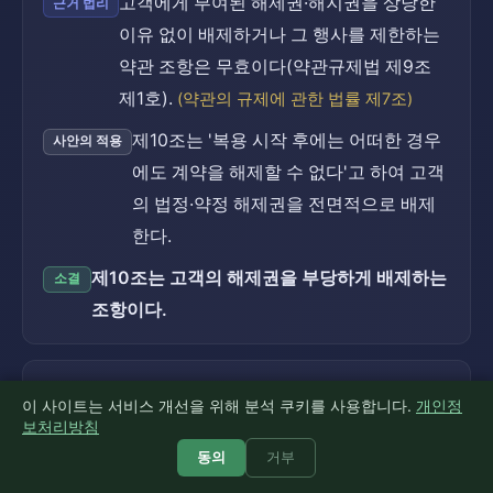
고객에게 부여된 해제권·해지권을 상당한
근거 법리
이유 없이 배제하거나 그 행사를 제한하는
약관 조항은 무효이다(약관규제법 제9조
제1호).
(약관의 규제에 관한 법률 제7조)
제10조는 '복용 시작 후에는 어떠한 경우
사안의 적용
에도 계약을 해제할 수 없다'고 하여 고객
의 법정·약정 해제권을 전면적으로 배제
한다.
제10조는 고객의 해제권을 부당하게 배제하는
소결
조항이다.
제10조 — 사업자 책임의 부당한 면제 측
쟁점 29
이 사이트는 서비스 개선을 위해 분석 쿠키를 사용합니다.
개인정
면
5점
보처리방침
동의
거부
사업자의 채무불이행으로 인한 고객의 해
근거 법리
제권 행사를 봉쇄하여 사업자의 책임을 부