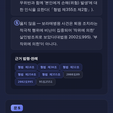
무위반과 함께 '본인에게 손해(위험) 발생'에 대
한 인식을 요한다(「형법 제355조 제2항」).
⑤
옳지 않음 — 보라매병원 사건은 퇴원 조치라는
적극적 행위에 비난이 집중되어 '작위에 의한'
살인방조죄로 보았다(대법원 2002도995). '부
작위에 의한'이 아니다.
근거 법령·판례
형법 제18조
형법 제30조
형법 제32조
형법 제250조
형법 제355조
2008도89
2002도995
95도2551
문 5