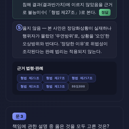
침해 결과(결과반가치)에 이르지 않았음을 근거
로 불능미수(「형법 제27조」)로 본다.
정답
⑤
옳지 않음 — 본 사안은 정당화상황이 실재하나
행위자가 몰랐던 '우연방위'로, 상황을 '오인'한
오상방위와 반대다. '정당한 이유'로 위법성이
조각된다는 판례 법리는 적용되지 않는다.
근거 법령·판례
형법 제21조
형법 제27조
형법 제257조
형법 제16조
형법 제13조
80도800
문 3
책임에 관한 설명 중 옳은 것을 모두 고른 것은?