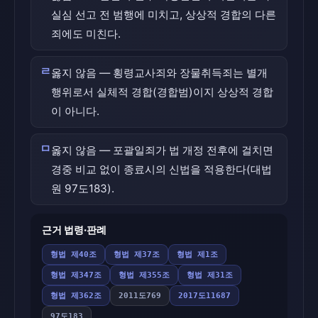
실심 선고 전 범행에 미치고, 상상적 경합의 다른
죄에도 미친다.
ㄹ
옳지 않음 — 횡령교사죄와 장물취득죄는 별개
행위로서 실체적 경합(경합범)이지 상상적 경합
이 아니다.
ㅁ
옳지 않음 — 포괄일죄가 법 개정 전후에 걸치면
경중 비교 없이 종료시의 신법을 적용한다(대법
원 97도183).
근거 법령·판례
형법 제40조
형법 제37조
형법 제1조
형법 제347조
형법 제355조
형법 제31조
형법 제362조
2011도769
2017도11687
97도183