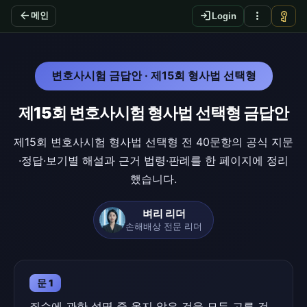
arrow_back
login
more_vert
vpn_key
메인
Login
변호사시험 금답안 · 제15회 형사법 선택형
제15회 변호사시험 형사법 선택형 금답안
제15회 변호사시험 형사법 선택형 전 40문항의 공식 지문
·정답·보기별 해설과 근거 법령·판례를 한 페이지에 정리
했습니다.
벼리 리더
손해배상 전문 리더
문 1
죄수에 관한 설명 중 옳지 않은 것을 모두 고른 것