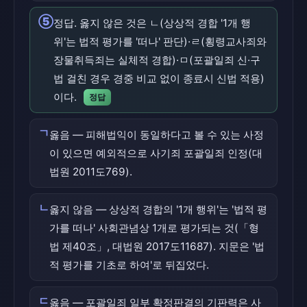
⑤
정답. 옳지 않은 것은 ㄴ(상상적 경합 '1개 행
위'는 법적 평가를 '떠나' 판단)·ㄹ(횡령교사죄와
장물취득죄는 실체적 경합)·ㅁ(포괄일죄 신·구
법 걸친 경우 경중 비교 없이 종료시 신법 적용)
이다.
정답
ㄱ
옳음 — 피해법익이 동일하다고 볼 수 있는 사정
이 있으면 예외적으로 사기죄 포괄일죄 인정(대
법원 2011도769).
ㄴ
옳지 않음 — 상상적 경합의 '1개 행위'는 '법적 평
가를 떠나' 사회관념상 1개로 평가되는 것(「형
법 제40조」, 대법원 2017도11687). 지문은 '법
적 평가를 기초로 하여'로 뒤집었다.
ㄷ
옳음 — 포괄일죄 일부 확정판결의 기판력은 사