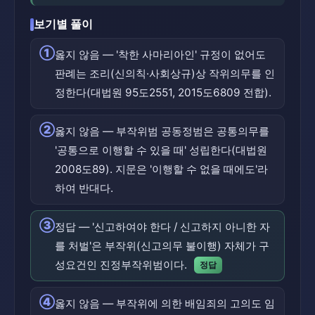
보기별 풀이
①
옳지 않음 — '착한 사마리아인' 규정이 없어도
판례는 조리(신의칙·사회상규)상 작위의무를 인
정한다(대법원 95도2551, 2015도6809 전합).
②
옳지 않음 — 부작위범 공동정범은 공통의무를
'공통으로 이행할 수 있을 때' 성립한다(대법원
2008도89). 지문은 '이행할 수 없을 때에도'라
하여 반대다.
③
정답 — '신고하여야 한다 / 신고하지 아니한 자
를 처벌'은 부작위(신고의무 불이행) 자체가 구
성요건인 진정부작위범이다.
정답
④
옳지 않음 — 부작위에 의한 배임죄의 고의도 임