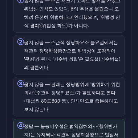
옳지 않음 — 甲은 해코지 고의로 상해를 가했고
위법성 인식도 있었다. B의 추행을 몰랐으니 오
히려 온전히 위법하다고 인식했으며, '위법성 인
식 결여'(위법성 착오)가 아니다.
②
옳지 않음 — 주관적 정당화요소 불요설에서는
객관적 정당화상황만으로 위법성이 조각되어
'무죄'가 된다. '기수범 성립'은 필요설(기수범설)
의 결론이다.
③
옳지 않음 — 판례는 정당방위에 '방위하기 위한
의사'(주관적 정당화요소)가 필요하다고 본다
(대법원 80도800 등). 인식만으로 충분하다고
보지 않는다.
④
정답 — 불능미수설은 법익침해의사(행위반가
치)는 유지되나 객관적 정당화상황으로 법질서