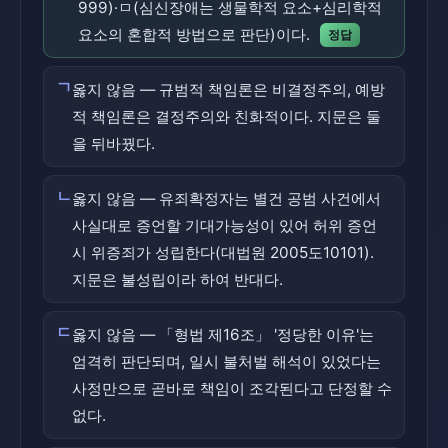
999)·ㅁ(심신장애는 생물학적 요소+심리학적
요소의 혼합적 방법으로 판단)이다.
정답
ㄱ
옳지 않음 — 규범적 책임론은 비결정주의, 예방
적 책임론은 결정주의와 친화적이다. 지문은 둘
을 뒤바꿨다.
ㄴ
옳지 않음 — 유죄확정자는 별건 공범 사건에서
사실대로 증언할 기대가능성이 있어 허위 증언
시 위증죄가 성립한다(대법원 2005도10101).
지문은 불성립이라 하여 반대다.
ㄷ
옳지 않음 — 「형법 제16조」 '정당한 이유'는
엄격히 판단되며, 일시 불처벌 해석이 있었다는
사정만으로 곧바로 책임이 조각된다고 단정할 수
없다.