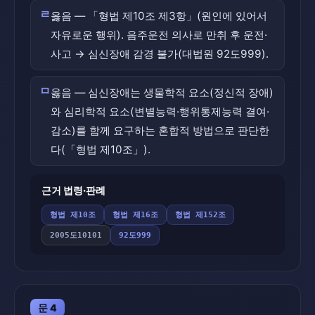
ㄹ
옳음 — 「형법 제10조 제3항」(원인에 있어서
자유로운 행위). 음주운전 의사로 만취 후 운전·
사고 → 심신장애 감경 불가(대법원 92도999).
ㅁ
옳음 — 심신장애는 생물학적 요소(정신적 장애)
와 심리학적 요소(변별능력·행위통제능력 결여·
감소)를 함께 요구하는 혼합적 방법으로 판단한
다(「형법 제10조」).
근거 법령·판례
형법 제10조
형법 제16조
형법 제152조
2005도10101
92도999
문 4