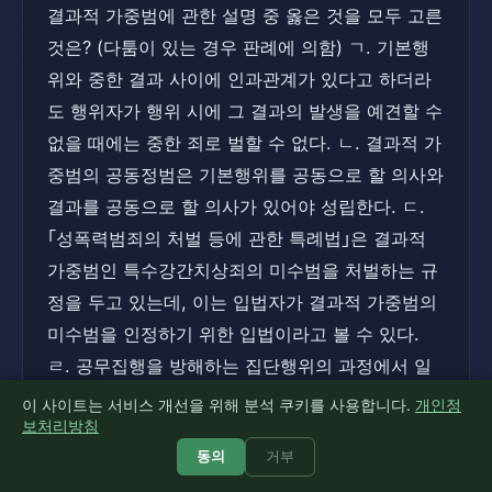
결과적 가중범에 관한 설명 중 옳은 것을 모두 고른
것은? (다툼이 있는 경우 판례에 의함) ㄱ. 기본행
위와 중한 결과 사이에 인과관계가 있다고 하더라
도 행위자가 행위 시에 그 결과의 발생을 예견할 수
없을 때에는 중한 죄로 벌할 수 없다. ㄴ. 결과적 가
중범의 공동정범은 기본행위를 공동으로 할 의사와
결과를 공동으로 할 의사가 있어야 성립한다. ㄷ.
｢성폭력범죄의 처벌 등에 관한 특례법｣은 결과적
가중범인 특수강간치상죄의 미수범을 처벌하는 규
정을 두고 있는데, 이는 입법자가 결과적 가중범의
미수범을 인정하기 위한 입법이라고 볼 수 있다.
ㄹ. 공무집행을 방해하는 집단행위의 과정에서 일
부 집단원이 경찰관이 현존하는 건물에 방화를 하
이 사이트는 서비스 개선을 위해 분석 쿠키를 사용합니다.
개인정
보처리방침
여 상해의 결과를 초래한 경우에 방화에 공모한 바
동의
거부
없는 다른 집단원 甲이 그 방화로 인한 상해의 결과