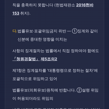
칙을 충족하지 못합니다 (헌법재판소
2016헌바
153
취지).
다.
법률유보·포괄위임금지 위반 — ①징계와 같이
신분에 중대한 영향을 미치는
사항의 징계절차는 법률에서 직접 정하여야 함에도
「청원경찰법」
제5조의2
제1항은 징계절차를 '대통령령으로 정하는 절차'에
포괄적으로 위임하고 있어
법률유보(의회유보)원칙에 반합니다. ②설령 위임
이 허용되더라도 위임의