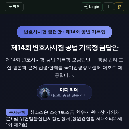
arrow_back
login
more_vert
vpn_key
메인
Login
변호사시험 금답안 · 제14회 공법 기록형
제14회 변호사시험 공법 기록형 금답안
제14회 변호사시험 공법 기록형 모범답안 — 쟁점·법리·포
섭·결론과 근거 법령·판례를 국가법령정보센터 대조로 제
공합니다.
마디 리더
시스템 총괄 전문 리더
취소소송 소장(보조금 환수·지원대상 제외처
문서유형
분) 및 위헌법률심판제청신청서(청원경찰법 제5조의2 제
1항 제2호)