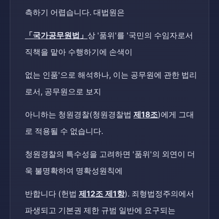
측하기 어렵습니다. 대법원은
「국가공무원법」
상 '품위'를 '국민의 수임자로서
직책을 맡아 수행하기에 손색이
없는 인품'으로 해석하나, 이는 공무원에 관한 법리
로서, 공무원으로 보지
아니하는 청원경찰(청원경찰법
제18조
)에게 그대
로 적용될 수 없습니다.
청원경찰의 특수성을 고려하면 '품위'의 외연이 더
욱 불명확하여 명확성원칙에
반합니다 (헌법
제12조 제1항
). 죄형법정주의에서
파생되고 기본권 제한 규범 일반에 요구되는