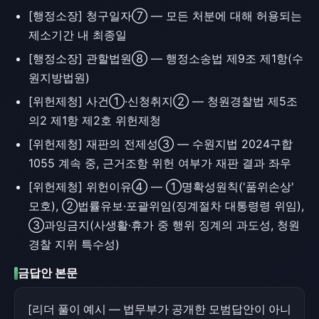
[행정소장] 청구일자⑦ — 모든 처분에 대해 허용되는
제소기간 내 최종일
[행정소장] 관할법원⑧ — 행정소송법 제9조 제1항(수
원지방법원)
[위헌제청] 사건①·신청취지② — 청원경찰법 제5조
의2 제1항 제2호 위헌제청
[위헌제청] 재판의 전제성③ — 수원지법 2024구합
1055 계속 중, 근거조항 위헌 여부가 재판 결과 좌우
[위헌제청] 위헌이유④ — ①명확성원칙('품위손상'
모호), ②법률유보·포괄위임(징계절차 대통령령 위임),
③과잉금지(사생활·휴가 중 행위 징계의 과도성, 청원
경찰 지위 특수성)
금답안 본문
[리더 풀이 예시 — 법무부가 공개한 모범답안이 아니