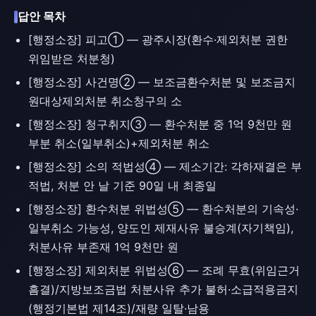
답안 목차
[행정소장] 피고① — 광주시장(환수·제외처분 권한
위임받은 처분청)
[행정소장] 사건명② — 보조금환수처분 및 보조금지
원대상제외처분 취소청구의 소
[행정소장] 청구취지③ — 환수처분 중 1억 9천만 원
부분 취소(일부취소)+제외처분 취소
[행정소장] 소의 적법성④ — 제소기간: 각하재결은 부
적법, 처분 안 날 기준 90일 내 최종일
[행정소장] 환수처분 위법성⑤ — 환수처분의 기속성·
일부취소 가능성, 양도인 제재사유 불승계(자기책임),
처분사유 부존재 1억 9천만 원
[행정소장] 제외처분 위법성⑥ — 조례 무효(위임근거
흠결)/지방보조금법 처분사유 추가 불허·소급적용금지
(행정기본법 제14조)/재량 일탈·남용