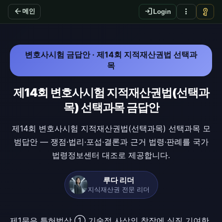
arrow_back
login
more_vert
vpn_key
메인
Login
변호사시험 금답안 · 제14회 지적재산권법 선택과
목
제14회 변호사시험 지적재산권법(선택과
목) 선택과목 금답안
제14회 변호사시험 지적재산권법(선택과목) 선택과목 모
범답안 — 쟁점·법리·포섭·결론과 근거 법령·판례를 국가
법령정보센터 대조로 제공합니다.
루다 리더
지식재산권 전문 리더
제1문은 특허법상 ① 기술적 사상의 창작에 실질 기여한