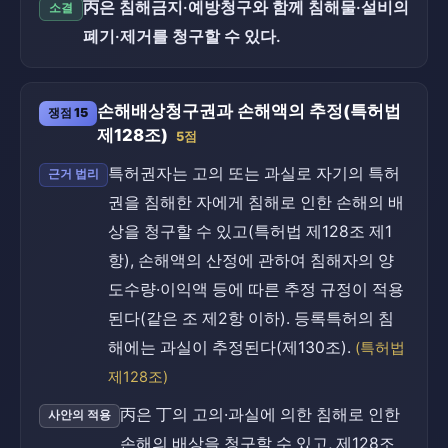
丙은 침해금지·예방청구와 함께 침해물·설비의
소결
폐기·제거를 청구할 수 있다.
손해배상청구권과 손해액의 추정(특허법
쟁점 15
제128조)
5점
특허권자는 고의 또는 과실로 자기의 특허
근거 법리
권을 침해한 자에게 침해로 인한 손해의 배
상을 청구할 수 있고(특허법 제128조 제1
항), 손해액의 산정에 관하여 침해자의 양
도수량·이익액 등에 따른 추정 규정이 적용
된다(같은 조 제2항 이하). 등록특허의 침
해에는 과실이 추정된다(제130조).
(특허법
제128조)
丙은 丁의 고의·과실에 의한 침해로 인한
사안의 적용
손해의 배상을 청구할 수 있고, 제128조