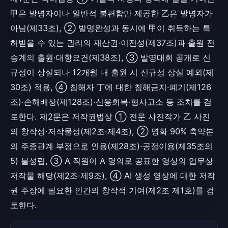
甲은 발명자이나 일반적 불편함만 제공한 乙은 발명자가
아님(제33조), ② 발명완성과 동시에 甲이 취득하는 특
허받을 수 있는 권리의 재산권·이전성(제37조)과 출원 전
승계의 출원·대항요건(제38조), ③ 발명대회 공개로 신
규성이 상실되나 12개월 내 출원 시 신규성 상실 예외(제
30조) 적용, ④ 침해자 丁에 대한 침해금지·폐기(제126
조)·손해배상(제128조)·신용회복·형사고소 등 조치를 검
토한다. 제2문은 저작권법상 ① 전문 사진작가 乙 사진
의 창작성·저작물성(제2조·제4조), ② 영화 90% 축약본
의 주종관계 부정으로 인용(제28조)·공정이용(제35조의
5) 불성립, ③ A 직원이 A 명의로 공표한 영상의 업무상
저작물 해당(제2조·제9조), ④ AI 생성 영상에 대한 저작
권 주장에 필요한 인간의 창작적 기여(제2조 제1호)를 검
토한다.