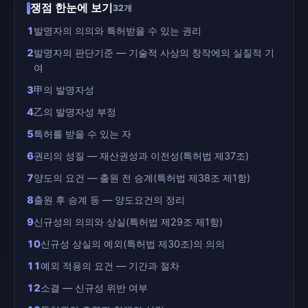
쟁점 한눈에 보기
32개
1
발명자의 의의와 특허받을 수 있는 권리
2
발명자의 판단기준 — 기술적 사상의 창작에의 실질적 기
여
3
甲의 발명자성
4
乙의 발명자성 부정
5
특허를 받을 수 있는 자
6
권리의 성질 — 재산권성과 이전성(특허법 제37조)
7
양도의 요건 — 출원 전 승계(특허법 제38조 제1항)
8
출원 후 승계 등 — 양도요건의 정리
9
신규성의 의의와 상실(특허법 제29조 제1항)
10
신규성 상실의 예외(특허법 제30조)의 의의
11
예외 적용의 요건 — 기간과 절차
12
소결 — 신규성 위반 여부