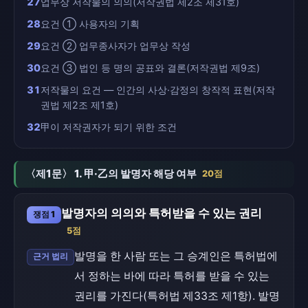
27
업무상 저작물의 의의(저작권법 제2조 제31호)
28
요건 ① 사용자의 기획
29
요건 ② 업무종사자가 업무상 작성
30
요건 ③ 법인 등 명의 공표와 결론(저작권법 제9조)
31
저작물의 요건 — 인간의 사상·감정의 창작적 표현(저작
권법 제2조 제1호)
32
甲이 저작권자가 되기 위한 조건
〈제1문〉 1. 甲·乙의 발명자 해당 여부
20점
발명자의 의의와 특허받을 수 있는 권리
쟁점 1
5점
발명을 한 사람 또는 그 승계인은 특허법에
근거 법리
서 정하는 바에 따라 특허를 받을 수 있는
권리를 가진다(특허법 제33조 제1항). 발명