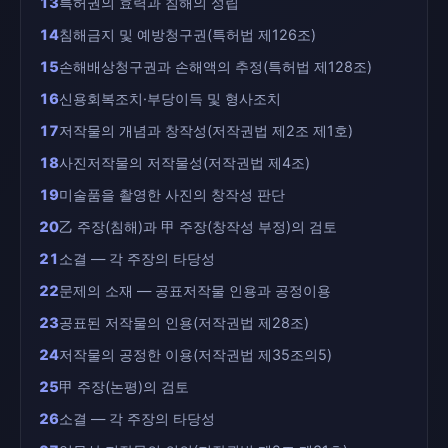
13
특허권의 효력과 침해의 성립
14
침해금지 및 예방청구권(특허법 제126조)
15
손해배상청구권과 손해액의 추정(특허법 제128조)
16
신용회복조치·부당이득 및 형사조치
17
저작물의 개념과 창작성(저작권법 제2조 제1호)
18
사진저작물의 저작물성(저작권법 제4조)
19
미술품을 촬영한 사진의 창작성 판단
20
乙 주장(침해)과 甲 주장(창작성 부정)의 검토
21
소결 — 각 주장의 타당성
22
문제의 소재 — 공표저작물 인용과 공정이용
23
공표된 저작물의 인용(저작권법 제28조)
24
저작물의 공정한 이용(저작권법 제35조의5)
25
甲 주장(논평)의 검토
26
소결 — 각 주장의 타당성