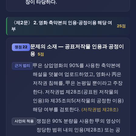
장이 타당하다.
〈제2문〉 2. 영화 축약본의 인용·공정이용 해당 여
25점
부
문제의 소재 — 공표저작물 인용과 공정이
쟁점 22
용
5점
甲은 상업영화의 90%를 사용한 축약본에
근거 법리
해설을 덧붙여 업로드하였고, 영화사 丙은
저작권 침해를, 甲은 논평일 뿐이라고 주장
한다. 저작권법 제28조(공표된 저작물의
인용)와 제35조의5(저작물의 공정한 이용)
해당 여부를 검토한다.
(저작권법 제28조)
쟁점은 90% 분량을 사용한 甲의 영상이
사안의 적용
정당한 범위 내의 인용(제28조) 또는 공