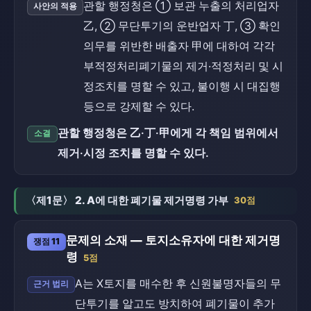
관할 행정청은 ① 보관 누출의 처리업자
사안의 적용
乙, ② 무단투기의 운반업자 丁, ③ 확인
의무를 위반한 배출자 甲에 대하여 각각
부적정처리폐기물의 제거·적정처리 및 시
정조치를 명할 수 있고, 불이행 시 대집행
등으로 강제할 수 있다.
관할 행정청은 乙·丁·甲에게 각 책임 범위에서
소결
제거·시정 조치를 명할 수 있다.
〈제1문〉 2. A에 대한 폐기물 제거명령 가부
30점
문제의 소재 — 토지소유자에 대한 제거명
쟁점 11
령
5점
A는 X토지를 매수한 후 신원불명자들의 무
근거 법리
단투기를 알고도 방치하여 폐기물이 추가