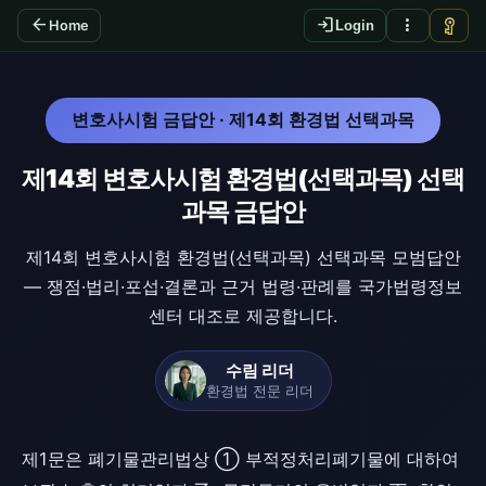
arrow_back
login
more_vert
vpn_key
Home
Login
변호사시험 금답안 · 제14회 환경법 선택과목
제14회 변호사시험 환경법(선택과목) 선택
과목 금답안
제14회 변호사시험 환경법(선택과목) 선택과목 모범답안
— 쟁점·법리·포섭·결론과 근거 법령·판례를 국가법령정보
센터 대조로 제공합니다.
수림 리더
환경법 전문 리더
제1문은 폐기물관리법상 ① 부적정처리폐기물에 대하여