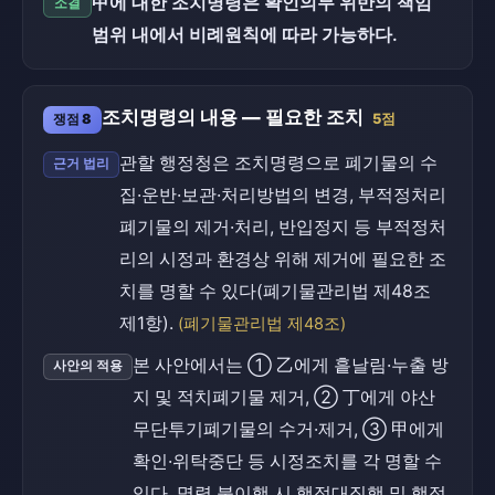
甲에 대한 조치명령은 확인의무 위반의 책임
소결
범위 내에서 비례원칙에 따라 가능하다.
조치명령의 내용 — 필요한 조치
쟁점 8
5점
관할 행정청은 조치명령으로 폐기물의 수
근거 법리
집·운반·보관·처리방법의 변경, 부적정처리
폐기물의 제거·처리, 반입정지 등 부적정처
리의 시정과 환경상 위해 제거에 필요한 조
치를 명할 수 있다(폐기물관리법 제48조
제1항).
(폐기물관리법 제48조)
본 사안에서는 ① 乙에게 흩날림·누출 방
사안의 적용
지 및 적치폐기물 제거, ② 丁에게 야산
무단투기폐기물의 수거·제거, ③ 甲에게
확인·위탁중단 등 시정조치를 각 명할 수
있다. 명령 불이행 시 행정대집행 및 행정