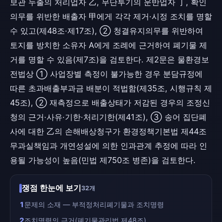
보관 누출의 처리업자 乙, 무단투기의 운반업자 丁, 확인
의무를 위반한 배출자 甲에게 각각 제거·시정 조치를 명할
수 있고(제48조·제17조), ② 청결유지의무를 위반하여
토지를 방치한 소유자 A에게 조례에 근거하여 폐기물 제
거를 명할 수 있음(제7조)을 검토한다. 제2문은 물환경보
전법상 ① 사업장별 측정이 불가능한 경우 분담규정에
따른 초과배출부과금 배분이 적법함(제35조, 시행규칙 제
45조), ② 재측정으로 배출상태가 저감된 경우의 조정신
청의 근거·사유·기한·처리기한(제41조), ③ 송어 집단폐
사에 대한 乙의 손해배상청구가 환경정책기본법 제44조
무과실책임과 개연성설에 의한 인과관계 추정에 따라 인
용될 가능성이 높음(민법 제750조 병존)을 검토한다.
쟁점 한눈에 보기
32개
1
문제의 소재 — 부적정처리폐기물과 조치명령
2
조치명령의 근거(폐기물관리법 제48조)