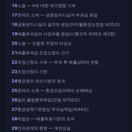
16
소결 — A에 대한 제거명령 가부
17
문제의 소재 — 공동방지시설과 부과금 분담
18
공동방지시설의 설치와 분담규약(물환경보전법 제35조)
19
배출부과금의 사업자별 분담(시행규칙 제45조 제2항)
20
소결 — 조합원 주장의 타당성
21
배출부과금 조정신청의 근거
22
조정신청의 사유 — 부과 후 배출상태의 변동
23
조정신청의 기한
24
행정청의 처리기한과 효과
25
문제의 소재 — 환경오염피해의 손해배상
26
일반 불법행위책임(민법 제750조)
27
환경정책기본법상 무과실책임(제44조)
28
위법성 — 배출허용기준의 초과
29
인과관계의 증명 — 개연성설