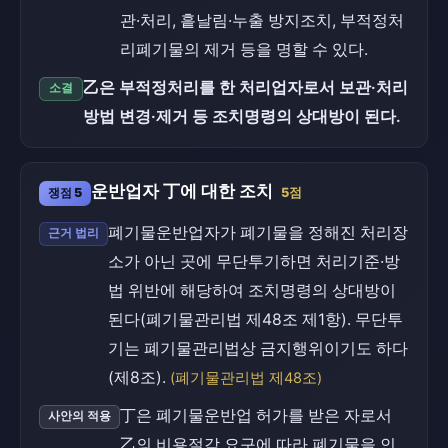
관·처리, 흩날림·누출 방지조치, 부적정처
리폐기물의 제거 등을 명할 수 있다.
乙은 부적정처리를 한 처리업자로서 보관·처리
소결
방법 변경·제거 등 조치명령의 상대방이 된다.
운반업자 丁에 대한 조치
쟁점 5
5점
폐기물운반업자가 폐기물을 정해진 처리장
근거 법리
소가 아닌 곳에 무단투기하면 처리기준·방
법 위반에 해당하여 조치명령의 상대방이
된다(폐기물관리법 제48조 제1항). 무단투
기는 폐기물관리법상 금지행위이기도 하다
(제8조).
(폐기물관리법 제48조)
丁은 폐기물운반업 허가를 받은 자로서
사안의 적용
乙의 비용절감 요구에 따라 폐기물을 인