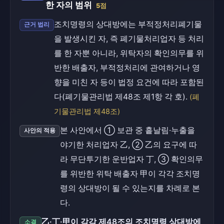
한 자의 범위
5점
조치명령의 상대방에는 부적정처리폐기물
근거 법리
을 발생시킨 자, 즉 폐기물처리업자 등 처리
를 한 자뿐 아니라, 위탁자의 확인의무를 위
반한 배출자, 부적정처리에 관여하거나 영
향을 미친 자 등이 법정 요건에 따라 포함된
다(폐기물관리법 제48조 제1항 각 호).
(폐
기물관리법 제48조)
본 사안에서 ① 보관 중 흩날림·누출을
사안의 적용
야기한 처리업자 乙, ② 乙의 요구에 따
라 무단투기한 운반업자 丁, ③ 확인의무
를 위반한 위탁 배출자 甲이 각각 조치명
령의 상대방이 될 수 있는지를 차례로 본
다.
乙·丁·甲이 각각 제48조의 조치명령 상대방에
소결