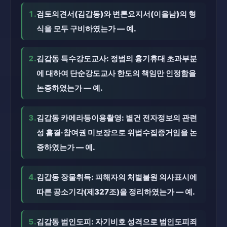
1.
검토의견서(김갑동)와 변론요지서(이을남)의 형
식을 모두 구비하였는가 — 예.
2.
김갑동 특수강도교사: 정범의 흉기휴대 초과부분
에 대하여 단순강도교사 한도의 책임만 인정함을
논증하였는가 — 예.
3.
김갑동 카메라등이용촬영: 별건 전자정보의 관련
성 흠결·참여권 미보장으로 위법수집증거임을 논
증하였는가 — 예.
4.
김갑동 장물취득: 피해자의 처벌불원 의사표시에
따른 공소기각(제327조)을 정리하였는가 — 예.
5.
김갑동 범인도피: 자기비호 성격으로 범인도피죄