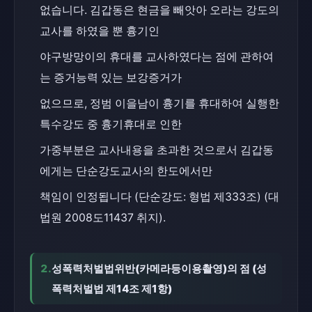
없습니다. 김갑동은 현금을 빼앗아 오라는 강도의 
교사를 하였을 뿐 흉기인
야구방망이의 휴대를 교사하였다는 점에 관하여
는 증거능력 있는 보강증거가
없으므로, 정범 이을남이 흉기를 휴대하여 실행한 
특수강도 중 흉기휴대로 인한
가중부분은 교사내용을 초과한 것으로서 김갑동
에게는 단순강도교사의 한도에서만
책임이 인정됩니다 (단순강도: 형법 제333조) (대
법원 2008도11437 취지).
2.
성폭력처벌법위반(카메라등이용촬영)의 점 (성
폭력처벌법 제14조 제1항)