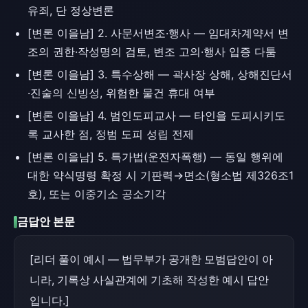
유죄, 단 정상변론
[변론 이을남] 2. 사문서변조·행사 — 임대차계약서 변
조의 권한·작성명의 검토, 변조 고의·행사 입증 다툼
[변론 이을남] 3. 특수상해 — 곽사장 상해, 상해진단서
·진술의 신빙성, 위험한 물건 휴대 여부
[변론 이을남] 4. 범인도피교사 — 타인을 도피시키도
록 교사한 점, 정범 도피 성립 전제
[변론 이을남] 5. 특가법(운전자폭행) — 동일 행위에
대한 약식명령 확정 시 기판력→면소(형소법 제326조1
호), 또는 이중기소 공소기각
금답안 본문
[리더 풀이 예시 — 법무부가 공개한 모범답안이 아
니라, 기록상 사실관계에 기초해 작성한 예시 답안
입니다.]