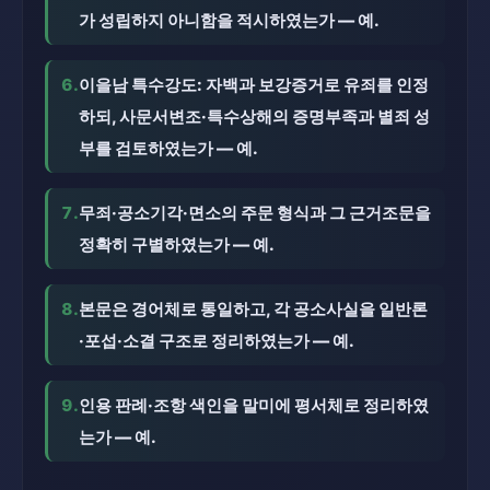
가 성립하지 아니함을 적시하였는가 — 예.
6.
이을남 특수강도: 자백과 보강증거로 유죄를 인정
하되, 사문서변조·특수상해의 증명부족과 별죄 성
부를 검토하였는가 — 예.
7.
무죄·공소기각·면소의 주문 형식과 그 근거조문을
정확히 구별하였는가 — 예.
8.
본문은 경어체로 통일하고, 각 공소사실을 일반론
·포섭·소결 구조로 정리하였는가 — 예.
9.
인용 판례·조항 색인을 말미에 평서체로 정리하였
는가 — 예.