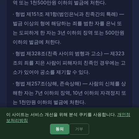
역 또는 1천500만원 이하의 벌금에 처한다.
· 형법 제151조 제1항(범인은닉과 친족간의 특례) —
벌금 이상의 형에 해당하는 죄를 범한 자를 은닉 또
는 도피하게 한 자는 3년 이하의 징역 또는 500만원
이하의 벌금에 처한다.
· 형법 제328조(친족 사이의 범행과 고소) — 제323
조의 죄를 지은 사람이 피해자의 친족인 경우에는 고
소가 있어야 공소를 제기할 수 있다.
· 형법 제257조(상해, 존속상해) — 사람의 신체를 상
해한 자는 7년 이하의 징역, 10년 이하의 자격정지 또
는 1천만원 이하의 벌금에 처한다.
· 형법 제231조(사문서등의 위조ㆍ변조) — 행사할
이 사이트는 서비스 개선을 위해 분석 쿠키를 사용합니다.
개인정
보처리방침
목적으로 권리ㆍ의무 또는 사실증명에 관한 타인의
동의
거부
문서 또는 도화를 위조 또는 변조한 자는 5년 이하의