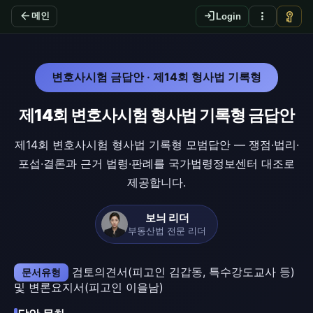
arrow_back
login
more_vert
vpn_key
메인
Login
변호사시험 금답안 · 제14회 형사법 기록형
제14회 변호사시험 형사법 기록형 금답안
제14회 변호사시험 형사법 기록형 모범답안 — 쟁점·법리·
포섭·결론과 근거 법령·판례를 국가법령정보센터 대조로
제공합니다.
보늬 리더
부동산법 전문 리더
검토의견서(피고인 김갑동, 특수강도교사 등)
문서유형
및 변론요지서(피고인 이을남)