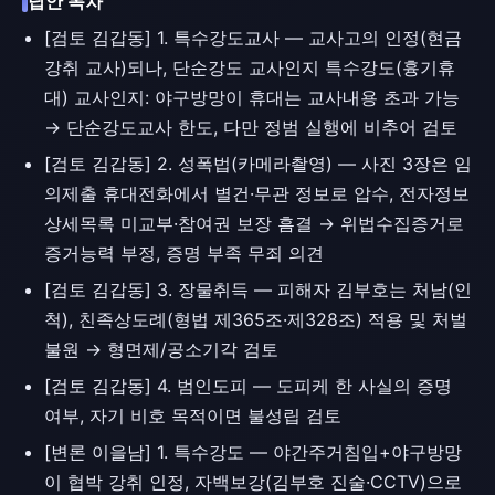
답안 목차
[검토 김갑동] 1. 특수강도교사 — 교사고의 인정(현금
강취 교사)되나, 단순강도 교사인지 특수강도(흉기휴
대) 교사인지: 야구방망이 휴대는 교사내용 초과 가능
→ 단순강도교사 한도, 다만 정범 실행에 비추어 검토
[검토 김갑동] 2. 성폭법(카메라촬영) — 사진 3장은 임
의제출 휴대전화에서 별건·무관 정보로 압수, 전자정보
상세목록 미교부·참여권 보장 흠결 → 위법수집증거로
증거능력 부정, 증명 부족 무죄 의견
[검토 김갑동] 3. 장물취득 — 피해자 김부호는 처남(인
척), 친족상도례(형법 제365조·제328조) 적용 및 처벌
불원 → 형면제/공소기각 검토
[검토 김갑동] 4. 범인도피 — 도피케 한 사실의 증명
여부, 자기 비호 목적이면 불성립 검토
[변론 이을남] 1. 특수강도 — 야간주거침입+야구방망
이 협박 강취 인정, 자백보강(김부호 진술·CCTV)으로