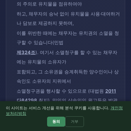
의 주의로 유치물을 점유하여야
하고, 채무자의 승낙 없이 유치물을 사용·대여하거
나 담보로 제공하지 못하며,
이를 위반한 때에는 채무자는 유치권의 소멸을 청
구할 수 있습니다(민법
제324조
). 여기서 소멸청구를 할 수 있는 채무자
에는 유치물의 소유자가
포함되고, 그 소유권을 승계취득한 양수인이나 상
속인도 소유자의 지위에서
소멸청구권을 행사할 수 있으므로 (대법원
2011
다84298
취지), 망인의 상속인인 원고들은 박광
이 사이트는 서비스 개선을 위해 분석 쿠키를 사용합니다.
개인정
윤의 무단임대로
보처리방침
인한 선관의무 위반을 이유로 유치권의 소멸을 청
동의
거부
구할 수 있습니다. 원고들은