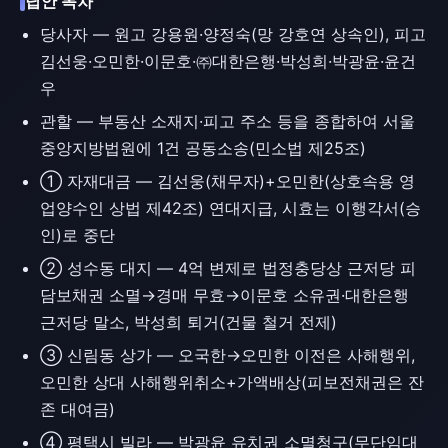
답안 목차
당사자 — 원고 강용원·양정숙(망 강호연 상속인), 피고
김선웅·오민한·이문호·㈜대한은행·박성희·박광윤·윤건
우
관할 — 부동산 소재지·피고 주소 등을 종합하여 서울
중앙지방법원에 1건 공동소송(민소법 제25조)
① 자재대금 — 김선웅(채무자)+오민한(상호속용 영
업양수인 상법 제42조) 연대지급, 시효는 이행각서(승
인)로 중단
② 성수동 대지 — 4억 변제로 법정충당상 근저당 피
담보채권 소멸→경매 무효→이문호 소유권·대한은행
근저당 말소, 박성희 퇴거(건물 철거 전제)
③ 신림동 상가 — 오국한→오민한 이전은 사해행위,
오민한 상대 사해행위취소+가액배상(피보전채권은 잔
존 대여금)
④ 평택시 빌라 — 박광윤 유치권 소멸청구(무단임대