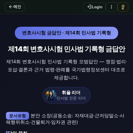
arrow_back
login
more_vert
vpn_key
메인
Login
변호사시험 금답안 · 제14회 민사법 기록형
제14회 변호사시험 민사법 기록형 금답안
제14회 변호사시험 민사법 기록형 모범답안 — 쟁점·법리·
포섭·결론과 근거 법령·판례를 국가법령정보센터 대조로
제공합니다.
휘율 리더
민사법 전문 리더
본안 소장(공동소송: 자재대금·근저당말소·사
문서유형
해행위취소·건물퇴거·임차권 관련)