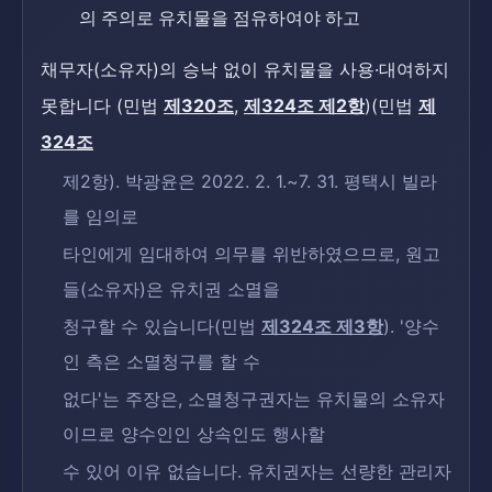
의 주의로 유치물을 점유하여야 하고
채무자(소유자)의 승낙 없이 유치물을 사용·대여하지
못합니다 (민법
제320조
,
제324조 제2항
)(민법
제
324조
제2항). 박광윤은 2022. 2. 1.~7. 31. 평택시 빌라
를 임의로
타인에게 임대하여 의무를 위반하였으므로, 원고
들(소유자)은 유치권 소멸을
청구할 수 있습니다(민법
제324조 제3항
). '양수
인 측은 소멸청구를 할 수
없다'는 주장은, 소멸청구권자는 유치물의 소유자
이므로 양수인인 상속인도 행사할
수 있어 이유 없습니다. 유치권자는 선량한 관리자