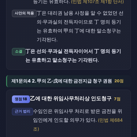
등기는 유효하다.
(민법 제107조 제1항 단서)
丁은 대리권 남용 사정을 알 수 없었던 선
사안의 적용
의·무과실의 전득자이므로 丁 명의 등기
는 유효하여 甲의 丁에 대한 말소청구는
기각된다.
丁은 선의·무과실 전득자이어서 丁 명의 등기
소결
는 유효하고 말소청구는 기각된다.
제1문의4 2. 甲의 乙·戊에 대한 금전지급 청구 권원
20점
乙에 대한 위임사무처리상 인도청구
쟁점 18
7점
수임인은 위임사무 처리로 받은 금전을 위
근거 법리
임인에게 인도할 의무가 있다.
(민법 제684
조)