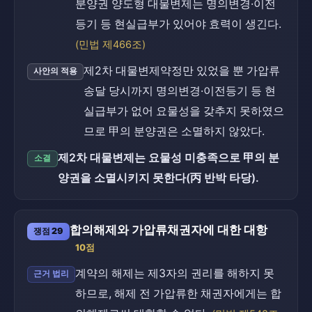
분양권 양도형 대물변제는 명의변경·이전
등기 등 현실급부가 있어야 효력이 생긴다.
(민법 제466조)
제2차 대물변제약정만 있었을 뿐 가압류
사안의 적용
송달 당시까지 명의변경·이전등기 등 현
실급부가 없어 요물성을 갖추지 못하였으
므로 甲의 분양권은 소멸하지 않았다.
제2차 대물변제는 요물성 미충족으로 甲의 분
소결
양권을 소멸시키지 못한다(丙 반박 타당).
합의해제와 가압류채권자에 대한 대항
쟁점 29
10점
계약의 해제는 제3자의 권리를 해하지 못
근거 법리
하므로, 해제 전 가압류한 채권자에게는 합