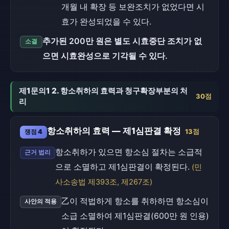
개월 내 확장 등 보완조치가 없었다면 시
효가 완성되었을 수 있다.
추가된 200만 원은 별도 시효중단 조치가 없
소결
으면 시효완성으로 기각될 수 있다.
제1문의1 2. 항소취하의 효력과 청구확장부분의 처
30점
리
항소취하의 효력 — 제1심판결 확정
쟁점 4
13점
항소취하가 있으면 항소심 절차는 소급적
근거 법리
으로 소멸하고 제1심판결이 확정된다.
(민
사소송법 제393조, 제267조)
乙이 적법하게 항소를 취하하면 항소심이
사안의 적용
소급 소멸하여 제1심판결(600만 원 인용)