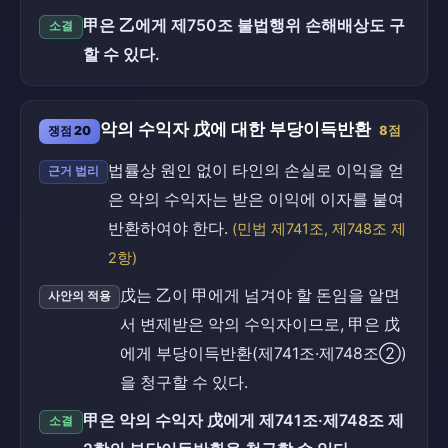
甲은 乙에게 제750조 불법행위 손해배상도 구
소결
할 수 있다.
악의 수익자 戊에 대한 부당이득반환
쟁점 20
8점
법률상 원인 없이 타인의 손실로 이익을 얻
근거 법리
은 악의 수익자는 받은 이익에 이자를 붙여
반환하여야 한다.
(민법 제741조, 제748조 제
2항)
戊는 乙이 甲에게 넘겨야 할 돈임을 알면
사안의 적용
서 변제받은 악의 수익자이므로, 甲은 戊
에게 부당이득반환(제741조·제748조②)
을 청구할 수 있다.
甲은 악의 수익자 戊에게 제741조·제748조 제
소결