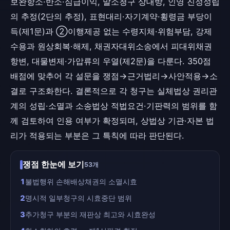
보완항소·반소·심급이익, 말소청구 상대방, 인영 진정성립
의 추정(2단의 추정), 표현대리·자기계약·횡령금 부당이
득(제1문)과 ②이행제공 없는 수령지체·위험부담, 강제
수용과 원상회복·해제, 채권자대위소송에서 피대위채권
항변, 대물변제·가압류의 우열(제2문)을 다룬다. 350점
배점에 맞추어 각 설문을 쟁점→근거법리→사안적용→소
결로 구조화한다. 결론적으로 각 청구는 실체법상 권리관
계의 성립·소멸과 소송법상 적법요건·기판력의 범위를 함
께 검토하여 인용 여부가 확정되며, 상법상 기관·자본 법
리가 적용되는 부분은 그 특칙에 따라 판단된다.
쟁점 한눈에 보기
53개
1
불법행위 손해배상채권의 소멸시효
2
명시적 일부청구의 시효중단 범위
3
추가청구 부분의 재판상 최고와 시효완성