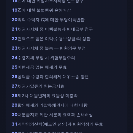
18
乙에 대한 위임사무처리상 인도청구
19
乙에 대한 불법행위 손해배상
20
악의 수익자 戊에 대한 부당이득반환
21
채권자지체 중 이행불능과 반대급부 청구
22
면책으로 얻은 이익(수용보상금)의 상환
23
채권자지체 중 불능 — 반환의무 부정
24
수령지체 부정 시 위험부담주의
25
이행제공 없는 해제의 무효
26
공탁금 수령과 합의해제·대위소송 항변
27
채권가압류의 처분금지효
28
제2차 대물변제의 요물성 미충족
29
합의해제와 가압류채권자에 대한 대항
30
처분금지효 위반 처분의 효력과 손해배상
31
계약명의신탁(매도인 선의)과 반환약정의 무효