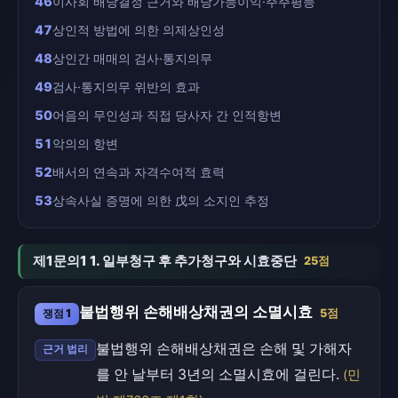
46
이사회 배당결정 근거와 배당가능이익·주주평등
47
상인적 방법에 의한 의제상인성
48
상인간 매매의 검사·통지의무
49
검사·통지의무 위반의 효과
50
어음의 무인성과 직접 당사자 간 인적항변
51
악의의 항변
52
배서의 연속과 자격수여적 효력
53
상속사실 증명에 의한 戊의 소지인 추정
제1문의1 1. 일부청구 후 추가청구와 시효중단
25점
불법행위 손해배상채권의 소멸시효
쟁점 1
5점
불법행위 손해배상채권은 손해 및 가해자
근거 법리
를 안 날부터 3년의 소멸시효에 걸린다.
(민