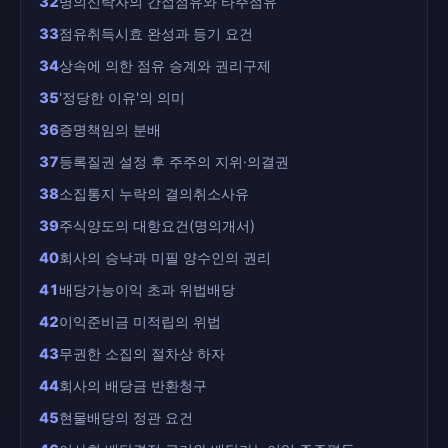
32
명의신탁자의 간접점유와 타주점유
33
점유취득시효 완성과 등기 요건
34
상속에 의한 점유 승계와 권리구제
35
'정당한 이유'의 의미
36
증명책임의 분배
37
등록질권 설정 후 주주의 지위·의결권
38
소집통지 누락의 결의취소사유
39
주식양도의 대항요건(명의개서)
40
회사의 승낙과 미필 양수인의 권리
41
배당가능이익 초과 위법배당
42
이익준비금 미적립의 위법
43
무권한 소집의 절차상 하자
44
회사의 배당금 반환청구
45
현물배당의 정관 요건