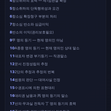
4
항소취하의 효력 — 제1심판결 확정
5
항소취하의 단독행위성과 요건
6
항소심 확장청구 부분의 처리
7
항소심 반소와 심급이익
8
반소의 이익(권리보호필요)
9
甲 명의 등기 — 현재 명의인 아님
10
A종중 명의 등기 — 현재 명의인 상대 말소
11
대표자 변경 부기등기 — 직권말소
12
문서 진정성립의 추정
13
2단의 추정과 추정의 번복
14
법원의 판단 — 대여사실 인정
15
수권표시에 의한 표현대리
16
대리권 남용과 丙 명의 등기의 말소
17
선의·무과실 전득자 丁 명의 등기의 효력