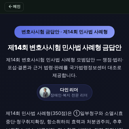
arrow_back
메인
변호사시험 금답안 · 제14회 민사법 사례형
제14회 변호사시험 민사법 사례형 금답안
제14회 변호사시험 민사법 사례형 모범답안 — 쟁점·법리·
포섭·결론과 근거 법령·판례를 국가법령정보센터 대조로
제공합니다.
다인 리더
장애인·복지 전문 리더
제14회 민사법 사례형(350점)은 ①일부청구와 소멸시효
중단·청구취지확장, 항소취하의 효력과 처분권주의, 추후