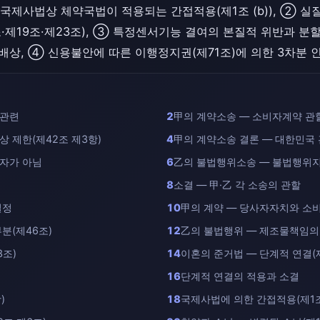
국제사법상 체약국법이 적용되는 간접적용(제1조 (b)), ② 
제19조·제23조), ③ 특정센서기능 결여의 본질적 위반과 분할
배상, ④ 신용불안에 따른 이행정지권(제71조)에 의한 3차분 
 관련
2
甲의 계약소송 — 소비자계약 관할
 제한(제42조 제3항)
4
甲의 계약소송 결론 — 대한민국
자가 아님
6
乙의 불법행위소송 — 불법행위지 
8
소결 — 甲·乙 각 소송의 관할
결정
10
甲의 계약 — 당사자자치와 소비
분(제46조)
12
乙의 불법행위 — 제조물책임의 
3조)
14
이혼의 준거법 — 단계적 연결(제
16
단계적 연결의 적용과 소결
)
18
국제사법에 의한 간접적용(제1조 