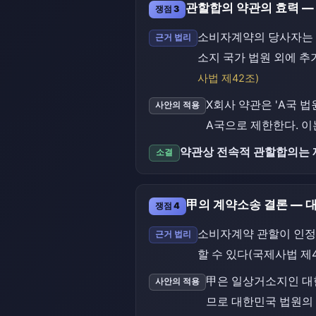
관할합의 약관의 효력 —
쟁점 3
소비자계약의 당사자는 서
근거 법리
소지 국가 법원 외에 추
사법 제42조)
X회사 약관은 'A국
사안의 적용
A국으로 제한한다. 이
약관상 전속적 관할합의는 
소결
甲의 계약소송 결론 — 
쟁점 4
소비자계약 관할이 인정
근거 법리
할 수 있다(국제사법 제4
甲은 일상거소지인 대
사안의 적용
므로 대한민국 법원의