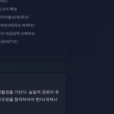
9조)
조건의 확정
계약적합성(제35조)
위반(제25조·제49조)
인도·대금감액·손해배상
권(제71조)
할권을 가진다. 실질적 관련의 유
할규정을 참작하여야 한다(국제사