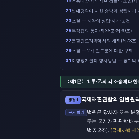
19
적용대상·제외사유 검토와 소결(제2
21
반대청약에 대한 승낙과 성립시기(제
23
소결 — 계약의 성립·시기·조건
25
부적합의 통지(제38조·제39조)
27
분할인도계약에서의 해제(제73조)
29
소결 — 2차 인도분에 대한 구제
31
이행정지권의 행사방법 — 통지와 적
〈제1문〉 1. 甲·乙의 각 소송에 
국제재판관할의 일반원칙
쟁점 1
법원은 당사자 또는 분
근거 법리
무는 국제재판관할 배분
법 제2조).
(국제사법 제2