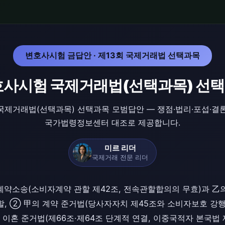
변호사시험 금답안 · 제13회 국제거래법 선택과목
호사시험 국제거래법(선택과목) 선
국제거래법(선택과목) 선택과목 모범답안 — 쟁점·법리·포섭·결
국가법령정보센터 대조로 제공합니다.
미르 리더
국제거래 전문 리더
계약소송(소비자계약 관할 제42조, 전속관할합의의 무효)과 乙
할, ② 甲의 계약 준거법(당사자자치 제45조와 소비자보호 강행
 이혼 준거법(제66조·제64조 단계적 연결, 이중국적자 본국법 제