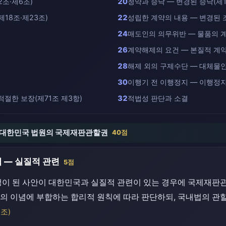
조·제6조)
20
청약과 승낙 — 변경된 승낙(제1
18조·제23조)
22
성립한 계약의 내용 — 변경된 
24
매도인의 의무위반 — 물품의 
26
계약해제의 요건 — 본질적 계약
28
해제 외의 구제수단 — 대체물
30
이행기 전 이행정지 — 이행정지
절한 보장(제71조 제3항)
32
적법성 판단과 소결
대한 대한민국 법원의 국제재판관할권
40점
 — 실질적 관련
5점
쟁이 된 사안이 대한민국과 실질적 관련이 있는 경우에 국제재판관
의 이념에 부합하는 합리적 원칙에 따라 판단하되, 국내법의 관
조)