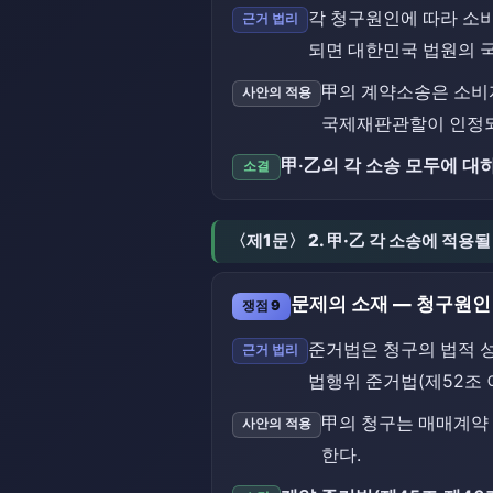
각 청구원인에 따라 소비
근거 법리
되면 대한민국 법원의 
甲의 계약소송은 소비자
사안의 적용
국제재판관할이 인정되
甲·乙의 각 소송 모두에 
소결
〈제1문〉 2. 甲·乙 각 소송에 적용
문제의 소재 — 청구원인
쟁점 9
준거법은 청구의 법적 성
근거 법리
법행위 준거법(제52조
甲의 청구는 매매계약 
사안의 적용
한다.