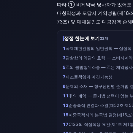
따라 ① 비체약국 당사자가 있어도 
대청약성과 도달시 계약성립(제18조·
73조) 및 대체물인도·대금감액·손해
쟁점 한눈에 보기
32개
1
국제재판관할의 일반원칙 — 실질적
3
관할합의 약관의 효력 — 소비자계약상
5
乙의 불법행위소송 — 乙은 계약당사
7
제조물책임과 예견가능성
9
문제의 소재 — 청구원인별 준거법 
11
甲의 계약 — 준거법 선택이 없는 부
13
준종속적 연결과 소결(제52조·제5
15
이중국적자의 본국법 결정(제16조)
17
CISG의 직접적용 요건(제1조 제1항