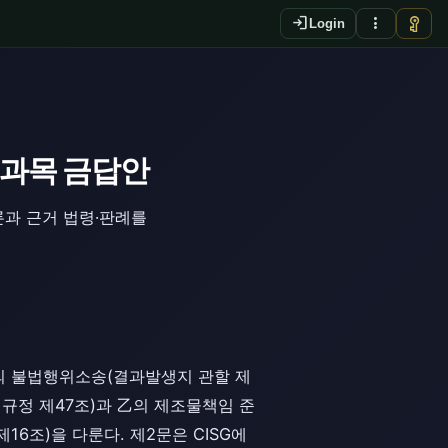
login
more_vert
vpn_key
Login
택과목 금답안
론과 근거 법령·판례를
의 불법행위소송(결과발생지 관할 제
규정 제47조)과 乙의 제조물책임 준
16조)을 다룬다. 제2문은 CISG에