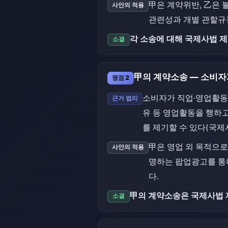
甲은 계약위반, 乙은
사안의 적용
관련성과 개별 관할규
각 소송에 대해 국제사법 제
소결
甲의 계약소송 — 소비자
쟁점 2
소비자가 직업·영업활동
근거 법리
유 등 영업활동을 행하고
를 제기할 수 있다(국제사
甲은 영업 외 목적으
사안의 적용
명하는 팝업광고를 통
다.
甲의 계약소송은 국제사법 
소결