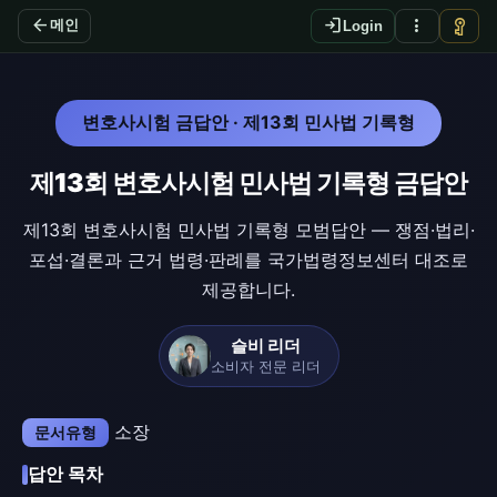
arrow_back
login
more_vert
vpn_key
메인
Login
변호사시험 금답안 · 제13회 민사법 기록형
제13회 변호사시험 민사법 기록형 금답안
제13회 변호사시험 민사법 기록형 모범답안 — 쟁점·법리·
포섭·결론과 근거 법령·판례를 국가법령정보센터 대조로
제공합니다.
슬비 리더
소비자 전문 리더
소장
문서유형
답안 목차