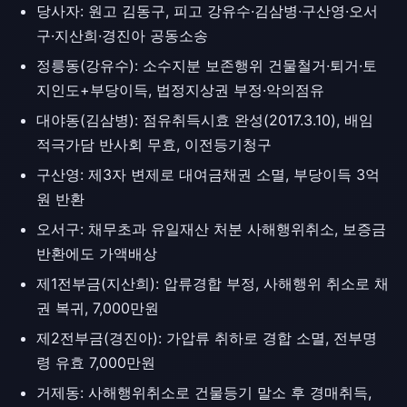
당사자: 원고 김동구, 피고 강유수·김삼병·구산영·오서
구·지산희·경진아 공동소송
정릉동(강유수): 소수지분 보존행위 건물철거·퇴거·토
지인도+부당이득, 법정지상권 부정·악의점유
대야동(김삼병): 점유취득시효 완성(2017.3.10), 배임
적극가담 반사회 무효, 이전등기청구
구산영: 제3자 변제로 대여금채권 소멸, 부당이득 3억
원 반환
오서구: 채무초과 유일재산 처분 사해행위취소, 보증금
반환에도 가액배상
제1전부금(지산희): 압류경합 부정, 사해행위 취소로 채
권 복귀, 7,000만원
제2전부금(경진아): 가압류 취하로 경합 소멸, 전부명
령 유효 7,000만원
거제동: 사해행위취소로 건물등기 말소 후 경매취득,