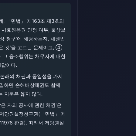
, 「민법」 제163조 제3호의
 시효원용권 인정 여부, 물상보
 청구'에 해당하는지, 채권압
 것'을 고르는 문제이고, ④
 그 응소행위는 채무자에 대한
정답이다.
 본래의 채권과 동일성을 가지
소멸하면 손해배상채권도 함께
 지문은 옳지 않다.
받은 자의 공사에 관한 채권'은
 저당권설정청구권(「민법」 제
11978 판결). 따라서 저당권설