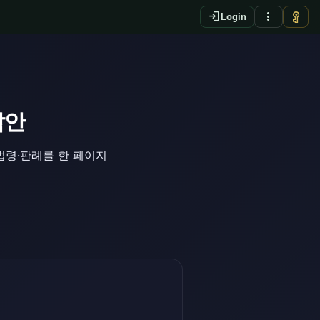
login
more_vert
vpn_key
Login
답안
법령·판례를 한 페이지