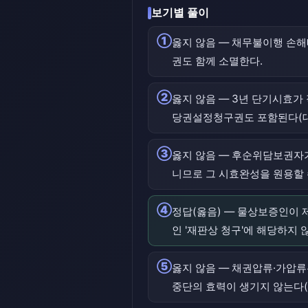
보기별 풀이
①
옳지 않음 — 채무불이행 손
권도 함께 소멸한다.
②
옳지 않음 — 3년 단기시효가
당권설정청구권도 포함된다(대법원 2
③
옳지 않음 — 후순위담보권자가
니므로 그 시효완성을 원용할 
④
정답(옳음) — 물상보증인이
인 '재판상 청구'에 해당하지 않는
⑤
옳지 않음 — 채권압류·가압
중단의 효력이 생기지 않는다(