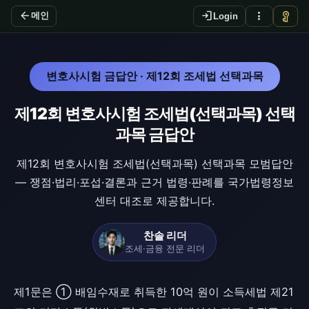
arrow_back
login
more_vert
vpn_key
메인
Login
변호사시험 금답안 · 제12회 조세법 선택과목
제12회 변호사시험 조세법(선택과목) 선택
과목 금답안
제12회 변호사시험 조세법(선택과목) 선택과목 모범답안
— 쟁점·법리·포섭·결론과 근거 법령·판례를 국가법령정보
센터 대조로 제공합니다.
찬솔 리더
조세·금융 전문 리더
제1문은 ① 배임수재로 취득한 10억 원이 소득세법 제21