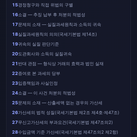
15
경정청구와 직접 위법의 구별
16
소결 — 추징 납부 후 처분의 적법성
17
문제의 소재 — 실질과세원칙과 소득의 귀속
18
실질과세원칙의 의의(국세기본법 제14조)
19
귀속의 실질 판단기준
20
도관회사와 소득의 실질귀속
21
반대 관점 — 형식상 거래의 효력과 법인 실재
22
증여로 본 과세의 당부
23
입증책임과 사실인정
24
소결 — 이 사건 처분의 적법성
25
문제의 소재 — 산출세액 없는 경우의 가산세
26
가산세의 법적 성질(국세기본법 제2조 제4호·제47조)
27
무신고가산세의 부과요건(국세기본법 제47조의2)
28
수입금액 기준 가산세(국세기본법 제47조의2 제2항)