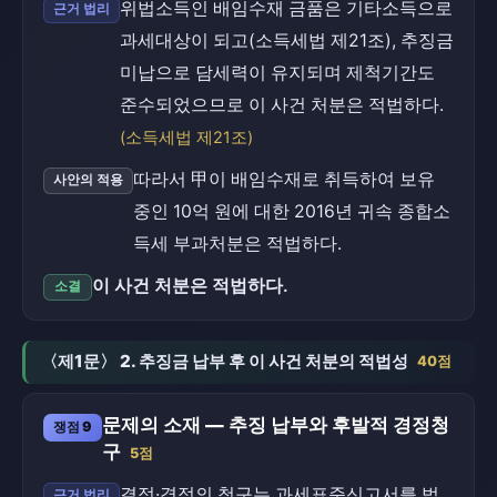
위법소득인 배임수재 금품은 기타소득으로
근거 법리
과세대상이 되고(소득세법 제21조), 추징금
미납으로 담세력이 유지되며 제척기간도
준수되었으므로 이 사건 처분은 적법하다.
(소득세법 제21조)
따라서 甲이 배임수재로 취득하여 보유
사안의 적용
중인 10억 원에 대한 2016년 귀속 종합소
득세 부과처분은 적법하다.
이 사건 처분은 적법하다.
소결
〈제1문〉 2. 추징금 납부 후 이 사건 처분의 적법성
40점
문제의 소재 — 추징 납부와 후발적 경정청
쟁점 9
구
5점
결정·경정의 청구는 과세표준신고서를 법
근거 법리