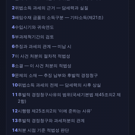
2
위법소득 과세의 근거 — 담세력과 실질
3
배임수재 금품의 소득구분 — 기타소득(제21조)
4
수입시기와 귀속연도
5
부과제척기간의 검토
6
추징과 과세의 관계 — 미납 시
7
이 사건 처분의 절차적 적법성
8
소결 — 이 사건 처분의 적법성
9
문제의 소재 — 추징 납부와 후발적 경정청구
10
위법소득 과세의 전제 — 담세력의 사후 상실
11
후발적 경정청구사유의 범위(국세기본법 제45조의2 제
2항)
12
시행령 제25조의2의 '이에 준하는 사유'
13
후발적 경정청구와 과세처분의 관계
14
처분 시점 기준 적법성 판단