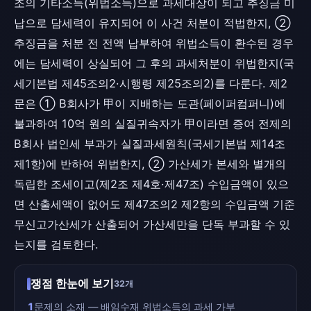
조의 기타소득(위법소득)으로 과세대상이 되고 추징금 미
납으로 담세력이 유지되어 이 사건 처분이 적법한지, ②
추징금을 처분 전 전액 납부하여 위법소득이 환수된 경우
에는 담세력이 상실되어 그 후의 과세처분이 위법한지(국
세기본법 제45조의2·시행령 제25조의2)를 다룬다. 제2
문은 ① B회사가 甲이 지배하는 도관(페이퍼컴퍼니)에
불과하여 10억 원의 실질귀속자가 甲이라면 증여 전제의
B회사 법인세 부과가 실질과세원칙(국세기본법 제14조
제1항)에 반하여 위법한지, ② 가산세가 본세와 별개의
독립한 조세이고(제2조 제4호·제47조) 수입금액이 있으
면 산출세액이 없어도 제47조의2 제2항의 수입금액 기준
무신고가산세가 산출되어 가산세만을 단독 부과할 수 있
는지를 검토한다.
쟁점 한눈에 보기
32개
1
문제의 소재 — 배임수재 위법소득의 과세 가부