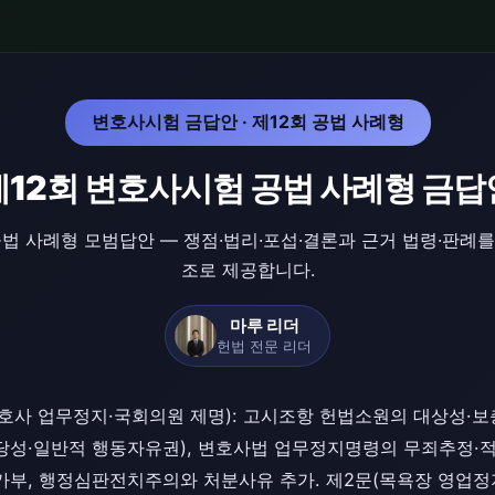
변호사시험 금답안 · 제12회 공법 사례형
제12회 변호사시험 공법 사례형 금답
공법 사례형 모범답안 — 쟁점·법리·포섭·결론과 근거 법령·판례
조로 제공합니다.
마루 리더
헌법 전문 리더
호사 업무정지·국회의원 제명): 고시조항 헌법소원의 대상성·보
당성·일반적 행동자유권), 변호사법 업무정지명령의 무죄추정·적법
가부, 행정심판전치주의와 처분사유 추가. 제2문(목욕장 영업정지