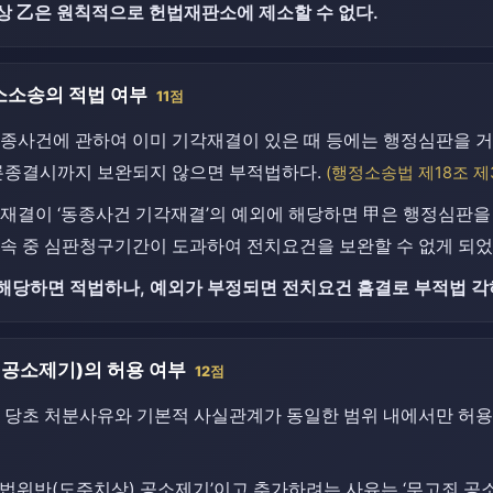
상 乙은 원칙적으로 헌법재판소에 제소할 수 없다.
소송의 적법 여부
11점
종사건에 관하여 이미 기각재결이 있은 때 등에는 행정심판을 거치
론종결시까지 보완되지 않으면 부적법하다.
(행정소송법 제18조 제
재결이 ‘동종사건 기각재결’의 예외에 해당하면 甲은 행정심판을 
속 중 심판청구기간이 도과하여 전치요건을 보완할 수 없게 되었
해당하면 적법하나, 예외가 부정되면 전치요건 흠결로 부적법 각
공소제기)의 허용 여부
12점
 당초 처분사유와 기본적 사실관계가 동일한 범위 내에서만 허용
법위반(도주치상) 공소제기’이고 추가하려는 사유는 ‘무고죄 공