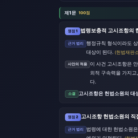
제1문
100점
법령보충적 고시조항의 
쟁점 1
행정규칙 형식이라도 상
근거 법리
대상이 된다.
(헌법재판소법
이 사건 고시조항은 
사안의 적용
외적 구속력을 가지고,
다.
고시조항은 헌법소원의 대상
소결
고시조항 헌법소원의 직
쟁점 2
법령에 대한 헌법소원은
근거 법리