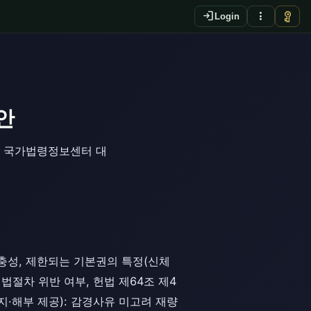
login
more_vert
vpn_key
Login
안
를 국가법령정보센터 대
충성, 제한되는 기본권의 특정(신체
절차 위반 여부, 헌법 제64조 제4
·해부 제공): 감경사유 미고려 재량