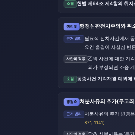
헌법 제64조 제4항의 취지
소결
행정심판전치주의와 취소
쟁점 8
필요적 전치사건에서 동
근거 법리
요건 흠결이 사실심 변
乙의 사건에 대한 기각
사안의 적용
외가 부정되면 소송 계
동종사건 기각재결 예외에 
소결
처분사유의 추가(무고죄 
쟁점 9
처분사유의 추가·변경은
근거 법리
87누1141)
당초 처분사유는 ‘특가
사안의 적용