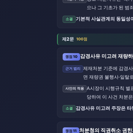
으나 그 기초가 된 
기본적 사실관계의 동일성이
소결
제2문
100점
감경사유 미고려 재량하
쟁점 10
제재처분 기준에 감경사
근거 법리
면 재량권 불행사·일탈
A시장이 시행규칙 별표
사안의 적용
당하여 이 사건 처분은
감경사유 미고려 주장은 타
소결
처분청의 직권취소 권한과
쟁점 11