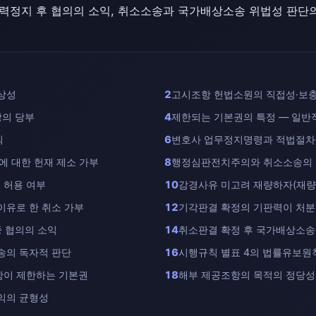
효력정지 후 협의의 소익, 취소소송과 국가배상소송 위법성 판단
상성
2
고시조항 헌법소원의 직접성·보
장의 당부
4
제한되는 기본권의 특정 — 일반
칙
6
변호사 업무정지명령과 적법절
에 대한 헌재 제소 가부
8
행정심판전치주의와 취소소송의 
 허용 여부
10
감경사유 미고려 재량하자(재량
이유로 한 취소 가부
12
기각판결 확정의 기판력이 처
중 협의의 소익
14
취소판결 확정 후 국가배상소송
송의 독자적 판단
16
시행규칙 별표 4의 법률유보원
항이 제한하는 기본권
18
해부 제공조항의 목적의 정당성
익의 균형성