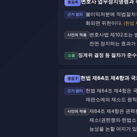
변호사 업무정지명령과
쟁점 6
불이익처분에 적법절차적
근거 법리
화되면 위헌이다.
(헌법 
변호사법 제102조는 
사안의 적용
전면 정지하는 효과가
징계위 결정 등 절차가 준
소결
헌법 제64조 제4항과 
쟁점 7
헌법 제64조 제4항은 
근거 법리
재판소에의 제소도 원칙
제64조 제4항은 권
사안의 적용
제소(권한쟁의·헌법소
능성을 논할 여지가 있