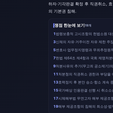
하자·기각판결 확정 후 직권취소, 
의 기본권 침해.
쟁점 한눈에 보기
19개
1
법령보충적 고시조항의 헌법소원 대
3
신체의 자유·거주이전 자유 제한 주
5
변호사 업무정지명령과 무죄추정원
7
헌법 제64조 제4항과 국회 제명처분
9
처분사유의 추가(무고죄 공소제기)의
11
처분청의 직권취소 권한과 부당을 
13
효력정지 후 본안 승소·항소 계속 
15
국가배상 인용판결 선행 시 취소소
17
시체해부법 무연고자 해부 제공조
19
해부 제공조항의 침해의 최소성·법