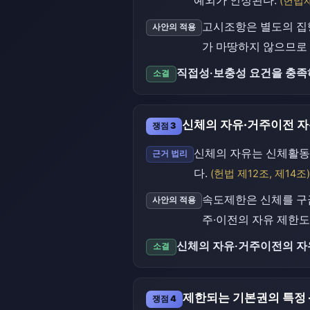
예외가 인정된다.
(헌법
고시조항은 별도의 집
사안의 적용
가 마땅하지 않으므로 
직접성·보충성 요건을 충족
소결
신체의 자유·거주이전 자
쟁점 3
신체의 자유는 신체활동
근거 법리
다.
(헌법 제12조, 제14조)
속도제한은 신체를 구금
사안의 적용
주·이전의 자유 제한도
신체의 자유·거주이전의 자
소결
제한되는 기본권의 특정
쟁점 4