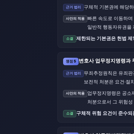
구체적 기본권에 해당하
근거 법리
빠른 속도로 이동하며
사안의 적용
일반적 행동자유권을 
제한되는 기본권은 헌법 제
소결
변호사 업무정지명령과
쟁점 5
무죄추정원칙은 유죄판결
근거 법리
보전적 처분은 요건·절
업무정지명령은 공소제기
사안의 적용
처분으로서 그 위험성
구체적 위험 요건이 준수되
소결