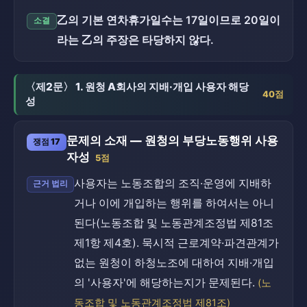
乙의 기본 연차휴가일수는 17일이므로 20일이
소결
라는 乙의 주장은 타당하지 않다.
〈제2문〉 1. 원청 A회사의 지배·개입 사용자 해당
40점
성
문제의 소재 — 원청의 부당노동행위 사용
쟁점 17
자성
5점
사용자는 노동조합의 조직·운영에 지배하
근거 법리
거나 이에 개입하는 행위를 하여서는 아니
된다(노동조합 및 노동관계조정법 제81조
제1항 제4호). 묵시적 근로계약·파견관계가
없는 원청이 하청노조에 대하여 지배·개입
의 '사용자'에 해당하는지가 문제된다.
(노
동조합 및 노동관계조정법 제81조)