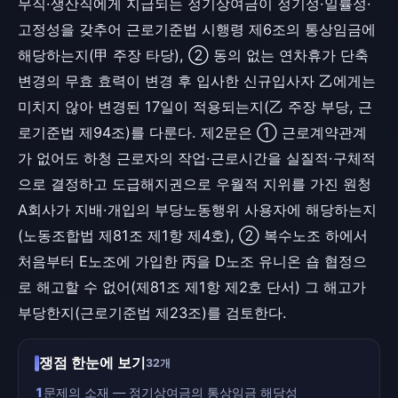
무직·생산직에게 지급되는 정기상여금이 정기성·일률성·
고정성을 갖추어 근로기준법 시행령 제6조의 통상임금에
해당하는지(甲 주장 타당), ② 동의 없는 연차휴가 단축
변경의 무효 효력이 변경 후 입사한 신규입사자 乙에게는
미치지 않아 변경된 17일이 적용되는지(乙 주장 부당, 근
로기준법 제94조)를 다룬다. 제2문은 ① 근로계약관계
가 없어도 하청 근로자의 작업·근로시간을 실질적·구체적
으로 결정하고 도급해지권으로 우월적 지위를 가진 원청
A회사가 지배·개입의 부당노동행위 사용자에 해당하는지
(노동조합법 제81조 제1항 제4호), ② 복수노조 하에서
처음부터 E노조에 가입한 丙을 D노조 유니온 숍 협정으
로 해고할 수 없어(제81조 제1항 제2호 단서) 그 해고가
부당한지(근로기준법 제23조)를 검토한다.
쟁점 한눈에 보기
32개
1
문제의 소재 — 정기상여금의 통상임금 해당성