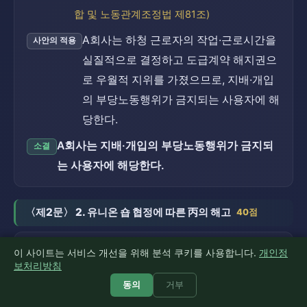
합 및 노동관계조정법 제81조)
A회사는 하청 근로자의 작업·근로시간을
사안의 적용
실질적으로 결정하고 도급계약 해지권으
로 우월적 지위를 가졌으므로, 지배·개입
의 부당노동행위가 금지되는 사용자에 해
당한다.
A회사는 지배·개입의 부당노동행위가 금지되
소결
는 사용자에 해당한다.
〈제2문〉 2. 유니온 숍 협정에 따른 丙의 해고
40점
문제의 소재 — 복수노조 하의 유니온 숍
이 사이트는 서비스 개선을 위해 분석 쿠키를 사용합니다.
개인정
쟁점 25
보처리방침
해고
5점
동의
거부
유니온 숍 협정은 근로자가 어느 노동조합
근거 법리