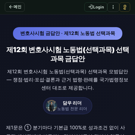
arrow_back
login
more_vert
vpn_key
메인
Login
변호사시험 금답안 · 제12회 노동법 선택과목
제12회 변호사시험 노동법(선택과목) 선택
과목 금답안
제12회 변호사시험 노동법(선택과목) 선택과목 모범답안
— 쟁점·법리·포섭·결론과 근거 법령·판례를 국가법령정보
센터 대조로 제공합니다.
담우 리더
노동법 전문 리더
제1문은 ① 분기마다 기본급 100%로 성과조건 없이 사