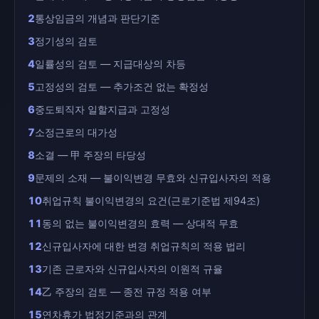
2
통상임금의 개념과 판단기준
3
정기성의 검토
4
일률성의 검토 — 지급대상의 차등
5
고정성의 검토 — 추가조건 없는 확정성
6
중도퇴직자 일할지급과 고정성
7
소정근로의 대가성
8
소결 — 甲 주장의 타당성
9
문제의 소재 — 불이익변경 무효와 신규입사자의 적용
10
취업규칙 불이익변경의 요건(근로기준법 제94조)
11
동의 없는 불이익변경의 효력 — 상대적 무효
12
신규입사자에 대한 변경 취업규칙의 적용 법리
13
기존 근로자와 신규입사자의 이원적 규율
14
乙 주장의 검토 — 종전 규정 적용 여부
15
연차휴가 법정기준과의 관계