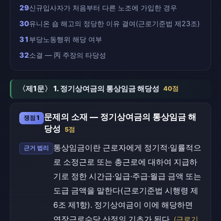
29
신규입사자가 처음부터 다른 노조에 가입한 경우
30
유니온 숍 해고의 정당한 이유 결여(근로기준법 제23조)
31
부당노동행위 해당 여부
32
소결 — 丙 주장의 타당성
〈제1문〉 1. 정기상여금의 통상임금 해당성
40점
문제의 소재 — 정기상여금의 통상임금 해
쟁점 1
당성
5점
통상임금이란 근로자에게 정기적·일률적으
근거 법리
로 소정근로 또는 총근로에 대하여 지급하
기로 정한 시간급·일급·주급·월급 금액 또는
도급 금액을 말한다(근로기준법 시행령 제
6조 제1항). 정기상여금이 이에 해당하면
연장근로수당 산정의 기초가 된다.
(근로기