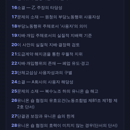
16
소결 — 乙 주장의 타당성
17
문제의 소재 — 원청의 부당노동행위 사용자성
18
부당노동행위 주체로서 '사용자'의 의미
19
지배·개입 주체로서의 실질적 지배력 기준
20
이 사안의 실질적 지배·결정력 검토
21
도급계약 해지권을 통한 우월적 지위
22
지배·개입행위의 존재 — 폐업 유도·경고
23
단체교섭상 사용자성과의 구별
24
소결 — A회사의 사용자 해당성
25
문제의 소재 — 복수노조 하의 유니온 숍 해고
26
유니온 숍 협정의 유효요건(노동조합법 제81조 제1항 제
2호 단서)
27
단결권 보장과 유니온 숍의 한계
28
유니온 숍 협정의 효력이 미치지 않는 경우(단서의 단서)