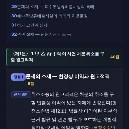
29
문제의 소재 — 폐수무방류배출시설의 특례
30
폐수무방류배출시설의 의의와 허용물질
31
허가 요건과 심사
32
관련 절차 — 전문기관 검토 등
〈제1문〉 1. 甲·乙·丙·丁의 이 사건 처분 취소를 구
40점
할 원고적격
문제의 소재 — 환경상 이익과 원고적격
쟁점 1
5점
취소소송의 원고적격은 처분의 취소를 구
근거 법리
할 법률상 이익이 있는 자에게 인정된다(행
정소송법 제12조). 법률상 이익이란 처분의
근거 법규 및 관련 법규가 보호하는 개별적·
직접적·구체적 이익을 말한다.
(행정소송법