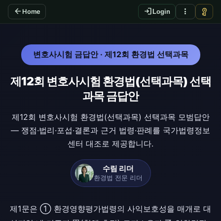
arrow_back
login
more_vert
vpn_key
Home
Login
변호사시험 금답안 · 제12회 환경법 선택과목
제12회 변호사시험 환경법(선택과목) 선택
과목 금답안
제12회 변호사시험 환경법(선택과목) 선택과목 모범답안
— 쟁점·법리·포섭·결론과 근거 법령·판례를 국가법령정보
센터 대조로 제공합니다.
수림 리더
환경법 전문 리더
제1문은 ① 환경영향평가법령의 사익보호성을 매개로 대