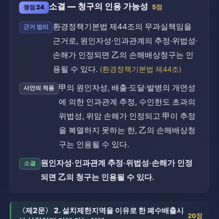
소결 — 청구의 인용 가능성
쟁점 24
5점
환경정책기본법 제44조의 무과실책임을
근거 법리
근거로, 원인자성·인과관계의 추정·위법성·
손해가 인정되면 乙의 손해배상청구는 인
용될 수 있다.
(환경정책기본법 제44조)
甲의 원인자성, 배출·도달·발병의 개연성
사안의 적용
에 의한 인과관계 추정, 수인한도 초과의
위법성, 위암 손해가 인정되고 甲이 추정
을 복멸하지 못하는 한, 乙의 손해배상청
구는 인용될 수 있다.
원인자성·인과관계 추정·위법성·손해가 인정
소결
되면 乙의 청구는 인용될 수 있다.
〈제2문〉 2. 설치제한지역을 이유로 한 폐수배출시
20점