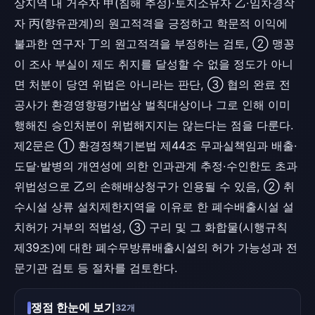
상지역 내 거주자 甲(침해 추정)·토지소유자 乙·임차경작
자 丙(향유관계)의 원고적격을 긍정하고 학문적 이익에
불과한 연구자 丁의 원고적격을 부정하는 검토, ② 맹꽁
이 조사 부실이 제도 취지를 달성할 수 없을 정도가 아니
면 처분이 당연 위법은 아니라는 판단, ③ 협의 완료 전
공사가 환경영향평가법상 벌칙대상이나 그로 인해 이미
행해진 승인처분이 위법해지지는 않는다는 점을 다룬다.
제2문은 ① 환경정책기본법 제44조 무과실책임과 배출·
도달·발병의 개연성에 의한 인과관계 추정·수인한도 초과
위법성으로 乙의 손해배상청구가 인용될 수 있음, ② 취
수시설 상류 설치제한지역을 이유로 한 폐수배출시설 설
치허가 거부의 적법성, ③ 구리 및 그 화합물(시행규칙
제39조)에 대한 폐수무방류배출시설의 허가 가능성과 전
문기관 검토 등 절차를 검토한다.
쟁점 한눈에 보기
32개