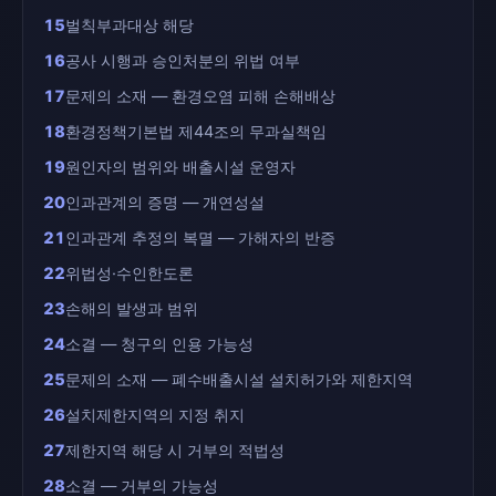
15
벌칙부과대상 해당
16
공사 시행과 승인처분의 위법 여부
17
문제의 소재 — 환경오염 피해 손해배상
18
환경정책기본법 제44조의 무과실책임
19
원인자의 범위와 배출시설 운영자
20
인과관계의 증명 — 개연성설
21
인과관계 추정의 복멸 — 가해자의 반증
22
위법성·수인한도론
23
손해의 발생과 범위
24
소결 — 청구의 인용 가능성
25
문제의 소재 — 폐수배출시설 설치허가와 제한지역
26
설치제한지역의 지정 취지
27
제한지역 해당 시 거부의 적법성
28
소결 — 거부의 가능성