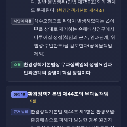
다. 일반 불법행위(민법 제750조)와의 관계
도 문제된다.
(환경정책기본법 제44조)
식수오염으로 위암이 발생하였다는 乙이
사안의 적용
甲을 상대로 제기하는 손해배상청구에서
다투어질 쟁점(책임의 근거, 인과관계, 위
법성·수인한도)을 검토한다(공작물책임
제외).
환경정책기본법상 무과실책임의 성립요건과
소결
인과관계의 증명이 핵심 쟁점이다.
환경정책기본법 제44조의 무과실책임
쟁점 18
5점
환경정책기본법 제44조 제1항은 환경오염·
근거 법리
환경훼손으로 피해가 발생한 경우 원인자