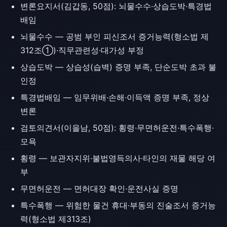
변론요지서(김갑동, 50점): 뇌물수수·상습도박·특경법
배임
뇌물수수 — 공범 부인 피신조서 증거능력(형소법 제
312조①)·직무관련성·대가성 부정
상습도박 — 상습성(습벽) 증명 부족, 단순도박 초과 불
인정
특경법배임 — 임무위배·손해·이득액 증명 부족, 정상
변론
검토의견서(이을남, 50점): 횡령·무면허운전·특수폭행·
모욕
횡령 — 보관자지위·불법영득의사·타인의 재물 해당 여
부
무면허운전 — 면허대장 확인·운전사실 증명
특수폭행 — 위험한 물건 휴대·부동의 진술조서 증거능
력(형소법 제313조)