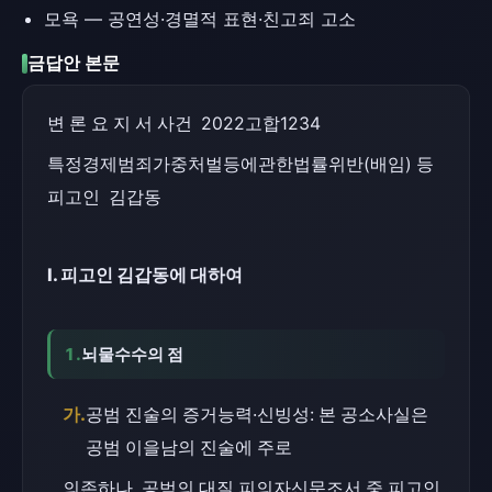
모욕 — 공연성·경멸적 표현·친고죄 고소
금답안 본문
변 론 요 지 서 사건  2022고합1234
특정경제범죄가중처벌등에관한법률위반(배임) 등 
피고인  김갑동
Ⅰ. 피고인 김갑동에 대하여
1.
뇌물수수의 점
가.
공범 진술의 증거능력·신빙성: 본 공소사실은 
공범 이을남의 진술에 주로
의존하나, 공범의 대질 피의자신문조서 중 피고인