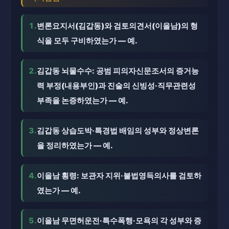
1.
변론요지서(김갑동)와 검토의견서(이을남)의 형
식을 모두 구비하였는가 — 예.
2.
김갑동 뇌물수수: 공범 피의자신문조서의 증거능
력 부정(내용부인)과 진술의 신빙성·직무관련성
부족을 논증하였는가 — 예.
3.
김갑동 상습도박·특경법 배임의 성부와 정상변론
을 정리하였는가 — 예.
4.
이을남 횡령: 보관자 지위·불법영득의사를 검토하
였는가 — 예.
5.
이을남 무면허운전·특수폭행·모욕의 각 성부와 증