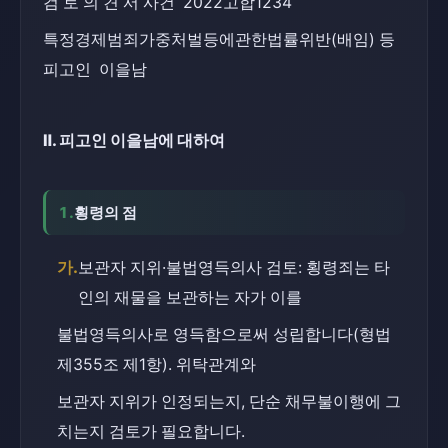
검 토 의 견 서 사건  2022고합1234
특정경제범죄가중처벌등에관한법률위반(배임) 등 
피고인  이을남
Ⅱ. 피고인 이을남에 대하여
1.
횡령의 점
가.
보관자 지위·불법영득의사 검토: 횡령죄는 타
인의 재물을 보관하는 자가 이를
불법영득의사로 영득함으로써 성립합니다(형법 
제355조 제1항). 위탁관계와
보관자 지위가 인정되는지, 단순 채무불이행에 그
치는지 검토가 필요합니다.