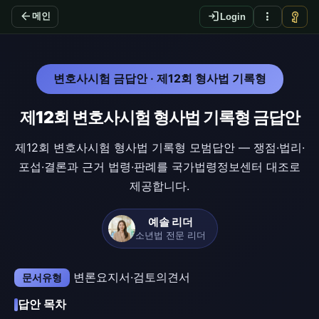
arrow_back
login
more_vert
vpn_key
메인
Login
변호사시험 금답안 · 제12회 형사법 기록형
제12회 변호사시험 형사법 기록형 금답안
제12회 변호사시험 형사법 기록형 모범답안 — 쟁점·법리·
포섭·결론과 근거 법령·판례를 국가법령정보센터 대조로
제공합니다.
예솔 리더
소년법 전문 리더
변론요지서·검토의견서
문서유형
답안 목차