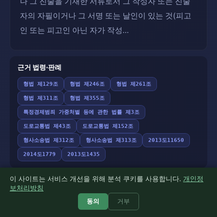
나 그 진술을 기재한 서류로서 그 작성자 또는 진술
자의 자필이거나 그 서명 또는 날인이 있는 것(피고
인 또는 피고인 아닌 자가 작성…
근거 법령·판례
형법 제129조
형법 제246조
형법 제261조
형법 제311조
형법 제355조
특정경제범죄 가중처벌 등에 관한 법률 제3조
도로교통법 제43조
도로교통법 제152조
형사소송법 제312조
형사소송법 제313조
2013도11650
2014도1779
2013도1435
이 사이트는 서비스 개선을 위해 분석 쿠키를 사용합니다.
개인정
보처리방침
공식 문제·정답은
법무부 변호사시험 게시자료
를, 근거 법령·
동의
거부
판례는
국가법령정보센터(law.go.kr)
대조(fail-closed)로
검증했습니다. 인용 판례·법령 링크는 모두 국가법령정보센