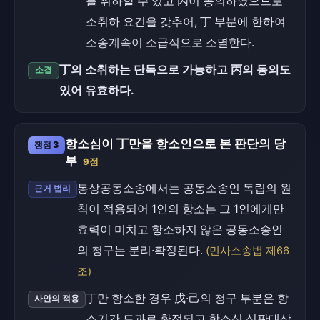
를 취하할 수 있고 丙이 동의하였으므로
소취하 요건을 갖추어, 丁 부분에 한하여
소송계속이 소급적으로 소멸한다.
丁의 소취하는 단독으로 가능하고 丙의 동의도
소결
있어 유효하다.
항소심이 丁만을 항소인으로 본 판단의 당
쟁점 3
부
9점
통상공동소송에서는 공동소송인 독립의 원
근거 법리
칙이 적용되어 1인의 항소는 그 1인에게만
효력이 미치고 항소하지 않은 공동소송인
의 청구는 분리·확정된다.
(민사소송법 제66
조)
丁만 항소한 경우 戊·己의 청구 부분은 항
사안의 적용
소기간 도과로 확정되고 항소심 심판대상