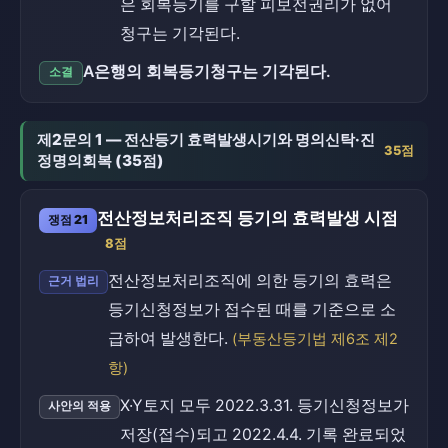
은 회복등기를 구할 피보전권리가 없어
청구는 기각된다.
A은행의 회복등기청구는 기각된다.
소결
제2문의 1 — 전산등기 효력발생시기와 명의신탁·진
35점
정명의회복 (35점)
전산정보처리조직 등기의 효력발생 시점
쟁점 21
8점
전산정보처리조직에 의한 등기의 효력은
근거 법리
등기신청정보가 접수된 때를 기준으로 소
급하여 발생한다.
(부동산등기법 제6조 제2
항)
X·Y토지 모두 2022.3.31. 등기신청정보가
사안의 적용
저장(접수)되고 2022.4.4. 기록 완료되었