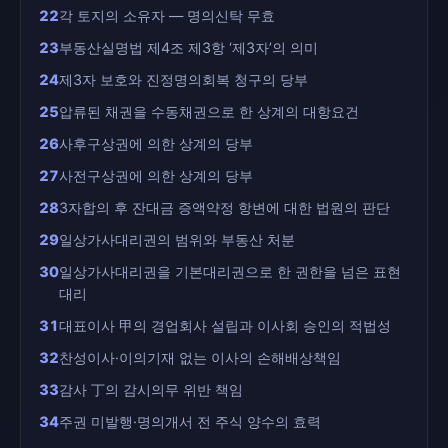
22
각 토지의 소유자 — 명의신탁 무효
23
부동산실명법 제4조 제3항 ‘제3자’의 의미
24
제3자 보호와 진정명의회복 청구의 당부
25
압류된 채권을 수동채권으로 한 상계의 대항요건
26
사후구상권에 의한 상계의 당부
27
사전구상권에 의한 상계의 당부
28
3자합의 후 잔대금 증액약정 항변에 대한 법원의 판단
29
일상가사대리권의 범위와 부동산 처분
30
일상가사대리권을 기본대리권으로 한 권한을 넘은 표현
대리
31
대표이사 甲의 경업회사 설립과 이사회 승인의 적법성
32
찬성이사·이의기재 없는 이사의 손해배상책임
33
감사 丁의 감시의무 위반 책임
34
주권 미발행·명의개서 전 주식 양수의 효력