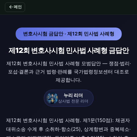
arrow_back
메인
변호사시험 금답안 · 제12회 민사법 사례형
제12회 변호사시험 민사법 사례형 금답안
제12회 변호사시험 민사법 사례형 모범답안 — 쟁점·법리·
포섭·결론과 근거 법령·판례를 국가법령정보센터 대조로
제공합니다.
누리 리더
상사법 전문 리더
제12회 변호사시험 민사법 사례형. 제1문(150점): 채권자
대위소송 수계 후 소취하·항소(25), 상계항변과 중복제소·