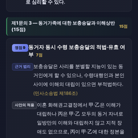
로 심리할 수 있다.
제1문의 3 — 동거가족에 대한 보충송달과 이해상반
15점
(15점)
동거자 동시 수령 보충송달의 적법·유효 여
쟁점 9
부
7점
보충송달은 사리를 분별할 지능이 있는 동
근거 법리
거인에게 할 수 있으나, 수령대행인과 본인
사이에 이해의 대립이 있으면 부적법하다.
(민사소송법 제186조)
이혼 화해권고결정에서 甲·乙은 이해가
사안의 적용
대립하나 丙은 甲·乙 모두의 동거 자녀로
일방만의 이해와 대립하지 않고 지적 장
애도 없으므로, 丙이 甲·乙에 대한 정본을