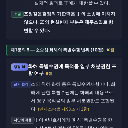
실체적 효과로 丁에게 대항할 수 있다.
조정갈음결정의 기판력은 丁의 소송에 미치지
소결
않으나, 乙의 현실변제 부분은 채무소멸로 항
변할 수 있다.
제1문의 5 — 소송상 화해의 특별수권 범위 (10점)
10점
화해 특별수권에 목적물 일부 처분권한 포
쟁점 14
함 여부
5점
소의 취하·화해 등은 특별수권사항이나, 화
근거 법리
해에 관한 특별수권에는 화해의 내용으로
서 청구 목적물의 일부 처분권한도 포함된
다.
(민사소송법 제90조 제2항)
甲이 A변호사에게 ‘화해’ 특별수권을 한
사안의 적용