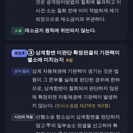
것은 공격방어방법의 철회에 불과하고 이
사건 소는 철회 전에 이미 적법하게 제기
되었으므로 재소금지와 무관하다.
재소금지 원칙에 위반되지 않는다.
소결
③ 상계항변 미판단 확정판결의 기판력이
쟁점 6
별소에 미치는지
6점
상계 자동채권에 기판력이 생기는 것은 법
근거 법리
원이 그 존부를 실제로 판단한 경우에 한하
므로, 상계항변이 철회되어 판단하지 않은
채 확정되면 자동채권에 기판력이 발생하
지 않는다.
(민사소송법 제216조 제2항)
선행소송 항소심이 상계항변을 판단하지
사안의 적용
않고 甲의 일부승소 판결을 선고하여 확