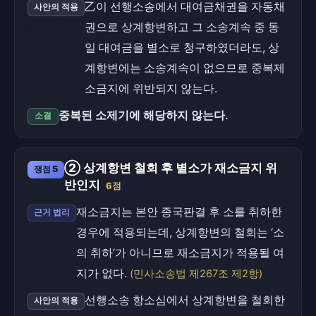
乙이 선행소송에서 대여금채권을 자동채
사안의 적용
권으로 상계항변하고 그 소송계속 중 동
일 대여금을 별소로 청구하였더라도, 상
계항변에는 소송계속이 없으므로 중복제
소금지에 위반되지 않는다.
중복된 소제기에 해당하지 않는다.
소결
② 상계항변 철회 후 별소가 재소금지 위
쟁점 5
반인지
6점
재소금지는 본안 종국판결 후 소를 취하한
근거 법리
경우에 적용되는데, 상계항변의 철회는 ‘소
의 취하’가 아니므로 재소금지가 적용될 여
지가 없다.
(민사소송법 제267조 제2항)
선행소송 항소심에서 상계항변을 철회한
사안의 적용