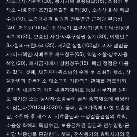
재소금지·기판력(30), 동거가족 보충송달(15), 소취하 후
재소 시효중단·조정갈음결정 효력(30), 소송상 화해 특별
수권(10), 보증금채권 질권과 전부명령·근저당 부종성
(40). 제2문(100점): 전산등기 효력시기·명의신탁·진정명
의회복(35), 보증인 사전·사후구상권 상계(30), 이행인수
3자합의·표현대리(35). 제3문 상법(100점): 이사 겸업금
지·이사책임·지배주주 매도청구(65), 익명조합·상호사용
책임(20), 배서금지배서 상환청구(15). 핵심 쟁점은 다음
과 같다. 첫째, 채권자대위소송의 수계 후 소취하·항소, 상
계항변과 중복제소·재소금지·기판력의 관계를 검토하되,
별개의 채권자가 각자 채권자대위로 동일 채무자를 상대
로 제기한 소는 당사자·소송물이 달라 중복제소에 해당하
지 않는다(2013다30301). 둘째, 동거가족에 대한 보충송
달, 소취하 후 재소 시 시효중단과 조정갈음결정의 효력,
소송상 화해의 특별수권, 보증금채권 질권과 전부명령·근
저당 부종성을 판단한다. 셋째, 전산등기의 효력시기와 명