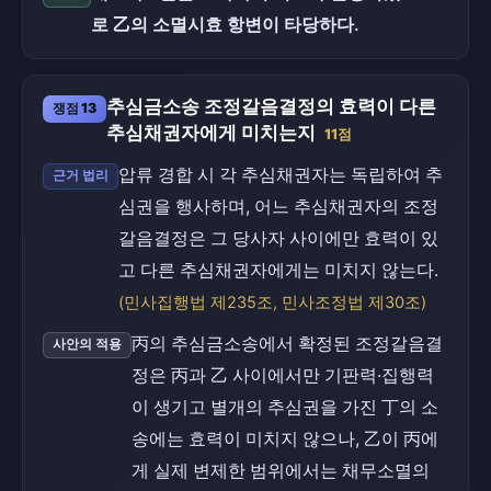
로 乙의 소멸시효 항변이 타당하다.
추심금소송 조정갈음결정의 효력이 다른
쟁점 13
추심채권자에게 미치는지
11점
압류 경합 시 각 추심채권자는 독립하여 추
근거 법리
심권을 행사하며, 어느 추심채권자의 조정
갈음결정은 그 당사자 사이에만 효력이 있
고 다른 추심채권자에게는 미치지 않는다.
(민사집행법 제235조, 민사조정법 제30조)
丙의 추심금소송에서 확정된 조정갈음결
사안의 적용
정은 丙과 乙 사이에서만 기판력·집행력
이 생기고 별개의 추심권을 가진 丁의 소
송에는 효력이 미치지 않으나, 乙이 丙에
게 실제 변제한 범위에서는 채무소멸의