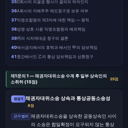
35
D회사의 의결권 행사가 결의의 하자인지
36
A회사의 지배주주 매도청구권 보유 여부
37
익명조합원의 제3자에 대한 책임 — 원칙
38
성명·상호 사용 익명조합원의 예외책임
39
丙의 식자재대금 청구의 결론
40
배서금지배서의 효력과 배서인 甲의 담보책임
41
중간배서인 乙의 통상 담보책임과 상환청구
제1문의 1 — 채권자대위소송 수계 후 일부 상속인의
25점
소취하 (15점)
채권자대위소송 상속과 통상공동소송성
쟁점 1
8점
채권자대위소송을 상속한 공동상속인 사이
근거 법리
의 소송은 합일확정이 요구되지 않는 통상