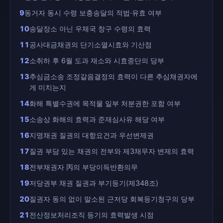
9
동거자 동시 수령 보충송달의 적법·유효 여부
10
송달장소 아닌 우체국 창구 수령의 효력
11
공사대금채권의 단기소멸시효와 기산점
12
소취하 후 6월 도과 재소와 시효중단의 당부
13
추심금소송 조정갈음결정의 효력이 다른 추심채권자에
게 미치는지
14
화해 특별수권에 목적물 일부 처분권한 포함 여부
15
소송상 화해의 효력과 준재심사유 해당 여부
16
지명채권 질권의 대항요건과 우선변제권
17
질권 부담 있는 채권의 전부와 제3채무자 변제의 효력
18
전부채권자 丙의 부당이득반환의무
19
저당권부 채권 질권과 부기등기(제348조)
20
질권자 동의 없이 말소된 근저당 회복등기청구의 당부
21
전산정보처리조직 등기의 효력발생 시점