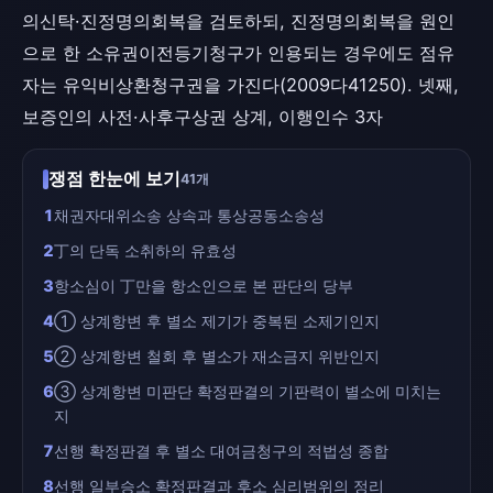
의신탁·진정명의회복을 검토하되, 진정명의회복을 원인
으로 한 소유권이전등기청구가 인용되는 경우에도 점유
자는 유익비상환청구권을 가진다(2009다41250). 넷째,
보증인의 사전·사후구상권 상계, 이행인수 3자
쟁점 한눈에 보기
41개
1
채권자대위소송 상속과 통상공동소송성
2
丁의 단독 소취하의 유효성
3
항소심이 丁만을 항소인으로 본 판단의 당부
4
① 상계항변 후 별소 제기가 중복된 소제기인지
5
② 상계항변 철회 후 별소가 재소금지 위반인지
6
③ 상계항변 미판단 확정판결의 기판력이 별소에 미치는
지
7
선행 확정판결 후 별소 대여금청구의 적법성 종합
8
선행 일부승소 확정판결과 후소 심리범위의 정리