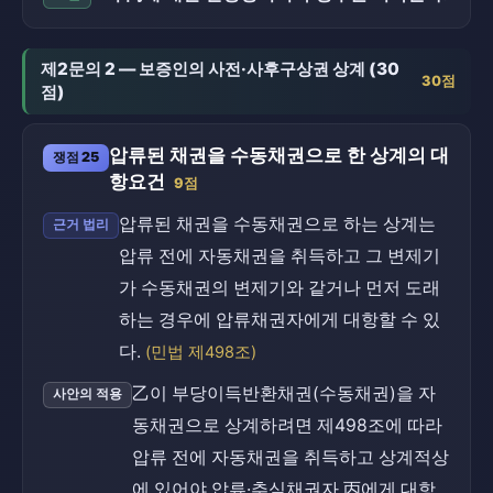
제2문의 2 — 보증인의 사전·사후구상권 상계 (30
30점
점)
압류된 채권을 수동채권으로 한 상계의 대
쟁점 25
항요건
9점
압류된 채권을 수동채권으로 하는 상계는
근거 법리
압류 전에 자동채권을 취득하고 그 변제기
가 수동채권의 변제기와 같거나 먼저 도래
하는 경우에 압류채권자에게 대항할 수 있
다.
(민법 제498조)
乙이 부당이득반환채권(수동채권)을 자
사안의 적용
동채권으로 상계하려면 제498조에 따라
압류 전에 자동채권을 취득하고 상계적상
에 있어야 압류·추심채권자 丙에게 대항