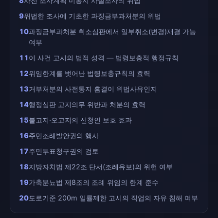
8
사전 조사계획 미통지 사실조사의 위법
9
위법한 조사에 기초한 과징금부과처분의 위법
10
과징금부과처분 취소심판에서 일부취소(변경)재결 가능
여부
11
이 사건 고시의 법적 성격 — 법령보충적 행정규칙
12
위임한계를 벗어난 법령보충규칙의 효력
13
거부처분의 사전통지 흠결이 위법사유인지
14
행정심판 고지의무 위반과 처분의 효력
15
불고지·오고지의 신청인 보호 효과
16
주민조례발안권의 행사
17
주민투표청구권의 검토
18
지방자치법 제22조 단서(조례유보)의 위헌 여부
19
가축분뇨법 제8조의 조례 위임의 한계 준수
20
도로기준 200m 일률제한 고시의 직업의 자유 침해 여부