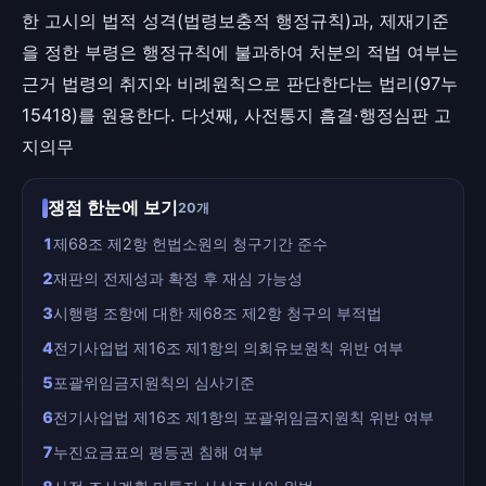
한 고시의 법적 성격(법령보충적 행정규칙)과, 제재기준
을 정한 부령은 행정규칙에 불과하여 처분의 적법 여부는
근거 법령의 취지와 비례원칙으로 판단한다는 법리(97누
15418)를 원용한다. 다섯째, 사전통지 흠결·행정심판 고
지의무
쟁점 한눈에 보기
20개
1
제68조 제2항 헌법소원의 청구기간 준수
2
재판의 전제성과 확정 후 재심 가능성
3
시행령 조항에 대한 제68조 제2항 청구의 부적법
4
전기사업법 제16조 제1항의 의회유보원칙 위반 여부
5
포괄위임금지원칙의 심사기준
6
전기사업법 제16조 제1항의 포괄위임금지원칙 위반 여부
7
누진요금표의 평등권 침해 여부