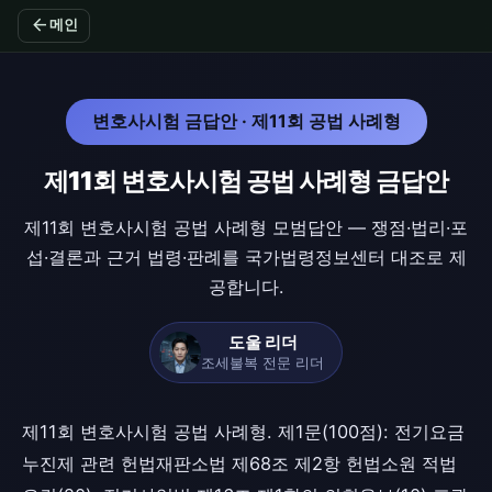
arrow_back
메인
변호사시험 금답안 · 제11회 공법 사례형
제11회 변호사시험 공법 사례형 금답안
제11회 변호사시험 공법 사례형 모범답안 — 쟁점·법리·포
섭·결론과 근거 법령·판례를 국가법령정보센터 대조로 제
공합니다.
도울 리더
조세불복 전문 리더
제11회 변호사시험 공법 사례형. 제1문(100점): 전기요금
누진제 관련 헌법재판소법 제68조 제2항 헌법소원 적법