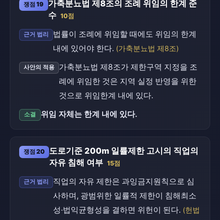
가축분뇨법 제8조의 조례 위임의 한계 준
쟁점 19
수
10점
법률이 조례에 위임할 때에도 위임의 한계
근거 법리
내에 있어야 한다.
(가축분뇨법 제8조)
가축분뇨법 제8조가 제한구역 지정을 조
사안의 적용
례에 위임한 것은 지역 실정 반영을 위한
것으로 위임한계 내에 있다.
위임 자체는 한계 내에 있다.
소결
도로기준 200m 일률제한 고시의 직업의
쟁점 20
자유 침해 여부
15점
직업의 자유 제한은 과잉금지원칙으로 심
근거 법리
사하며, 광범위한 일률적 제한이 침해최소
성·법익균형성을 결하면 위헌이 된다.
(헌법