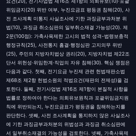
요건(20), 전기사업법 제16조 제1항의 의회유보(10)·포괄
위임금지(20) 위반 여부, 누진요금표 평등권 침해(20), 사
전 조사계획 미통지 사실조사에 기한 과징금부과처분 위
법(10), 과징금 취소심판의 일부취소재결 가능성(20). 제
2문(100점): 가축사육제한 고시의 법적 성격-법령보충적
행정규칙(25), 사전통지 흠결·행정심판 고지의무 위반
(25), 주민의 지방자치법상 권리(20), 지방자치법 제22조
단서 위헌성·위임한계·직업의 자유 침해(30). 핵심 쟁점은
다음과 같다. 첫째, 전기요금 누진제 관련 헌법재판소법
제68조 제2항 헌법소원의 적법요건(재판의 전제성)을 검
토한다. 둘째, 전기사업법 제16조 제1항이 본질적 사항을
법률로 정하여야 한다는 의회유보원칙과 포괄위임금지원
칙에 위반되는지, 누진요금표가 평등권을 침해하는지를
판단한다. 셋째, 사전 조사계획을 통지하지 않은 사실조사
에 기한 과징금부과처분의 위법성과 과징금 취소심판에
서 일부취소재결의 가능성을 검토한다. 넷째, 가축사육제