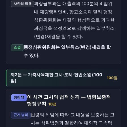
과징금부과는 매출액의 100분의 4 범위
사안의 적용
내 재량행위인바, 항고소송과 달리 행정
심판위원회는 재결의 형성력으로 과다한
과징금을 적정액으로 감액하는 일부취소
(변경)재결을 할 수 있다.
행정심판위원회는 일부취소(변경)재결을 할
소결
수 있다.
제2문 — 가축사육제한 고시·조례·헌법소원 (100
100점
점)
이 사건 고시의 법적 성격 — 법령보충적
쟁점 11
행정규칙
10점
법령의 위임에 따라 그 내용을 보충하는 고
근거 법리
시는 상위법령과 결합하여 대외적 구속력