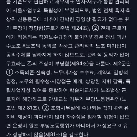
를 기준으로 판단하고 재무제표·인사·재무가 통합 관리되
어 서울사업부의 독립성이 부정되므로, 법인 전체 흑자·최
상위 신용등급에 비추어 긴박한 경영상 필요가 없다는 甲
의 주장이 정당함(근로기준법 제24조), ② 전체 근로자
에게 적용되는 직원보수규정의 불이익변경은 전체 과반
수노조 A노조의 동의로 족하고 관리직의 노조 미가입이
동의주체를 달라지게 하지 않으므로, 관리직 동의가 없어
무효라는 乙의 주장이 부당함(제94조)을 다룬다. 제2문은
① 소득의존·전속성, 노무대가성 수수료, 계약의 일방적
결정, 노무의 필수성·시장접근 매개, 상당한 지휘·감독, 독
립사업자성 결여를 종합하여 학습지교사가 노조법상 근
로자에 해당하므로 단체교섭 거부가 부당노동행위임(노
조법 제2·81조), ② 조합사무실에 수반되는 집기·관리유
지비 제공이 과다하지 않아 자주성을 침해할 위험이 없으
면 운영비 원조 부당노동행위가 아니어서 개정요구 이유
가 정당하지 않음(제81조)을 검토한다.