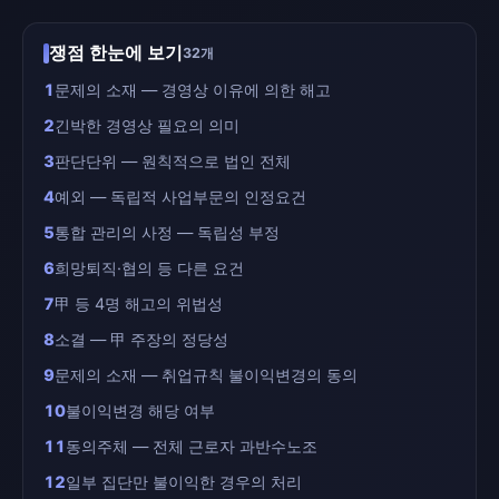
쟁점 한눈에 보기
32개
1
문제의 소재 — 경영상 이유에 의한 해고
2
긴박한 경영상 필요의 의미
3
판단단위 — 원칙적으로 법인 전체
4
예외 — 독립적 사업부문의 인정요건
5
통합 관리의 사정 — 독립성 부정
6
희망퇴직·협의 등 다른 요건
7
甲 등 4명 해고의 위법성
8
소결 — 甲 주장의 정당성
9
문제의 소재 — 취업규칙 불이익변경의 동의
10
불이익변경 해당 여부
11
동의주체 — 전체 근로자 과반수노조
12
일부 집단만 불이익한 경우의 처리