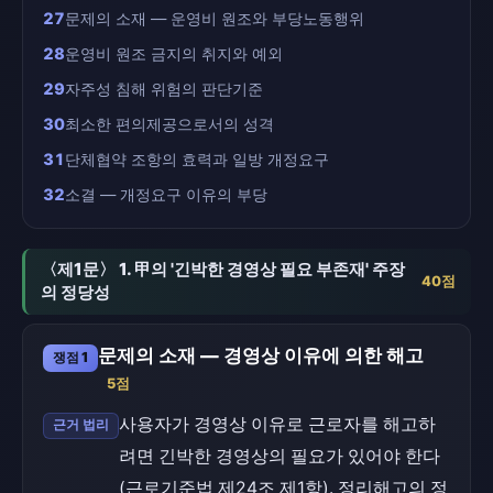
27
문제의 소재 — 운영비 원조와 부당노동행위
28
운영비 원조 금지의 취지와 예외
29
자주성 침해 위험의 판단기준
30
최소한 편의제공으로서의 성격
31
단체협약 조항의 효력과 일방 개정요구
32
소결 — 개정요구 이유의 부당
〈제1문〉 1. 甲의 '긴박한 경영상 필요 부존재' 주장
40점
의 정당성
문제의 소재 — 경영상 이유에 의한 해고
쟁점 1
5점
사용자가 경영상 이유로 근로자를 해고하
근거 법리
려면 긴박한 경영상의 필요가 있어야 한다
(근로기준법 제24조 제1항). 정리해고의 정