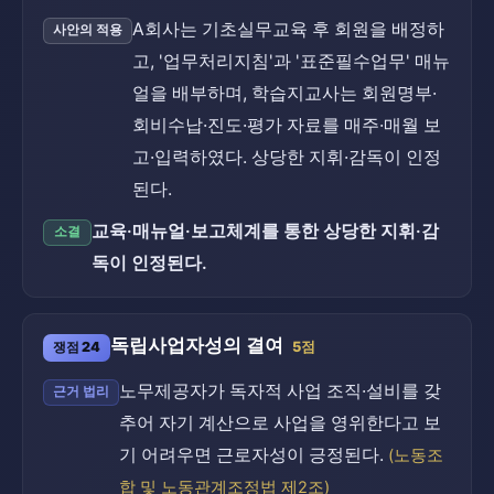
A회사는 기초실무교육 후 회원을 배정하
사안의 적용
고, '업무처리지침'과 '표준필수업무' 매뉴
얼을 배부하며, 학습지교사는 회원명부·
회비수납·진도·평가 자료를 매주·매월 보
고·입력하였다. 상당한 지휘·감독이 인정
된다.
교육·매뉴얼·보고체계를 통한 상당한 지휘·감
소결
독이 인정된다.
독립사업자성의 결여
쟁점 24
5점
노무제공자가 독자적 사업 조직·설비를 갖
근거 법리
추어 자기 계산으로 사업을 영위한다고 보
기 어려우면 근로자성이 긍정된다.
(노동조
합 및 노동관계조정법 제2조)