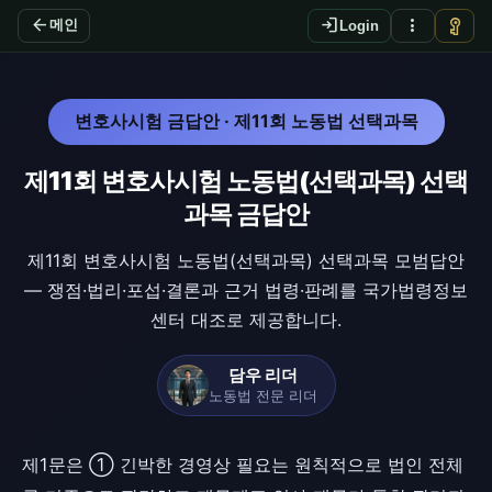
arrow_back
login
more_vert
vpn_key
메인
Login
변호사시험 금답안 · 제11회 노동법 선택과목
제11회 변호사시험 노동법(선택과목) 선택
과목 금답안
제11회 변호사시험 노동법(선택과목) 선택과목 모범답안
— 쟁점·법리·포섭·결론과 근거 법령·판례를 국가법령정보
센터 대조로 제공합니다.
담우 리더
노동법 전문 리더
제1문은 ① 긴박한 경영상 필요는 원칙적으로 법인 전체