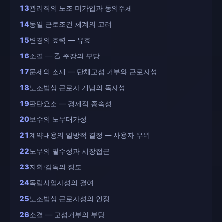
13
관리직의 노조 미가입과 동의주체
14
동일 근로조건 체계의 고려
15
변경의 효력 — 유효
16
소결 — 乙 주장의 부당
17
문제의 소재 — 단체교섭 거부와 근로자성
18
노조법상 근로자 개념의 독자성
19
판단요소 — 경제적 종속성
20
보수의 노무대가성
21
계약내용의 일방적 결정 — 사용자 우위
22
노무의 필수성과 시장접근
23
지휘·감독의 정도
24
독립사업자성의 결여
25
노조법상 근로자성의 인정
26
소결 — 교섭거부의 부당