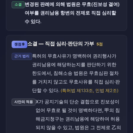
변경된 판례에 의해 법원은 무효(진보성 결여)
소결
여부를 권리남용 항변의 전제로 직접 심리할
수 있다.
소결 — 직접 심리·판단의 가부
쟁점 9
5점
특허의 무효사유가 명백하여 권리행사가
근거 법리
권리남용에 해당하는지를 판단하기 위한
한도에서, 침해소송 법원은 무효심판 절차
를 거치지 않고도 무효사유를 직접 심리·판
단할 수 있다.
(특허법 제133조, 민법 제2조)
X가 공지기술의 단순 결합으로 진보성이
사안의 적용
없어 무효로 될 것이 명백하다면, 甲의 침
해금지청구는 권리남용에 해당하여 허용
되지 않을 수 있고, 법원은 그 전제로 乙의