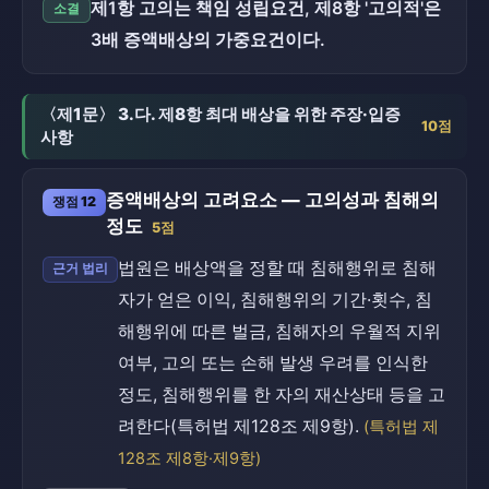
제1항 고의는 책임 성립요건, 제8항 '고의적'은
소결
3배 증액배상의 가중요건이다.
〈제1문〉 3.다. 제8항 최대 배상을 위한 주장·입증
10점
사항
증액배상의 고려요소 — 고의성과 침해의
쟁점 12
정도
5점
법원은 배상액을 정할 때 침해행위로 침해
근거 법리
자가 얻은 이익, 침해행위의 기간·횟수, 침
해행위에 따른 벌금, 침해자의 우월적 지위
여부, 고의 또는 손해 발생 우려를 인식한
정도, 침해행위를 한 자의 재산상태 등을 고
려한다(특허법 제128조 제9항).
(특허법 제
128조 제8항·제9항)