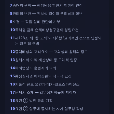
7
종래의 원칙 — 권리남용 항변의 제한적 인정
8
판례의 변천 — 진보성 결여와 권리남용 항변
9
소결 — 직접 심리·판단의 가부
10
특허권 침해 손해배상청구권의 성립요건
11
제128조 제1항 '고의'와 제8항 '고의적인 것으로 인정되
는 경우'의 구별
12
증액배상의 고려요소 — 고의성과 침해의 정도
13
침해자의 이익·재산상태 등 구체적 입증
14
특허법상 이용관계의 의의
15
통상실시권 허락심판의 적극적 요건
16
기술적 진보 요건과 대가·크로스라이선스
17
문제의 소재 — 업무상저작물의 저작자
18
요건 ① 법인 등의 기획
19
요건 ② 업무에 종사하는 자가 업무상 작성