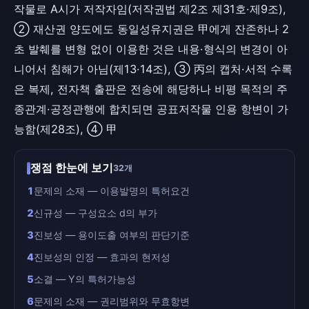
작물로 A시가 저작자임(저작권법 제2조 제31호·제9조),
② 재산권 양도에도 동일성유지권은 甲에게 잔존하나 2
초 발췌를 변형 없이 이용한 것은 내용·형식의 변경이 아
니어서 침해가 아님(제13·14조), ③ 丙의 캡처·서적 수록
은 복제, 전자책 출판은 전송에 해당하나 비평 목적의 주
종관계·공정관행에 합치되면 공표저작물 인용 항변이 가
능함(제28조), ④ 甲
쟁점 한눈에 보기
32개
1
문제의 소재 — 이용발명의 특허요건
2
신규성 — 구성요소 d의 부가
3
진보성 — 용이도출 여부의 판단기준
4
진보성의 인정 — 효과의 현저성
5
소결 — Y의 특허가능성
6
문제의 소재 — 권리범위와 무효항변