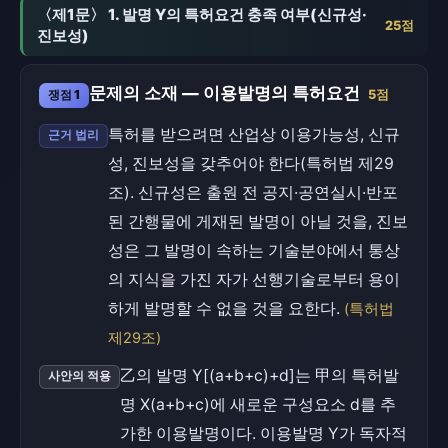
〈제1문〉 1. 발명 Y의 특허요건 충족 여부(신규성·
25점
진보성)
문제의 소재 — 이용발명의 특허요건
쟁점 1
5점
특허를 받으려면 산업상 이용가능성, 신규
근거 법리
성, 진보성을 갖추어야 한다(특허법 제29
조). 신규성은 출원 전 공지·공연실시·반포
된 간행물에 게재된 발명이 아닐 것을, 진보
성은 그 발명이 속하는 기술분야에서 통상
의 지식을 가진 자가 선행기술로부터 용이
하게 발명할 수 없을 것을 요한다.
(특허법
제29조)
乙의 발명 Y[(a+b+c)+d]는 甲의 특허발
사안의 적용
명 X(a+b+c)에 새로운 구성요소 d를 추
가한 이용발명이다. 이용발명 Y가 독자적