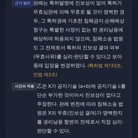
판례는 특허발명에 진보성이 없어 특허가
근거 법리
무효심판에 의해 무효로 될 것이 명백한 경
우, 그 특허권에 기초한 침해금지·손해배상
청구는 특별한 사정이 없는 한 권리남용에
해당하여 허용되지 않으며, 침해소송 법원
도 그 전제로서 특허의 진보성 결여 여부
(무효사유)를 심리·판단할 수 있다고 보아
종래 입장을 변경하였다.
(특허법 제133조,
민법 제2조)
乙은 X가 공지기술 (a+b)에 공지기술 c를
사안의 적용
단순 부가한 것이어서 진보성이 없다고
주장한다. 판례 변천에 따라 침해소송 법
원은 X의 무효(진보성 결여)가 명백한지
를 권리남용 항변의 전제로서 직접 심리·
판단할 수 있다.