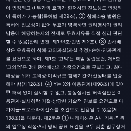
이 인정되고 d 부가의 효과가 현저하면 진보성도 인정되
어 특허가 가능함(특허법 제29조), ② 침해소송 법원은
특허에 진보성이 없어 무효가 명백하면 권리행사가 권리
남용에 해당하는지의 전제로 무효사유를 직접 심리·판단
할 수 있음(판례 변천, 제133조·민법 제2조), ③ 손해배
상은 유효특허·침해·고의과실(과실 추정)·손해·인과관계
를 요건으로 하며, 제1항 '고의'는 책임 성립요건, 제8항
'고의적'은 3배 증액배상의 가중요건으로 구별되고, 최대
배상을 위해 고의성·이익규모·침해기간·재산상태를 입증
해야 함(제128조), ④ Y는 X와 이용관계(제98조)에 있어
甲 허락 없이 실시할 수 없고, 통상실시권 허락심판은 이
용관계·실시허락 거절·상당한 기술적 진보를 요건으로 대
가지급·크로스라이선스를 조건으로 인용될 수 있음(제
138조)을 다룬다. 제2문은 ① 내레이션은 A시 기획·직원
의 업무상 작성·A시 명의 공표 요건을 모두 갖춘 업무상저