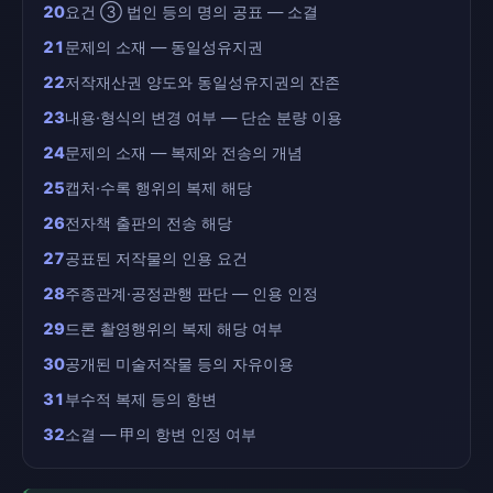
20
요건 ③ 법인 등의 명의 공표 — 소결
21
문제의 소재 — 동일성유지권
22
저작재산권 양도와 동일성유지권의 잔존
23
내용·형식의 변경 여부 — 단순 분량 이용
24
문제의 소재 — 복제와 전송의 개념
25
캡처·수록 행위의 복제 해당
26
전자책 출판의 전송 해당
27
공표된 저작물의 인용 요건
28
주종관계·공정관행 판단 — 인용 인정
29
드론 촬영행위의 복제 해당 여부
30
공개된 미술저작물 등의 자유이용
31
부수적 복제 등의 항변
32
소결 — 甲의 항변 인정 여부