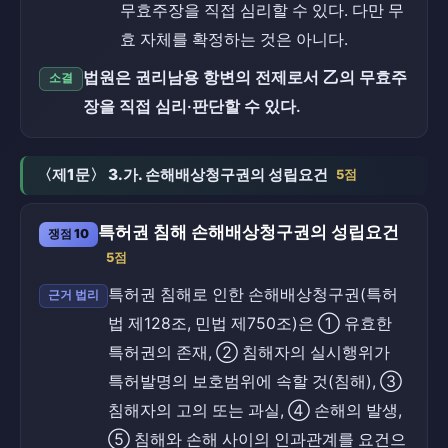
무효주장을 직접 심리할 수 있다. 다만 무
효 자체를 확정하는 것은 아니다.
법원은 권리남용 항변의 전제로서 乙의 무효주
소결
장을 직접 심리·판단할 수 있다.
〈제1문〉 3.가. 손해배상청구권의 성립요건
5점
특허권 침해 손해배상청구권의 성립요건
쟁점 10
5점
특허권 침해로 인한 손해배상청구권(특허
근거 법리
법 제128조, 민법 제750조)은 ① 유효한
특허권의 존재, ② 침해자의 실시행위가
특허발명의 보호범위에 속할 것(침해), ③
침해자의 고의 또는 과실, ④ 손해의 발생,
⑤ 침해와 손해 사이의 인과관계를 요건으