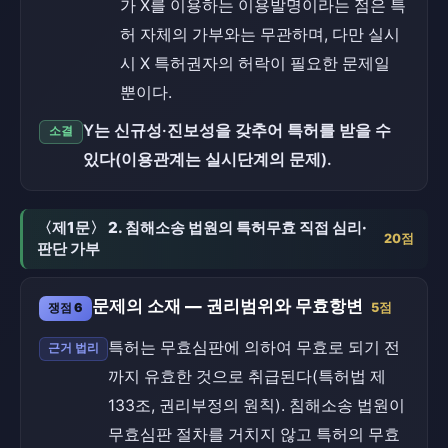
가 X를 이용하는 이용발명이라는 점은 특
허 자체의 가부와는 무관하며, 다만 실시
시 X 특허권자의 허락이 필요한 문제일
뿐이다.
Y는 신규성·진보성을 갖추어 특허를 받을 수
소결
있다(이용관계는 실시단계의 문제).
〈제1문〉 2. 침해소송 법원의 특허무효 직접 심리·
20점
판단 가부
문제의 소재 — 권리범위와 무효항변
쟁점 6
5점
특허는 무효심판에 의하여 무효로 되기 전
근거 법리
까지 유효한 것으로 취급된다(특허법 제
133조, 권리부정의 원칙). 침해소송 법원이
무효심판 절차를 거치지 않고 특허의 무효