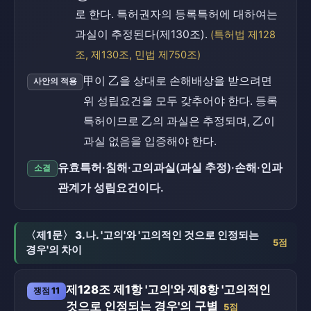
로 한다. 특허권자의 등록특허에 대하여는
과실이 추정된다(제130조).
(특허법 제128
조, 제130조, 민법 제750조)
甲이 乙을 상대로 손해배상을 받으려면
사안의 적용
위 성립요건을 모두 갖추어야 한다. 등록
특허이므로 乙의 과실은 추정되며, 乙이
과실 없음을 입증해야 한다.
유효특허·침해·고의과실(과실 추정)·손해·인과
소결
관계가 성립요건이다.
〈제1문〉 3.나. '고의'와 '고의적인 것으로 인정되는
5점
경우'의 차이
제128조 제1항 '고의'와 제8항 '고의적인
쟁점 11
것으로 인정되는 경우'의 구별
5점