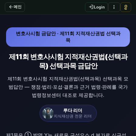
arrow_back
login
more_vert
vpn_key
메인
Login
변호사시험 금답안 · 제11회 지적재산권법 선택과
목
제11회 변호사시험 지적재산권법(선택과
목) 선택과목 금답안
제11회 변호사시험 지적재산권법(선택과목) 선택과목 모
범답안 — 쟁점·법리·포섭·결론과 근거 법령·판례를 국가
법령정보센터 대조로 제공합니다.
루다 리더
지식재산권 전문 리더
제1문은 ① 발명 Y는 새로운 구성요소 d 부가로 신규성