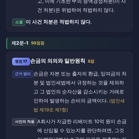
고, 이에 기초한 甲의 증액경정처분(이 사
건 처분)은 위법하여 적법하지 않다.
이 사건 처분은 적법하지 않다.
소결
제2문-1
50점점
손금의 의의와 일반원칙
쟁점 17
5점
손금은 자본 또는 출자의 환급, 잉여금의 처
근거 법리
분 및 법인세법에서 규정하는 것을 제외하
고 그 법인의 순자산을 감소시키는 거래로
인하여 발생하는 손비의 금액이다.
(법인세
법 제19조 제1항)
A회사가 지급한 리베이트 10억 원이 손금
사안의 적용
에 산입될 수 있는지를 판단하려면, 그것