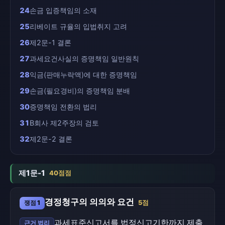
24
손금 입증책임의 소재
25
리베이트 규율의 입법취지 고려
26
제2문-1 결론
27
과세요건사실의 증명책임 일반원칙
28
익금(판매누락액)에 대한 증명책임
29
손금(필요경비)의 증명책임 분배
30
증명책임 전환의 법리
31
B회사 제2주장의 검토
32
제2문-2 결론
제1문-1
40점점
경정청구의 의의와 요건
쟁점 1
5점
과세표준신고서를 법정신고기한까지 제출
근거 법리