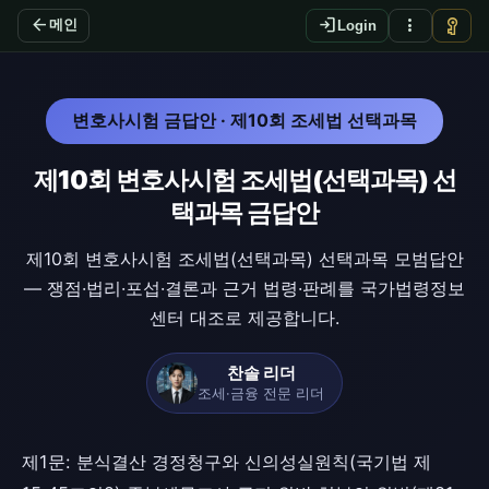
arrow_back
login
more_vert
vpn_key
메인
Login
변호사시험 금답안 · 제10회 조세법 선택과목
제10회 변호사시험 조세법(선택과목) 선
택과목 금답안
제10회 변호사시험 조세법(선택과목) 선택과목 모범답안
— 쟁점·법리·포섭·결론과 근거 법령·판례를 국가법령정보
센터 대조로 제공합니다.
찬솔 리더
조세·금융 전문 리더
제1문: 분식결산 경정청구와 신의성실원칙(국기법 제