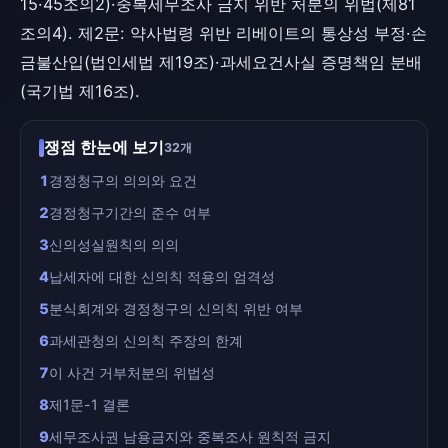
15·45조의2)·중복세무조사 금지 위반 처분의 위법(제81
조의4). 제2문: 약사법령 위반 리베이트의 통상성 부정·손
금불산입(법인세법 제19조)·과세요건사실 증명책임 분배
(국기법 제16조).
쟁점 한눈에 보기
32개
1
경정청구의 의의와 요건
2
경정청구기간의 준수 여부
3
신의성실원칙의 의의
4
납세자에 대한 신의칙 적용의 엄격성
5
분식회계와 경정청구의 신의칙 위반 여부
6
과세관청의 신의칙 주장의 한계
7
이 사건 거부처분의 위법성
8
제1문-1 결론
9
세무조사권 남용금지와 중복조사 원칙적 금지