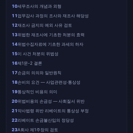
10
세무조사의 개념과 외형
11
업무감사 과정의 조사와 재조사 해당성
12
재조사 금지의 예외 사유 검토
13
위법한 재조사에 기초한 처분의 효력
14
위법수집자료에 기초한 과세의 하자
15
이 사건 처분의 위법성
16
제1문-2 결론
17
손금의 의의와 일반원칙
18
손비의 요건 — 사업관련성·통상성
19
통상적인 비용의 의미
20
위법비용의 손금성 — 사회질서 위반
21
약사법령 위반 리베이트의 통상성 부정
22
리베이트 손금불산입의 정당성
23
A회사 제1주장의 검토