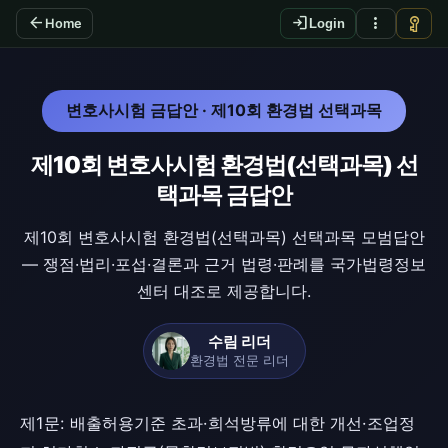
arrow_back
login
more_vert
vpn_key
Home
Login
변호사시험 금답안 · 제10회 환경법 선택과목
제10회 변호사시험 환경법(선택과목) 선
택과목 금답안
제10회 변호사시험 환경법(선택과목) 선택과목 모범답안
— 쟁점·법리·포섭·결론과 근거 법령·판례를 국가법령정보
센터 대조로 제공합니다.
수림 리더
환경법 전문 리더
제1문: 배출허용기준 초과·희석방류에 대한 개선·조업정