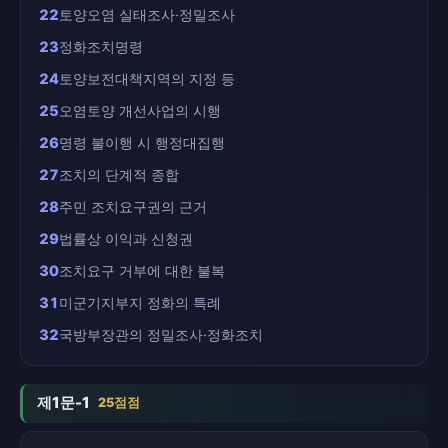
22
토양오염 실태조사·정밀조사
23
정화조치명령
24
토양보전대책지역의 지정 등
25
오염토양 개선사업의 시행
26
명령 불이행 시 행정대집행
27
조치의 단계적 종합
28
주민 조치요구권의 근거
29
법률상 이익과 신청권
30
조치요구 거부에 대한 불복
31
미군기지부지 정화의 특례
32
국방부장관의 정밀조사·정화조치
제1문-1
25점점