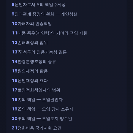
8
원인자로서 A의 책임주체성
9
인과관계 증명의 완화 — 개연성설
10
가해자의 반증책임
11
태풍·폭우(자연력)의 기여와 책임 제한
12
손해배상의 범위
13
丙 청구의 인용가능성 결론
14
환경분쟁조정의 종류
15
원인재정의 활용
16
원인재정의 효과
17
토양정화책임자의 범위
18
丙의 책임 — 오염원인자
19
乙의 책임 — 오염 당시 소유자
20
甲의 책임 — 오염토지 양수인
21
정화비용 국가지원 요건