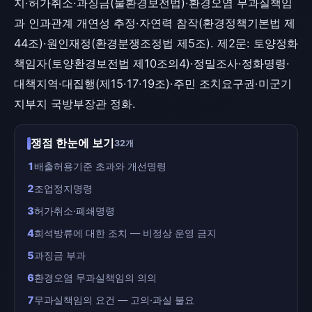
지·허가취소·과징금(물환경보전법)·환경오염 무과실책임
과 인과관계 개연성 추정·자연력 참작(환경정책기본법 제
44조)·원인재정(환경분쟁조정법 제5조). 제2문: 토양정화
책임자(토양환경보전법 제10조의4)·정밀조사·정화명령·
대책지역·대집행(제15·17·19조)·주민 조치요구권·미군기
지부지 국방부장관 정화.
쟁점 한눈에 보기
32개
1
배출허용기준 초과와 개선명령
2
조업정지명령
3
허가취소·폐쇄명령
4
희석방류에 대한 조치 — 비정상 운영 금지
5
과징금 부과
6
환경오염 무과실책임의 의의
7
무과실책임의 요건 — 고의·과실 불요