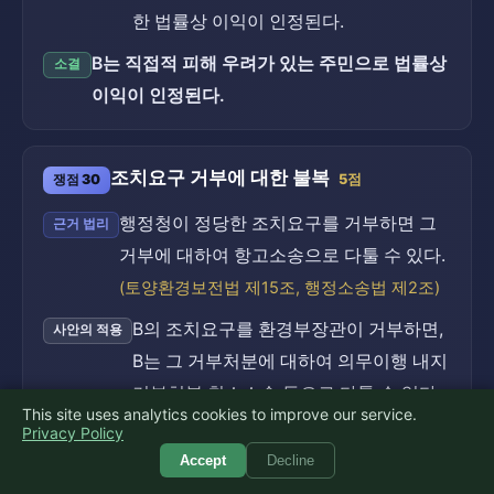
한 법률상 이익이 인정된다.
B는 직접적 피해 우려가 있는 주민으로 법률상
소결
이익이 인정된다.
조치요구 거부에 대한 불복
쟁점 30
5점
행정청이 정당한 조치요구를 거부하면 그
근거 법리
거부에 대하여 항고소송으로 다툴 수 있다.
(토양환경보전법 제15조, 행정소송법 제2조)
B의 조치요구를 환경부장관이 거부하면,
사안의 적용
B는 그 거부처분에 대하여 의무이행 내지
거부처분 취소소송 등으로 다툴 수 있다.
This site uses analytics cookies to improve our service.
결국 B에게 조치요구권이 인정된다.
Privacy Policy
Accept
Decline
B는 조치요구권을 가지며 거부 시 항고소송으
소결