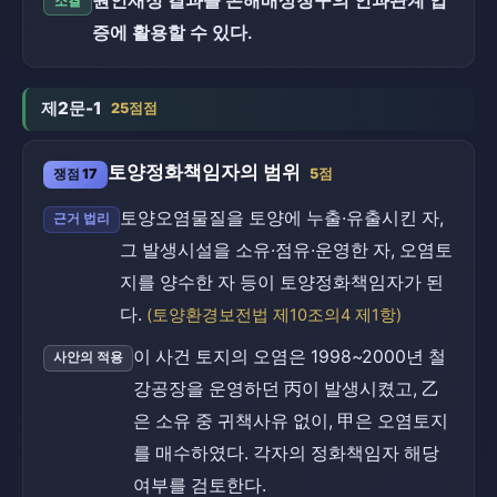
원인재정 결과를 손해배상청구의 인과관계 입
소결
증에 활용할 수 있다.
제2문-1
25점점
토양정화책임자의 범위
쟁점 17
5점
토양오염물질을 토양에 누출·유출시킨 자,
근거 법리
그 발생시설을 소유·점유·운영한 자, 오염토
지를 양수한 자 등이 토양정화책임자가 된
다.
(토양환경보전법 제10조의4 제1항)
이 사건 토지의 오염은 1998~2000년 철
사안의 적용
강공장을 운영하던 丙이 발생시켰고, 乙
은 소유 중 귀책사유 없이, 甲은 오염토지
를 매수하였다. 각자의 정화책임자 해당
여부를 검토한다.