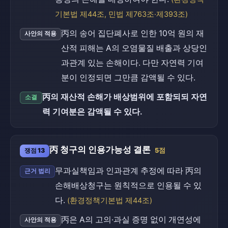
기본법 제44조, 민법 제763조·제393조)
丙의 송어 집단폐사로 인한 10억 원의 재
사안의 적용
산적 피해는 A의 오염물질 배출과 상당인
과관계 있는 손해이다. 다만 자연력 기여
분이 인정되면 그만큼 감액될 수 있다.
丙의 재산적 손해가 배상범위에 포함되되 자연
소결
력 기여분은 감액될 수 있다.
丙 청구의 인용가능성 결론
쟁점 13
5점
무과실책임과 인과관계 추정에 따라 丙의
근거 법리
손해배상청구는 원칙적으로 인용될 수 있
다.
(환경정책기본법 제44조)
丙은 A의 고의·과실 증명 없이 개연성에
사안의 적용