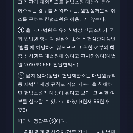
그 재판이 예외적으로 헌법소원 대상이 되어
취소되는 경우를 제외하고는, 원행정처분의 취
소를 구하는 헌법소원은 허용되지 않는다.
④ 옳다. 대법원은 유신헌법상 긴급조치가 국
회 입법권 행사의 실질이 없어 위헌심판대상인
'법률'에 해당하지 않으므로 그 위헌 여부의 최
종 심사권은 대법원에 있다고 판시하였다(대법
원 2010도5986 전원합의체).
⑤ 옳지 않다(정답). 헌법재판소는 대법원규칙
등 사법부 제정 규칙도 직접 기본권을 침해하
면 헌법소원의 대상이 된다고 보아, 그 위헌 여
부를 심사할 수 있다고 하였다(헌재 89헌마
178).
따라서 정답은 ⑤이다.
― 관련 판례 판시요지(검증 자산) ― • 헌법재