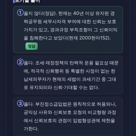
보기별 풀이
①
옳지 않다(정답). 헌재는 40년 이상 유지된 경
력공무원 세무사자격 부여에 대한 신뢰는 보호
가치가 있고, 경과규정 부칙조항이 그 신뢰이익
을 침해한다고 보았다(헌재 2000헌마152).
정답
②
옳다. 조세·재정정책의 탄력적 운용 필요성 때문
에, 적극적 신뢰행위 등 특별한 사정이 없는 한
납세의무자가 현재의 세법이 과세기간 중 그대
로 유지되리라 신뢰·기대할 수는 없다.
③
옳다. 부진정소급입법은 원칙적으로 허용되나,
공익상 사유와 신뢰보호 요청의 비교형량 과정
에서 신뢰보호의 관점이 입법형성권에 제한을
가한다.