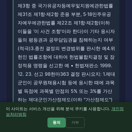
제3항 중 국가유공자등예우및지원에관한법률
제31조 제1항·제2항 준용 부분, 5·18민주유공
자예우에관한법률 제22조 제1항·제2항(이하
이들을 ‘이 사건 조항’이라 한다)이 기타 응시자
들의 평등권과 공무담임권을 침해하는지 여부
(적극)3.종전 결정의 변경범위를 판시한 예4.위
헌인 법률조항에 대하여 헌법불합치결정 및 잠
정적용 명령을 선고한 예 • 헌법재판소 1999.
12. 23. 선고 98헌마363 결정 판시요지: 1.제대
군인이 공무원채용시험 등에 응시한 때에 과목
별 득점에 과목별 만점의 5% 또는 3%를 가산
하는 제대군인가산점제도(이하 "가산점제도")
가 헌법에 근거를 둔 것인지 여부(소극)2. 가산
이 사이트는 서비스 개선을 위해 분석 쿠키를 사용합니다.
개인정
보처리방침
점제도로 인한 차별의 대상3.가산점제도의 평
동의
거부
등위반여부를 심사함에 있어 적용되는 심사척