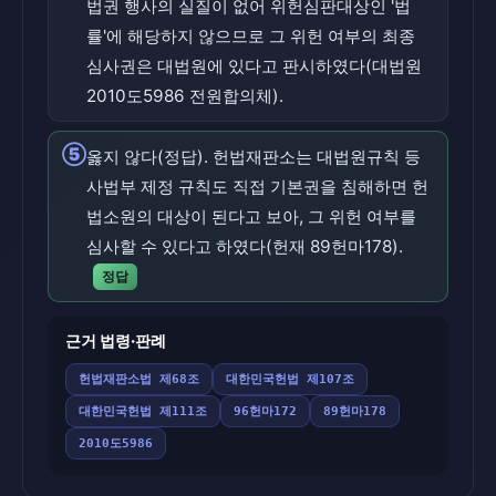
법권 행사의 실질이 없어 위헌심판대상인 '법
률'에 해당하지 않으므로 그 위헌 여부의 최종
심사권은 대법원에 있다고 판시하였다(대법원
2010도5986 전원합의체).
⑤
옳지 않다(정답). 헌법재판소는 대법원규칙 등
사법부 제정 규칙도 직접 기본권을 침해하면 헌
법소원의 대상이 된다고 보아, 그 위헌 여부를
심사할 수 있다고 하였다(헌재 89헌마178).
정답
근거 법령·판례
헌법재판소법 제68조
대한민국헌법 제107조
대한민국헌법 제111조
96헌마172
89헌마178
2010도5986