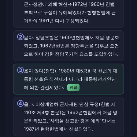
군사정권에 의해 해산→1972년·1980년 헌법
부칙으로 구성이 유예되었다가 현행헌법에 근
거하여 1991년 다시 구성되었다.
②
옳다. 정당조항은 1960년헌법에서 처음 명문화
되었고, 1962년헌법은 정당추천을 입후보 요건
으로 하여 강한 정당국가적 요소를 도입하였다.
③
옳지 않다(정답). 1980년 제5공화국 헌법의 대
통령 선출은 직선제가 아니라 대통령선거인단
에 의한 간선제였다.
정답
④
옳다. 비상계엄하 군사재판 단심 규정(헌법 제
110조 제4항 본문)은 1962년헌법에서 처음 명
문화되었고, '사형을 선고한 경우 예외' 단서는
1987년 현행헌법에서 신설되었다.