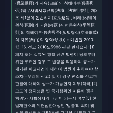
(職業選擇)의 자유(自由)의 침해여부(侵害與
否)(법무사법시행규칙(法務士法施行規則) 제3
조 제1항의 입법취지(立法趣旨), 비례(比例)의
원칙(原則)의 내용(內容))4. 평등원칙(平等原
則)의 침해여부(侵害與否)(입법형식(立法形式)
의 자유(自由)의 영역(領域)) • 대법원 2010.
12. 16. 선고 2010도5986 판결 판시요지: [1]
폐지 또는 실효된 형벌 관련 법령이 당초부터
위헌·무효인 경우 그 법령을 적용하여 공소가
제기된 피고사건에 대하여 법원이 취하여야 할
조치(=무죄의 선고) 및 이 경우 면소를 선고한
판결에 대하여 상소가 가능한지 여부(적극)[2]
고도의 정치성을 띤 국가행위인 이른바 ‘통치
행위’가 사법심사의 대상이 되는지 여부[3] 헌
법재판소의 위헌심판대상인 ‘법률’의 의미 및
소위 유신헌법 제53조에 근거한 ‘대통령 긴급