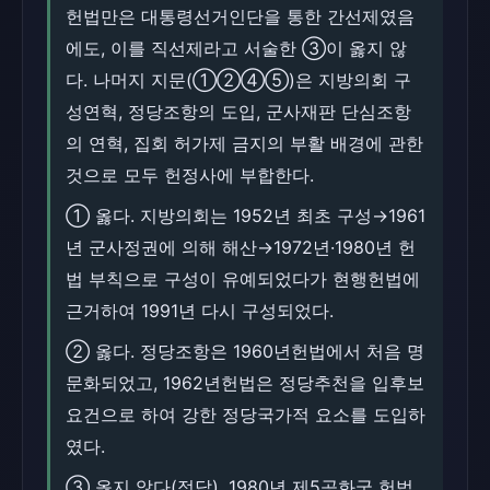
헌법만은 대통령선거인단을 통한 간선제였음
에도, 이를 직선제라고 서술한 ③이 옳지 않
다. 나머지 지문(①②④⑤)은 지방의회 구
성연혁, 정당조항의 도입, 군사재판 단심조항
의 연혁, 집회 허가제 금지의 부활 배경에 관한
것으로 모두 헌정사에 부합한다.
① 옳다. 지방의회는 1952년 최초 구성→1961
년 군사정권에 의해 해산→1972년·1980년 헌
법 부칙으로 구성이 유예되었다가 현행헌법에
근거하여 1991년 다시 구성되었다.
② 옳다. 정당조항은 1960년헌법에서 처음 명
문화되었고, 1962년헌법은 정당추천을 입후보
요건으로 하여 강한 정당국가적 요소를 도입하
였다.
③ 옳지 않다(정답). 1980년 제5공화국 헌법