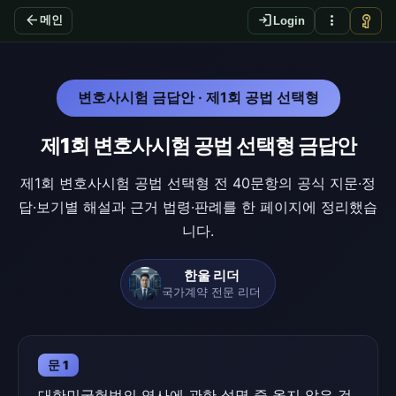
arrow_back
login
more_vert
vpn_key
메인
Login
변호사시험 금답안 · 제1회 공법 선택형
제1회 변호사시험 공법 선택형 금답안
제1회 변호사시험 공법 선택형 전 40문항의 공식 지문·정
답·보기별 해설과 근거 법령·판례를 한 페이지에 정리했습
니다.
한울 리더
국가계약 전문 리더
문 1
대한민국헌법의 역사에 관한 설명 중 옳지 않은 것