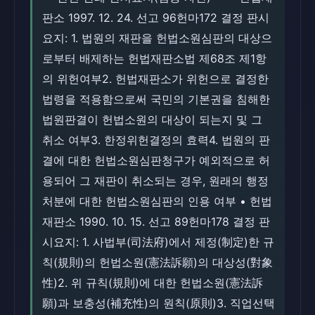
판소 1997. 12. 24. 선고 96헌마172 결정 판시
요지: 1. 법원의 재판을 헌법소원심판의 대상으
로부터 배제하는 헌법재판소법 제68조 제1항
의 위헌여부2. 헌법재판소가 위헌으로 결정한
법령을 적용함으로써 국민의 기본권을 침해한
법원판결이 헌법소원의 대상이 되는지 및 그
취소 여부3. 한정위헌결정의 효력4. 법원의 판
결에 대한 헌법소원심판청구가 예외적으로 허
용되어 그 재판이 취소되는 경우, 원래의 행정
처분에 대한 헌법소원심판의 인용 여부 • 헌법
재판소 1990. 10. 15. 선고 89헌마178 결정 판
시요지: 1. 사법부(司法府)에서 제정(制定)한 규
칙(規則)의 헌법소원(憲法訴願)의 대상성(對象
性)2. 위 규칙(規則)에 대한 헌법소원(憲法訴
願)과 보충성(補充性)의 원칙(原則)3. 직업선택