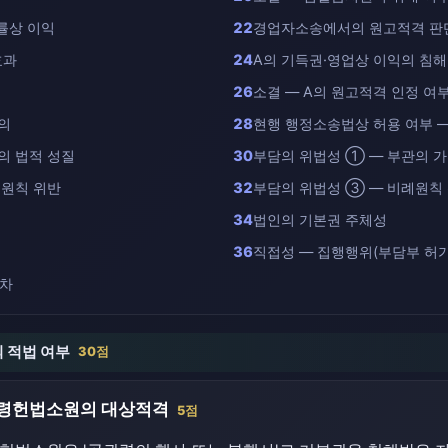
률상 이익
22
경업자소송에서의 원고적격 판
효과
24
A의 기득권·영업상 이익의 침해
26
소결 — A의 원고적격 인정 여
의
28
현행 행정소송법상 허용 여부 
의 법적 성질
30
부담의 위법성 ① — 부관의 
지원칙 위반
32
부담의 위법성 ③ — 비례원칙
34
법인의 기본권 주체성
36
직접성 — 집행행위(부담부 허가
절차
의 적법 여부
30점
법령헌법소원의 대상적격
5점