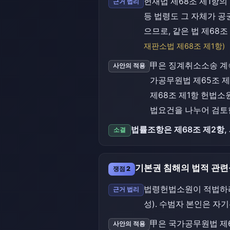
헌재법 제68조 제1항의
근거 법리
등 법령도 그 자체가 
으므로, 같은 법 제68
재판소법 제68조 제1항)
甲은 징계취소소송 계
사안의 적용
가공무원법 제65조 제
제68조 제1항 헌법소
법요건을 나누어 검토
법률조항은 제68조 제2항,
소결
기본권 침해의 법적 관련
쟁점 2
법령헌법소원이 적법하려
근거 법리
성). 수범자 본인은 자
甲은 국가공무원법 제6
사안의 적용