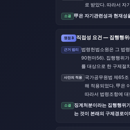
로 받았다. 따라서 자
甲은 자기관련성과 현재성을
소결
직접성 요건 — 집행행위
쟁점 3
법령헌법소원은 그 법령
근거 법리
90헌마56). 집행행위
를 대상으로 한 구제절
국가공무원법 제65조 
사안의 적용
해 적용되었다. 甲은 
따라서 법령조항에 대
징계처분이라는 집행행위가
소결
는 것이 본래의 구제경로이