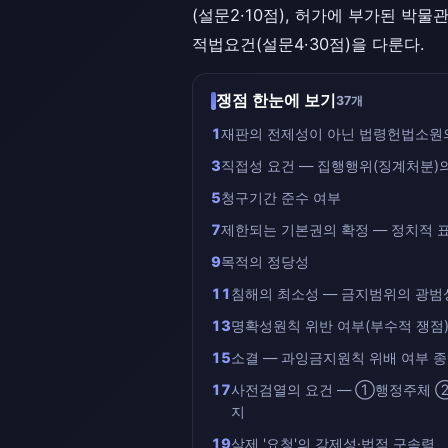
(설문2·10점), 허가에 부가된 박
적법요건(설문4·30점)을 다룬다.
쟁점 한눈에 보기
37개
1
재판의 전제성이 아닌 법령헌법소원
3
직접성 요건 — 집행행위(징계처분)
5
청구기간 준수 여부
7
제한되는 기본권의 확정 — 정치적 
9
목적의 정당성
11
침해의 최소성 — 금지범위의 광범
13
명확성원칙 위반 여부(부수적 쟁점
15
소결 — 과잉금지원칙 위배 여부 
17
사전검열의 요건 — ①행정주체
지
19
삭제 '요청'의 강제성·법적 구속력