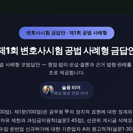
변호사시험 금답안 · 제1회 공법 사례형
제1회 변호사시험 공법 사례형 금답
법 사례형 모범답안 — 쟁점·법리·포섭·결론과 근거 법령·판례
조로 제공합니다.
슬옹 리더
해상·항공 전문 리더
00점). 제1문(100점)은 공무원 甲의 정치적 표현에 대한 징계
의 자유 제한과 과잉금지원칙(설문2·45점), 선관위 게시글 삭제
분뇨수집·운반업 신규허가에 대한 기존업자 A의 원고적격(설문1·3