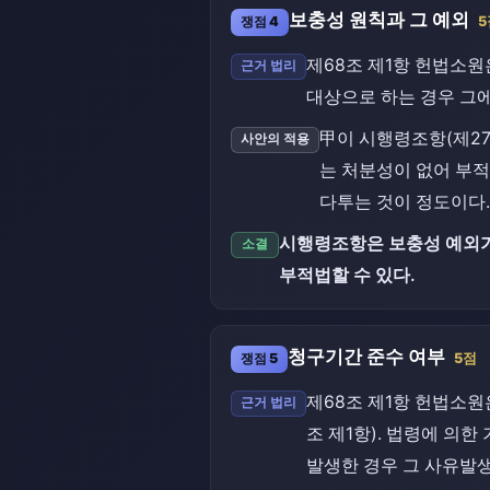
보충성 원칙과 그 예외
쟁점 4
5
제68조 제1항 헌법소원
근거 법리
대상으로 하는 경우 그
甲이 시행령조항(제27
사안의 적용
는 처분성이 없어 부
다투는 것이 정도이다.
시행령조항은 보충성 예외가 
소결
부적법할 수 있다.
청구기간 준수 여부
쟁점 5
5점
제68조 제1항 헌법소원
근거 법리
조 제1항). 법령에 의
발생한 경우 그 사유발생