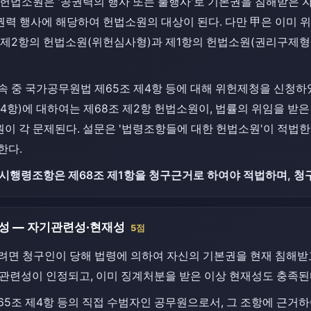
 헌법소원은 '공권력의 행사 또는 불행사'로 기본권을 침해받은 
공권력 행사에 해당하여 헌법소원의 대상이 된다. 다만 甲은 이
조 제2항의 헌법소원(위헌심사형)과 제1항의 헌법소원(권리구제형
속 중 국가공무원법 제65조 제4항 등에 대해 위헌제청을 신청하
4항)에 대하여는 제68조 제2항 헌법소원이, 법률의 위임을 받
원이 각 문제된다. 설문은 '법령조항들에 대한 헌법소원'이 적법
한다.
 시행령조항은 제68조 제1항을 청구근거로 하여야 적법하며, 
성 — 자기관련성·현재성
5점
면 청구인이 당해 법령에 의하여 자신의 기본권을 현재 침해받
기관련성이 인정되고, 이미 징계처분을 받은 이상 현재성도 충족된
5조 제4항 등의 직접 수범자인 공무원으로서, 그 조항에 근거