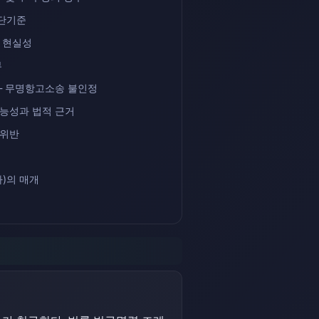
단기준
 현실성
부
— 무명항고소송 불인정
가능성과 법적 근거
 위반
)의 매개