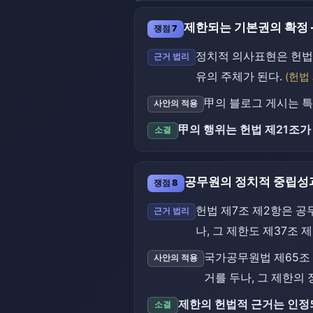
제한되는 기본권의 확정 
쟁점 7
정치적 의사표현은 헌법 
근거 법리
유의 주체가 된다.
(헌법
甲의 블로그 게시는 특
사안의 적용
甲의 행위는 헌법 제21조가
소결
공무원의 정치적 중립성
쟁점 8
헌법 제7조 제2항은 공
근거 법리
나, 그 제한도 제37조 
국가공무원법 제65조 
사안의 적용
거를 두나, 그 제한의
제한의 헌법적 근거는 인정
소결