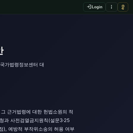
login
more_vert
vpn_key
Login
안
를 국가법령정보센터 대
와 그 근거법령에 대한 헌법소원의 적
요청과 사전검열금지원칙(설문3·25
0점), 예방적 부작위소송의 허용 여부