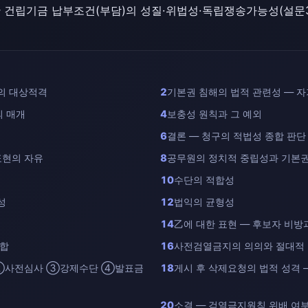
물관 건립기금 납부조건(부담)의 성질·위법성·독립쟁송가능성(설문
의 대상적격
2
기본권 침해의 법적 관련성 — 
의 매개
4
보충성 원칙과 그 예외
6
결론 — 청구의 적법성 종합 판단
표현의 자유
8
공무원의 정치적 중립성과 기본권
10
수단의 적합성
성
12
법익의 균형성
)
14
乙에 대한 표현 — 후보자 비방
종합
16
사전검열금지의 의의와 절대적
 ②사전심사 ③강제수단 ④발표금
18
게시 후 삭제요청의 법적 성격 
20
소결 — 검열금지원칙 위배 여부