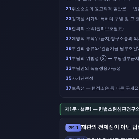
21
취소소송의 원고적격 일반론 — 법
23
강학상 허가와 특허의 구별 및 그 
25
협의의 소익(권리보호필요)
27
예방적 부작위(금지)청구소송의 의
29
부관의 종류와 '건립기금 납부조건'
31
부담의 위법성 ② — 부당결부금
33
부담만의 독립쟁송가능성
35
자기관련성
37
보충성 — 행정소송 등 다른 구제
제1문 · 설문1 — 헌법소원심판청구
재판의 전제성이 아닌 
쟁점 1