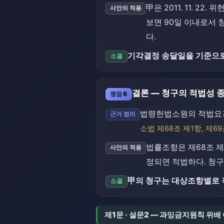
甲은 2011. 11. 2
사안의 적용
보면 90일 이내로서 
다.
기각결정 송달일을 기준으로
소결
결론 — 청구의 적법성 
쟁점 6
법령헌법소원의 적법요건
근거 법리
소법 제68조 제1항, 제69
법률조항은 제68조 제
사안의 적용
정되면 적법하다. 청
甲의 청구는 대상조항별로 
소결
제1문 · 설문2 — 과잉금지원칙 위배