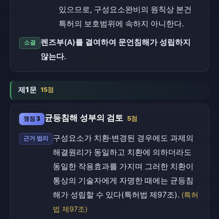
있으므로, 구성요소완비의 원칙상 본건
특허의 보호범위에 속하지 아니한다.
렌즈부(A)를 결여하여 문언침해가 성립하지
소결
않는다.
제1문
15점
균등침해 성부의 검토
쟁점 3
5점
구성요소가 치환·변경된 경우에도 과제의
근거 법리
해결원리가 동일하고 치환에 의하더라도
동일한 작용효과를 가지며 그러한 치환이
통상의 기술자에게 자명한 때에는 균등침
해가 성립할 수 있다(특허법 제97조).
(특허
법 제97조)