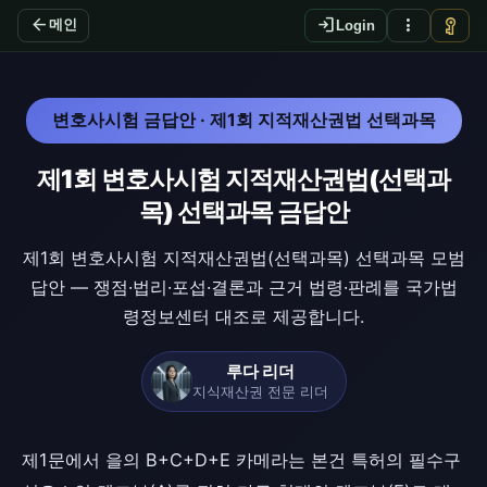
arrow_back
login
more_vert
vpn_key
메인
Login
변호사시험 금답안 · 제1회 지적재산권법 선택과목
제1회 변호사시험 지적재산권법(선택과
목) 선택과목 금답안
제1회 변호사시험 지적재산권법(선택과목) 선택과목 모범
답안 — 쟁점·법리·포섭·결론과 근거 법령·판례를 국가법
령정보센터 대조로 제공합니다.
루다 리더
지식재산권 전문 리더
제1문에서 을의 B+C+D+E 카메라는 본건 특허의 필수구