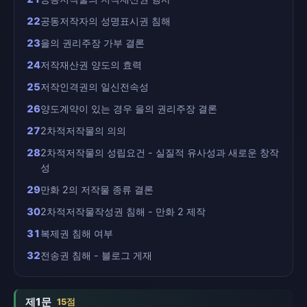
22
공동저작자의 성명표시권 침해
23
을의 권리주장 가부 결론
24
저작재산권 양도의 효력
25
저작인격권의 일신전속성
26
양도계약이 있는 경우 을의 권리주장 결론
27
2차적저작물의 의의
28
2차적저작물의 성립요건 - 실질적 유사성과 새로운 창작
성
29
만화 2의 저작물 종류 결론
30
2차적저작물작성권 침해 - 만화 2 제작
31
복제권 침해 여부
32
전송권 침해 - 블로그 게재
제1문
15점