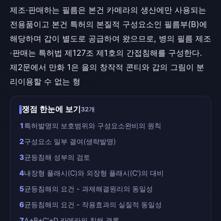
제조·판매하는 필름은 본건 카메라의 생산에만 사용되는
전용품이고 본건 특허의 본질적 구성요소인 필름부(B)에
해당하며 갑이 별도로 공급하여 왔으므로, 병의 필름 제조
·판매는 특허법 제127조 제1호의 간접침해를 구성한다.
제2문에서 만화 1은 을의 창작적 콘티와 갑의 그림이 분
리이용할 수 없는 형
쟁점 한눈에 보기
32개
1
특허발명의 보호범위와 구성요소완비의 원칙
2
구성요소 일부 결여(생략발명)
3
균등침해 성부의 검토
4
내장형 플래시(C)와 외장형 플래시(C')의 대비
5
균등침해의 요건 - 과제해결원리의 동일성
6
균등침해의 요건 - 작용효과의 실질적 동일성
7
A+B+C'+D 카메라의 침해 결론