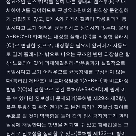
성요소인 렌즈부(A)를 전혀 다른 형태의 렌즈부(E)로 대
체하여 A를 결여하므로 구성요소완비의 원칙상 문언침해
가 성립하지 않고, E가 A와 과제해결원리·작용효과가 동
일하다고 보기 어려워 균등침해도 성립하지 않는다. 을의
A+B+C'+D 카메라는 내장형 플래시(C)를 외장형 플래시
(C')로 변경한 것으로, 내장형은 필요시 앞커버가 자동으
로 열려 플래시가 밖으로 나오는 구조인 반면 외장형은 항
상 노출되어 있어 과제해결원리·작용효과가 실질적으로
동일하다고 보기 어려우므로 균등침해를 구성하지 않는
다(특허법 제97조). 비교대상발명 1(A+B+D)과 비교대상
발명 2(C)의 결합으로 본건 특허(A+B+C+D)에 쉽게 이
를 수 있다면 진보성이 문제되며(특허법 제29조 제2항),
을은 무효심결 확정 전이라도 본건 특허가 진보성 결여로
무효로 될 것이 명백함을 들어 갑의 침해금지청구가 권리
남용에 해당한다는 항변을 제기할 수 있고 침해법원은 그
전제로 진보성을 심리할 수 있다(특허법 제133조). 병이