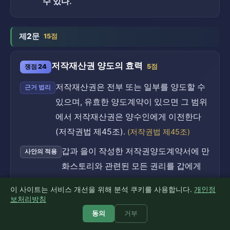
수 있다.
제2문
15점
저작재산권 양도의 효력
쟁점 24
5점
저작재산권은 전부 또는 일부를 양도할 수
근거 법리
있으며, 유효한 양도계약이 있으면 그 범위
에서 저작재산권은 양수인에게 이전한다
(저작권법 제45조).
(저작권법 제45조)
갑과 을이 작성한 저작권양도계약서에 만
사안의 적용
화스토리와 관련된 모든 권리를 갑에게
귀속시키기로 정하였으므로, 을의 만화스
이 사이트는 서비스 개선을 위해 분석 쿠키를 사용합니다.
개인정
토리에 관한 저작재산권은 갑에게 양도된
보처리방침
것으로 볼 수 있다.
동의
거부