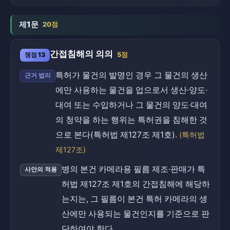
제1문
20점
간접침해의 의의
쟁점 13
5점
특허가 물건의 발명인 경우 그 물건의 생산
근거 법리
에만 사용하는 물건을 업으로서 생산·양도·
대여 또는 수입하거나 그 물건의 양도·대여
의 청약을 하는 행위는 특허권을 침해한 것
으로 본다(특허법 제127조 제1호).
(특허법
제127조)
병의 본건 카메라용 필름 제조·판매가 특
사안의 적용
허법 제127조 제1호의 간접침해에 해당하
는지는, 그 필름이 본건 특허 카메라의 생
산에만 사용되는 물건인지를 기준으로 판
단하여야 한다.