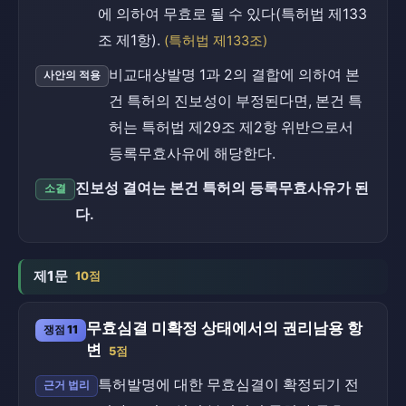
에 의하여 무효로 될 수 있다(특허법 제133
조 제1항).
(특허법 제133조)
비교대상발명 1과 2의 결합에 의하여 본
사안의 적용
건 특허의 진보성이 부정된다면, 본건 특
허는 특허법 제29조 제2항 위반으로서
등록무효사유에 해당한다.
진보성 결여는 본건 특허의 등록무효사유가 된
소결
다.
제1문
10점
무효심결 미확정 상태에서의 권리남용 항
쟁점 11
변
5점
특허발명에 대한 무효심결이 확정되기 전
근거 법리