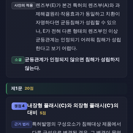
렌즈부(E)가 본건 특허의 렌즈부(A)와 과
사안의 적용
제해결원리·작용효과가 동일하고 치환이
자명하다면 균등침해가 성립할 수 있으
나, E가 전혀 다른 형태의 렌즈부인 이상
균등관계는 인정되기 어려워 침해가 성립
한다고 보기 어렵다.
균등관계가 인정되지 않으면 침해가 성립하지
소결
않는다.
제1문
20점
내장형 플래시(C)와 외장형 플래시(C')의
쟁점 4
대비
5점
특허발명의 구성요소가 침해대상 제품에서
근거 법리
다른 구성으로 변경된 경우, 그 변경이 문언