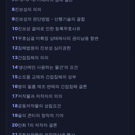
8
진보성의 의의
9
진보성의 판단방법 - 선행기술의 결합
10
진보성 결여로 인한 등록무효사유
11
무효심결 미확정 상태에서의 권리남용 항변
12
침해법원의 진보성 심리권한
13
간접침해의 의의
14
'생산에만 사용하는 물건'의 요건
15
소모품 교체와 간접침해의 성부
16
병의 필름 제조·판매의 간접침해 결론
17
저작물과 저작자의 의의
18
공동저작물의 성립요건
19
을의 콘티의 창작적 기여
20
만화 1의 저작자 결론
21
공동저작물의 저작재산권 행사