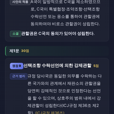
A국이 일방적으로 C국을 제소하였으므
사안의 적용
로, C국이 특별협정·조약조항·선택조항
수락선언 또는 응소를 통하여 관할권에
동의하여야 비로소 관할권이 성립한다.
관할권은 C국의 동의가 있어야 성립한다.
소결
제1문
30점
선택조항 수락선언에 의한 강제관할
쟁점 9
5점
규정 당사국은 동일한 의무를 수락하는 다
근거 법리
른 국가와의 관계에서 재판소의 관할권을
당연히 강제적인 것으로 인정한다는 선언
을 할 수 있으며, 상호주의 범위 내에서 강
제관할이 성립한다(ICJ규정 제36조 제2
항).
(ICJ규정 제36조)