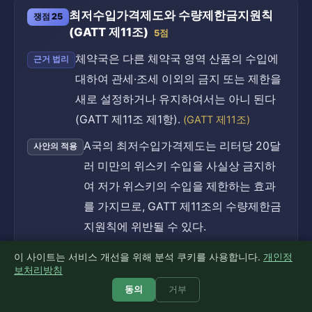
최저수입가격제도와 수량제한금지원칙
쟁점 25
(GATT 제11조)
5점
체약국은 다른 체약국 영역 산품의 수입에
근거 법리
대하여 관세·조세 이외의 금지 또는 제한을
새로 설정하거나 유지하여서는 아니 된다
(GATT 제11조 제1항).
(GATT 제11조)
A국의 최저수입가격제도는 리터당 20달
사안의 적용
러 미만의 위스키 수입을 사실상 금지하
여 저가 위스키의 수입을 제한하는 효과
를 가지므로, GATT 제11조의 수량제한금
지원칙에 위반될 수 있다.
최저수입가격제도는 GATT 제11조에 위반될
소결
이 사이트는 서비스 개선을 위해 분석 쿠키를 사용합니다.
개인정
보처리방침
수 있다.
동의
거부