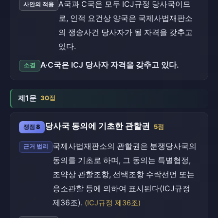
A국과 C국은 모두 ICJ규정 당사국이므
사안의 적용
로, 인적 요건상 양국은 국제사법재판소
의 쟁송사건 당사자가 될 자격을 갖추고
있다.
A·C국은 ICJ 당사자 자격을 갖추고 있다.
소결
제1문
30점
당사국 동의에 기초한 관할권
쟁점 8
5점
국제사법재판소의 관할권은 분쟁당사국의
근거 법리
동의를 기초로 하며, 그 동의는 특별협정,
조약상 관할조항, 선택조항 수락선언 또는
응소관할 등에 의하여 표시된다(ICJ규정
제36조).
(ICJ규정 제36조)