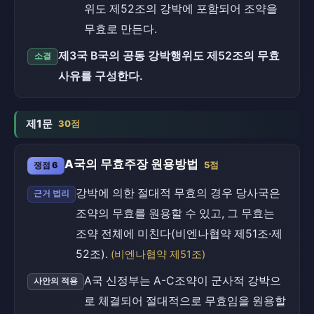
위도 제52조의 강박에 포함되어 조약을
무효로 만든다.
제3국 B국의 공동 강박행위도 제52조의 무효
소결
사유를 구성한다.
제1문
30점
A국의 무효주장 원용방법
쟁점 6
5점
강박에 의한 절대적 무효의 경우 당사국은
근거 법리
조약의 무효를 원용할 수 있고, 그 무효는
조약 전체에 미친다(비엔나협약 제51조·제
52조).
(비엔나협약 제51조)
A국 신정부는 A-C조약이 군사적 강박으
사안의 적용
로 체결되어 절대적으로 무효임을 원용할