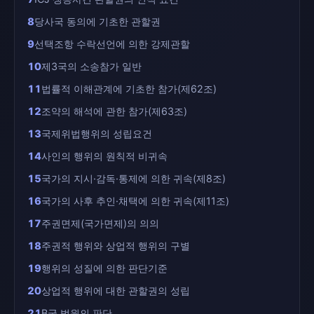
8
당사국 동의에 기초한 관할권
9
선택조항 수락선언에 의한 강제관할
10
제3국의 소송참가 일반
11
법률적 이해관계에 기초한 참가(제62조)
12
조약의 해석에 관한 참가(제63조)
13
국제위법행위의 성립요건
14
사인의 행위의 원칙적 비귀속
15
국가의 지시·감독·통제에 의한 귀속(제8조)
16
국가의 사후 추인·채택에 의한 귀속(제11조)
17
주권면제(국가면제)의 의의
18
주권적 행위와 상업적 행위의 구별
19
행위의 성질에 의한 판단기준
20
상업적 행위에 대한 관할권의 성립
21
B국 법원의 판단