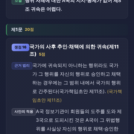
행위 자체에 대한 A국의 지시·통제가 없어 제8
소결
조 귀속은 어렵다.
제1문
20점
국가의 사후 추인·채택에 의한 귀속(제11
쟁점 16
조)
5점
국가에 귀속되지 아니하는 행위라도 국가
근거 법리
가 그 행위를 자신의 행위로 승인하고 채택
하는 경우에는 그 범위 내에서 국가의 행위
로 간주된다(국가책임초안 제11조).
(국가책
임초안 제11조)
A국 정보기관이 회원들의 도주를 도와 제
사안의 적용
3국으로 도피시킨 것은 A국이 그 위법행
위를 사실상 자신의 행위로 채택·승인한