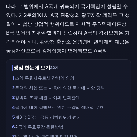
따라 그 범위에서 A국에 귀속되어 국가책임이 성립할 수
있다. 제2문의1에서 A국 관광청의 광고제작 계약은 그 성
질이 사법상 상업적 행위이므로 제한적 주권면제이론상
B국 법원의 재판관할권이 성립하여 A국의 각하요청은 기
각되어야 하나, 관광청 출장소 운영경비 관리계좌 예금은
공용재산으로서 강제집행이 면제되므로 A국의
쟁점 한눈에 보기
32개
1
조약 무효사유로서 강박의 의의
2
무력의 위협 또는 사용에 의한 국가에 대한 강박
3
강박과 조약 체결 사이의 인과관계
4
국가에 대한 강박으로 인한 조약의 절대적 무효
5
제3국 B국의 공동 강박행위의 평가
6
A국의 무효주장 원용방법
7
ICJ 쟁송사건 관할권의 인적 요건