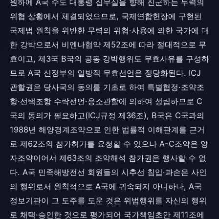
원하에 A국 수도 대통령 집무실을 향해 진군하는 무력의
위협 상황에서 체결되었으므로, 국제연합헌장에 구현된
국제법 원칙을 위반한 무력의 위협·사용에 의한 국가에 대
한 강박으로서 비엔나협약 제52조에 따라 절대적으로 무
효이고, 제3국 B국의 공동 강박행위도 무효사유를 구성하
므로 A국 신정부의 일방적 무효선언은 정당화된다. ICJ
관할권은 당사국의 동의를 기초로 하여 특별협정·조약조
항·선택조항 수락선언·응소관할에 의하여 성립하므로 C
국의 동의가 필요하고(ICJ규정 제36조), B국은 C국과의
1988년 해양경계조약으로 인한 법률적 이해관계를 근거
로 제62조의 참가허가를 요청할 수 있으나 A-C조약은 양
자조약이어서 제63조의 조약해석 참가권은 행사할 수 없
다. A국 민족해방전선 회원들의 시추선 침입·파손은 사인
의 행위로서 원칙적으로 A국에 귀속되지 아니하나, A국
정보기관이 그 도주를 도운 것은 위법행위를 자신의 행위
로 채택·승인한 것으로 평가되어 국가책임초안 제11조에