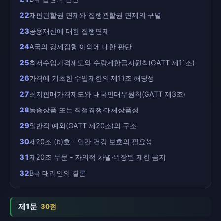
22
재판관할권 면제와 집행관할권 면제의 구별
23
공용재산에 대한 집행면제
24
A국의 강제집행 이의에 대한 판단
25
최저수입가격제도와 수량제한금지원칙(GATT 제11조)
26
가격에 기초한 수입제한의 제11조 해당성
27
최저판매가격제도와 내국민대우원칙(GATT 제3조)
28
동종상품 또는 직접경쟁·대체상품성
29
일반적 예외(GATT 제20조)의 구조
30
제20조 (b)호 - 인간 건강 보호의 필요성
31
제20조 두문 - 자의적 차별·위장된 제한 금지
32
B국 대리인의 결론
제1문
30점