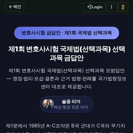
arrow_back
login
more_vert
vpn_key
메인
Login
변호사시험 금답안 · 제1회 국제법 선택과목
제1회 변호사시험 국제법(선택과목) 선택
과목 금답안
제1회 변호사시험 국제법(선택과목) 선택과목 모범답안
— 쟁점·법리·포섭·결론과 근거 법령·판례를 국가법령정보
센터 대조로 제공합니다.
슬옹 리더
해상·항공 전문 리더
제1문에서 1985년 A-C조약은 B국 군대가 C국의 무기지