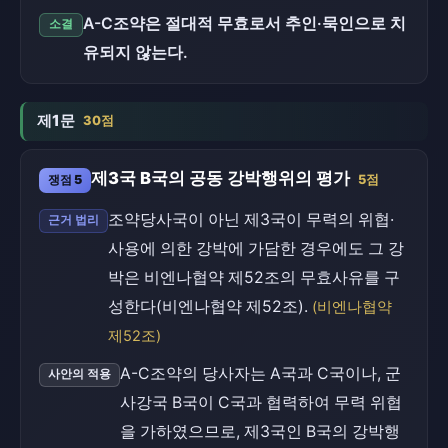
A-C조약은 절대적 무효로서 추인·묵인으로 치
소결
유되지 않는다.
제1문
30점
제3국 B국의 공동 강박행위의 평가
쟁점 5
5점
조약당사국이 아닌 제3국이 무력의 위협·
근거 법리
사용에 의한 강박에 가담한 경우에도 그 강
박은 비엔나협약 제52조의 무효사유를 구
성한다(비엔나협약 제52조).
(비엔나협약
제52조)
A-C조약의 당사자는 A국과 C국이나, 군
사안의 적용
사강국 B국이 C국과 협력하여 무력 위협
을 가하였으므로, 제3국인 B국의 강박행