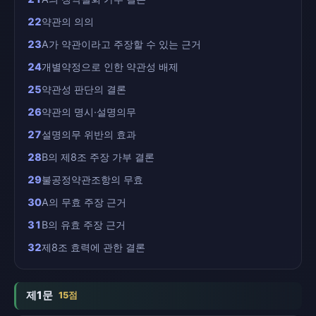
22
약관의 의의
23
A가 약관이라고 주장할 수 있는 근거
24
개별약정으로 인한 약관성 배제
25
약관성 판단의 결론
26
약관의 명시·설명의무
27
설명의무 위반의 효과
28
B의 제8조 주장 가부 결론
29
불공정약관조항의 무효
30
A의 무효 주장 근거
31
B의 유효 주장 근거
32
제8조 효력에 관한 결론
제1문
15점