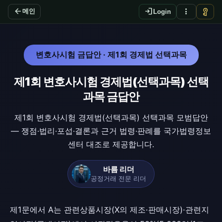
arrow_back
login
more_vert
vpn_key
메인
Login
변호사시험 금답안 · 제1회 경제법 선택과목
제1회 변호사시험 경제법(선택과목) 선택
과목 금답안
제1회 변호사시험 경제법(선택과목) 선택과목 모범답안
— 쟁점·법리·포섭·결론과 근거 법령·판례를 국가법령정보
센터 대조로 제공합니다.
바름 리더
공정거래 전문 리더
제1문에서 A는 관련상품시장(X의 제조·판매시장)·관련지