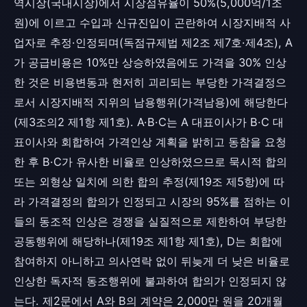
역시장(국내시장)에서 시장점유율이 50%(5,000억/1조
원)에 이르고 수입과 신규진입이 곤란하여 시장지배적 사
업자로 추정·인정되며(독점규제법 제2조 제7호·제4조), A
가 공급비용은 10%만 상승하였음에도 가격을 30% 인상
한 것은 비용변동과 현저히 괴리되는 부당한 가격결정으
로서 시장지배적 지위의 남용행위(가격남용)에 해당한다
(제3조의2 제1항 제1호). A·B·C는 A 대표이사가 B·C 대
표이사와 회합하여 가격인상 계획을 밝히고 동참을 요청
한 후 B·C가 유사한 비율로 인상하였으므로 묵시적 합의
또는 외형상 일치에 의한 합의 추정(제19조 제5항)에 따
라 가격결정의 합의가 인정되고 시장의 95%를 점하는 이
들의 동조적 인상은 경쟁을 실질적으로 제한하여 부당한
공동행위에 해당하나(제19조 제1항 제1호), D는 회합에
참여하지 아니하고 의사연락 없이 뒤늦게 더 낮은 비율로
인상한 독자적 동조행위에 불과하여 합의가 인정되지 않
는다. 제2문에서 A와 B의 계약은 2,000만 원을 20개월