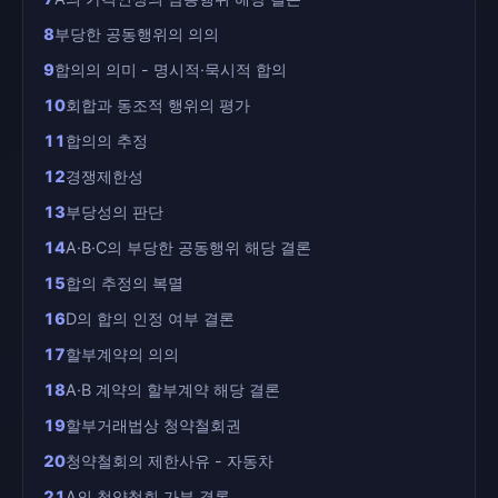
8
부당한 공동행위의 의의
9
합의의 의미 - 명시적·묵시적 합의
10
회합과 동조적 행위의 평가
11
합의의 추정
12
경쟁제한성
13
부당성의 판단
14
A·B·C의 부당한 공동행위 해당 결론
15
합의 추정의 복멸
16
D의 합의 인정 여부 결론
17
할부계약의 의의
18
A·B 계약의 할부계약 해당 결론
19
할부거래법상 청약철회권
20
청약철회의 제한사유 - 자동차
21
A의 청약철회 가부 결론