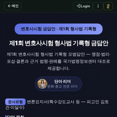
arrow_back
login
more_vert
vpn_key
메인
Login
변호사시험 금답안 · 제1회 형사법 기록형
제1회 변호사시험 형사법 기록형 금답안
제1회 변호사시험 형사법 기록형 모범답안 — 쟁점·법리·
포섭·결론과 근거 법령·판례를 국가법령정보센터 대조로
제공합니다.
단아 리더
문화·종교 전문 리더
변론요지서(특수강도교사 등 — 피고인 김토
문서유형
건·이달수)