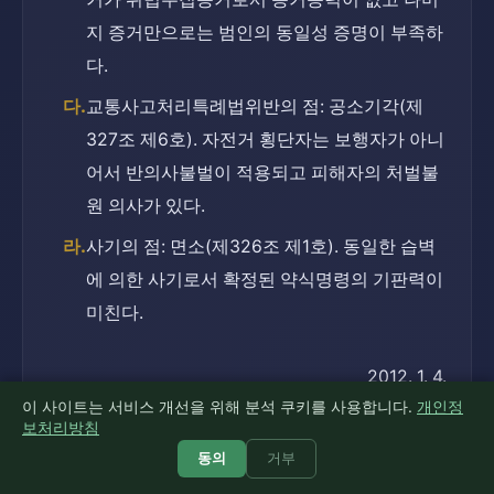
지 증거만으로는 범인의 동일성 증명이 부족하
다.
다.
교통사고처리특례법위반의 점: 공소기각(제
327조 제6호). 자전거 횡단자는 보행자가 아니
어서 반의사불벌이 적용되고 피해자의 처벌불
원 의사가 있다.
라.
사기의 점: 면소(제326조 제1호). 동일한 습벽
에 의한 사기로서 확정된 약식명령의 기판력이 
미친다.
2012. 1. 4.
이 사이트는 서비스 개선을 위해 분석 쿠키를 사용합니다.
개인정
피고인 김토건의 변호인 변호사 김힘찬 (인)
보처리방침
피고인 이달수의 변호인 변호사 이사랑 (인)
동의
거부