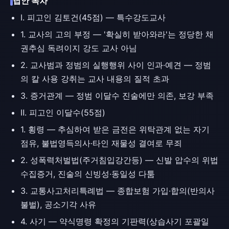
답안 목차
Ⅰ. 피고인 김토건(45점) — 특수강도교사
1. 교사의 고의 부정 — '확실히 받아와라'는 정당한 채
권추심 독려이지 강도 교사 아님
2. 교사범과 정범의 실행행위 사이 인과·예견 — 정범
의 칼 사용 강취는 교사 내용의 질적 초과
3. 증거관계 — 정범 이달수 진술에만 의존, 보강 부족
Ⅱ. 피고인 이달수(55점)
1. 횡령 — 추심하여 받은 금전은 위탁관계 없는 자기
점유, 불법영득의사·타인 재물성 결여로 무죄
2. 성폭력처벌법(주거침입강간등) — 신발 압수의 위법
수집증거, 진술의 신빙성·동일성 다툼
3. 교통사고처리특례법 — 종합보험 가입·합의(반의사
불벌), 공소기각 사유
4. 사기 — 약식명령 확정의 기판력(상습사기 포괄일