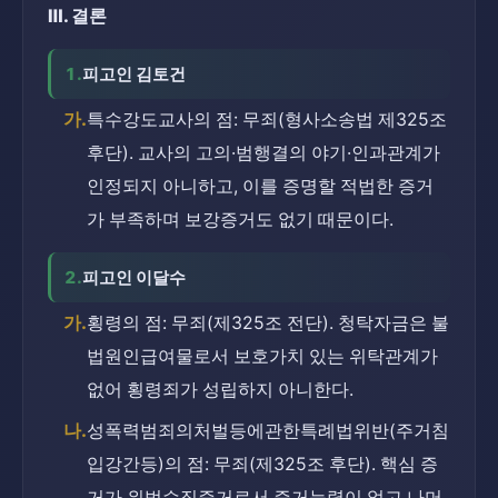
Ⅲ. 결론
1.
피고인 김토건
가.
특수강도교사의 점: 무죄(형사소송법 제325조 
후단). 교사의 고의·범행결의 야기·인과관계가 
인정되지 아니하고, 이를 증명할 적법한 증거
가 부족하며 보강증거도 없기 때문이다.
2.
피고인 이달수
가.
횡령의 점: 무죄(제325조 전단). 청탁자금은 불
법원인급여물로서 보호가치 있는 위탁관계가 
없어 횡령죄가 성립하지 아니한다.
나.
성폭력범죄의처벌등에관한특례법위반(주거침
입강간등)의 점: 무죄(제325조 후단). 핵심 증
거가 위법수집증거로서 증거능력이 없고 나머