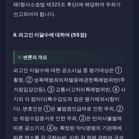
때(형사소송법 제325조 후단)에 해당하여 무죄가 
선고되어야 합니다.
Ⅱ. 피고인 이달수에 대하여 (55점)
0.
변론의 개요
피고인 이달수에 대한 공소사실 중 평가대상은 ① 
횡령, ② 성폭력범죄의처벌등에관한특례법위반(주
거침입강간등), ③ 교통사고처리특례법위반, ④ 사
기의 각 점이다(특수강도의 점은 평가제외사항이
다). 변호인은 ①은 불법원인급여로 인한 무죄, ②
는 위법수집증거로 인한 무죄, ③은 반의사불벌에 
따른 공소기각, ④는 확정된 약식명령의 기판력에 
따른 면소를 각 구하는바, 이하 각 점에 관하여 구성