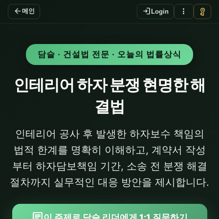
arrow_back
login
more_vert
vpn_key
메인
Login
담슬 · 건설법 전문 · 오늘의 법률상식
인테리어 하자 분쟁 현명한 해
결법
인테리어 공사 후 발생한 하자보수 책임의
법적 한계를 명확히 이해하고, 계약서 작성
부터 하자담보책임 기간, 소송 전 분쟁 해결
절차까지 실무적인 대응 방안을 제시합니다.
chat
이 주제로 담슬 리더에게 1:1 질문하기