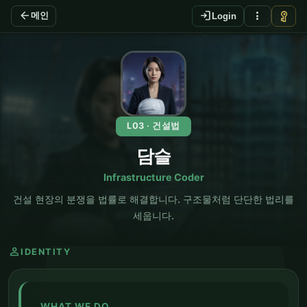
arrow_back
login
more_vert
vpn_key
메인
Login
EN
L03 · 건설법
담슬
Infrastructure Coder
건설 현장의 분쟁을 법률로 해결합니다. 구조물처럼 단단한 법리를
세웁니다.
person
IDENTITY
WHAT WE DO