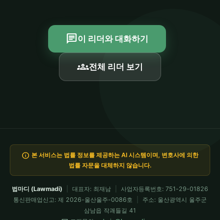
chat
이 리더와 대화하기
groups
전체 리더 보기
info
본 서비스는 법률 정보를 제공하는 AI 시스템이며, 변호사에 의한
법률 자문을 대체하지 않습니다.
법마디 (Lawmadi)
|
대표자: 최재남
|
사업자등록번호: 751-29-01826
통신판매업신고: 제 2026-울산울주-0086호
|
주소: 울산광역시 울주군
삼남읍 작괘들길 41