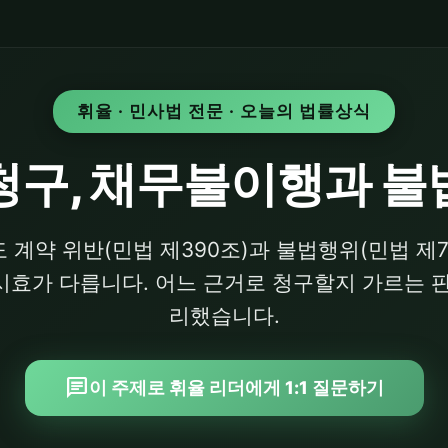
휘율 · 민사법 전문 · 오늘의 법률상식
청구, 채무불이행과 불
 계약 위반(민법 제390조)과 불법행위(민법 제7
효가 다릅니다. 어느 근거로 청구할지 가르는 
리했습니다.
chat
이 주제로 휘율 리더에게 1:1 질문하기