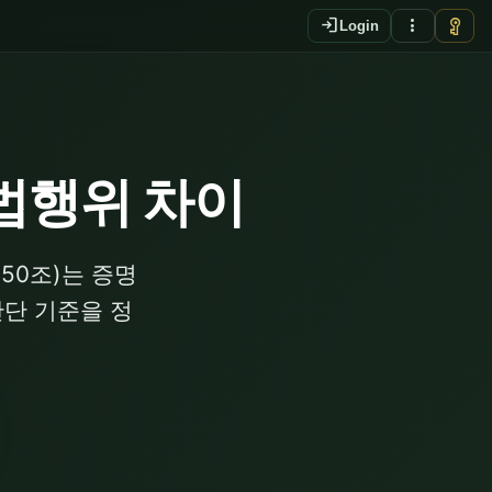
login
more_vert
vpn_key
Login
법행위 차이
50조)는 증명
판단 기준을 정