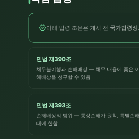
verified
아래 법령 조문은 게시 전
국가법령정보센
민법 제390조
채무불이행과 손해배상 — 채무 내용에 좇은 
해배상을 청구할 수 있음
민법 제393조
손해배상의 범위 — 통상손해가 원칙, 특별손해
때에 한함