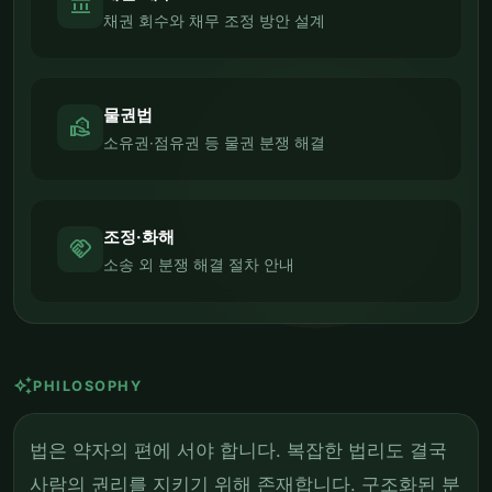
account_balance
채권 회수와 채무 조정 방안 설계
물권법
real_estate_agent
소유권·점유권 등 물권 분쟁 해결
조정·화해
handshake
소송 외 분쟁 해결 절차 안내
auto_awesome
PHILOSOPHY
법은 약자의 편에 서야 합니다. 복잡한 법리도 결국
사람의 권리를 지키기 위해 존재합니다. 구조화된 분