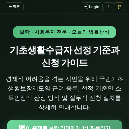
arrow_back
login
more_vert
vpn_key
메인
Login
보람 · 사회복지 전문 · 오늘의 법률상식
기초생활수급자 선정 기준과
신청 가이드
경제적 어려움을 겪는 시민을 위해 국민기초
생활보장제도의 급여 종류, 선정 기준인 소
득인정액 산정 방식 및 실무적 신청 절차를
상세히 안내합니다.
chat
이 주제로 보람 리더에게 1:1 질문하기