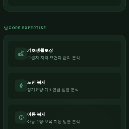
workspace_premium
CORE EXPERTISE
기초생활보장
volunteer_activism
수급자 자격 요건과 급여 분석
노인 복지
elderly
장기요양·기초연금 법률 분석
아동 복지
child_care
아동수당·보육 지원 법률 분석