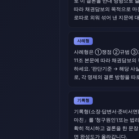
로 이 결론을 반대 방향으로 
따라 채권담보의 목적으로 마친
로따로 외워 섞어 낸 지문에 
사례형
사례형은 ①쟁점 ②규범 ③포
11조 본문에 따라 채권담보의
하세요. ‘판단기준 → 해당 사
로, 각 명제의 결론 방향을 따
기록형
기록형(소장·답변서·준비서면)
마친」를 ‘청구원인’(또는 법리 
확히 적시하고 결론을 한 문장
면 완성도가 올라갑니다.