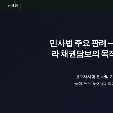
arrow_back
메인
민사법 주요 판례 
라 채권담보의 목
변호사시험
민사법
기
독성 높게 옮기고, 핵