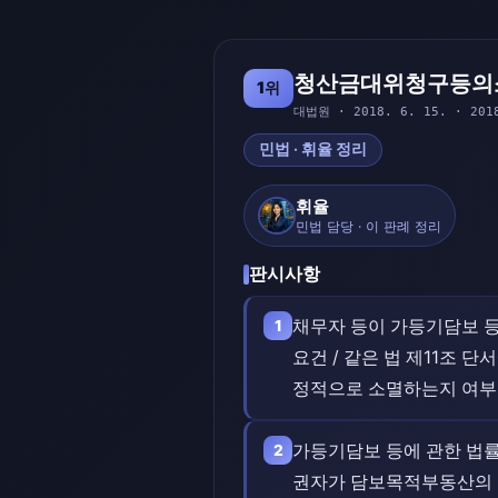
청산금대위청구등의
1위
대법원 · 2018. 6. 15. · 201
민법 · 휘율 정리
휘율
민법 담당 · 이 판례 정리
판시사항
채무자 등이 가등기담보 등
1
요건 / 같은 법 제11조 
정적으로 소멸하는지 여부
가등기담보 등에 관한 법률
2
권자가 담보목적부동산의 소