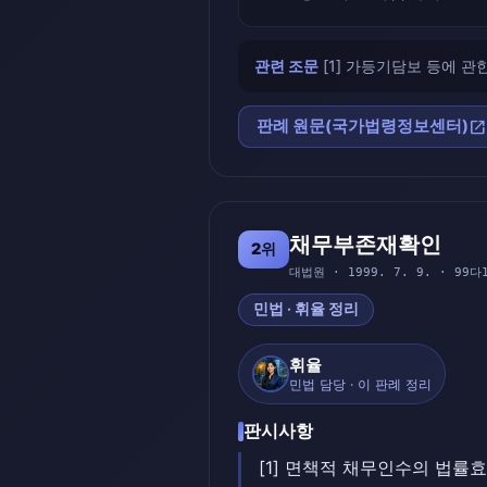
관련 조문
[1] 가등기담보 등에 관한
open_in_new
판례 원문(국가법령정보센터)
채무부존재확인
2위
대법원 · 1999. 7. 9. · 99다1
민법 · 휘율 정리
휘율
민법 담당 · 이 판례 정리
판시사항
[1] 면책적 채무인수의 법률