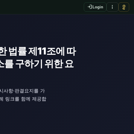
login
more_vert
vpn_key
Login
 법률 제11조에 따
를 구하기 위한 요
판시사항·판결요지를 가
판례 링크를 함께 제공합