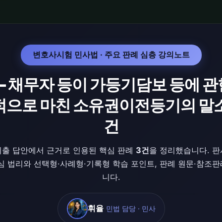
변호사시험 민사법 · 주요 판례 심층 강의노트
— 채무자 등이 가등기담보 등에 관한
적으로 마친 소유권이전등기의 말소
건
출 답안에서 근거로 인용된 핵심 판례
3건
을 정리했습니다. 
심 법리와 선택형·사례형·기록형 학습 포인트, 판례 원문·참조
니다.
휘율
민법 담당 · 민사