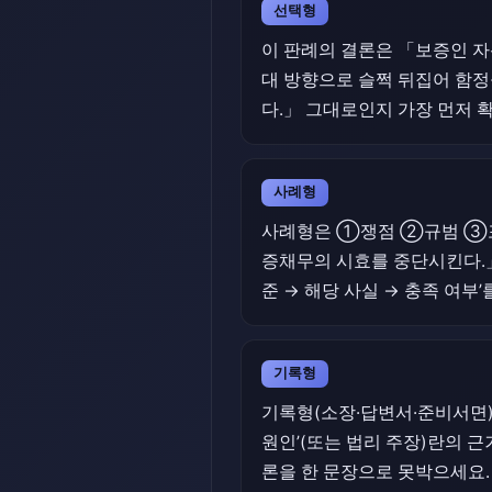
선택형
이 판례의 결론은 「보증인 자
대 방향으로 슬쩍 뒤집어 함
다.」 그대로인지 가장 먼저 
사례형
사례형은 ①쟁점 ②규범 ③포
증채무의 시효를 중단시킨다.」
준 → 해당 사실 → 충족 여부
기록형
기록형(소장·답변서·준비서면
원인’(또는 법리 주장)란의 근
론을 한 문장으로 못박으세요.