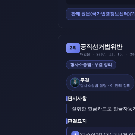
open_in_new
판례 원문(국가법령정보센터)
공직선거법위반
2위
대법원 · 2007. 11. 15. · 20
형사소송법 · 무결 정리
무결
형사소송법 담당 · 이 판례 정리
판시사항
절취한 현금카드로 현금자동지
판결요지