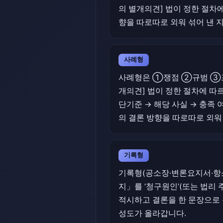
의 별개의견] 법이 정한 절차
향을 따로따로 외워 섞어 낸 
사례형
사례형은 ①쟁점 ②규범 ③포섭
개의견] 법이 정한 절차에 따
단기준 → 해당 사실 → 충족 
의 결론 방향을 따로따로 외워
기록형
기록형(공소장·변론요지서·항소
지」를 ‘청구원인’(또는 법리 
적시하고 결론을 한 문장으로 
성도가 올라갑니다.