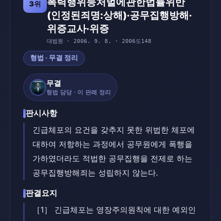
폭력행위등처벌에관한법률위반
3위
(인정된죄명:상해)·공무집행방해·
위증교사·위증
대법원 · 2006. 9. 8. · 2006도148
형법 · 무결 정리
무결
형법 담당 · 이 판례 정리
판시사항
긴급체포의 요건을 갖추지 못한 위법한 체포에
대하여 저항하는 과정에서 공무원에게 폭행을
가하였더라도 적법한 공무집행을 전제로 하는
공무집행방해죄는 성립하지 않는다.
판결요지
［1］ 긴급체포는 영장주의원칙에 대한 예외인