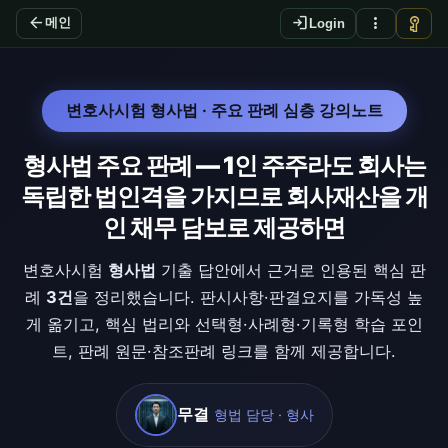
arrow_back
login
more_vert
vpn_key
메인
Login
변호사시험 형사법 · 주요 판례 심층 강의노트
형사법 주요 판례 — 1인 주주라도 회사는
독립한 법인격을 가지므로 회사재산을 개
인 채무 담보로 제공하면
변호사시험
형사법
기출 답안에서 근거로 인용된 핵심 판
례
3건
을 정리했습니다. 판시사항·판결요지를 가독성 높
게 옮기고, 핵심 법리와 선택형·사례형·기록형 학습 포인
트, 판례 원문·참조판례 링크를 함께 제공합니다.
무결
형법 담당 · 형사