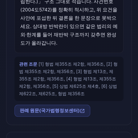
립한다.)」 구조 그대로 적습니다. 사건번호
(2004도5742)를 정확히 적시하고, 위 요건을
사안에 포섭한 뒤 결론을 한 문장으로 못박으
세요. 상대방 반박란이 있으면 같은 법리의 예
외·한계를 들어 재반박 구조까지 갖추면 완성
도가 올라갑니다.
관련 조문
[1] 형법 제355조 제2항, 제356조, [2] 형
법 제355조 제2항, 제356조, [3] 형법 제13조, 제
355조 제2항, 제356조, [4] 형법 제13조, 제355조
제2항, 제356조, [5] 상법 제625조 제4호, [6] 상법
제622조, 제625조, 형법 제356조
open_in_new
판례 원문(국가법령정보센터)