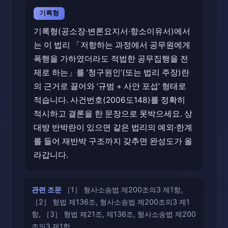
기록형
기록형(공소장·변론요지서·항소이유서)에서
는 이 법리 「저항하는 과정에서 공무원에게
폭행을 가하였더라도 적법한 공무집행을 전
제로 하는」를 ‘청구원인’(또는 법리 주장)란
의 근거로 끌어와 ‘규범 + 사안 포섭’ 형태로
적습니다. 사건번호(2006도148)를 정확히
적시하고 결론을 한 문장으로 못박으세요. 상
대방 반박란이 있으면 같은 법리의 예외·한계
를 들어 재반박 구조까지 갖추면 완성도가 올
라갑니다.
관련 조문
［1］ 형사소송법 제200조의3 제1항,
［2］ 형법 제136조, 형사소송법 제200조의3 제1
항, ［3］ 형법 제21조, 제136조, 형사소송법 제200
조의3 제1항