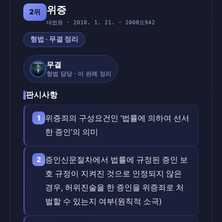
위증
2위
대법원 · 2010. 1. 21. · 2008도942
형법 · 무결 정리
무결
형법 담당 · 이 판례 정리
판시사항
위증죄의 구성요건인 ‘법률에 의하여 선서
1
한 증인’의 의미
증인신문절차에서 법률에 규정된 증인 보
2
호 규정이 지켜진 것으로 인정되지 않은
경우, 허위진술을 한 증인을 위증죄로 처
벌할 수 있는지 여부(원칙적 소극)