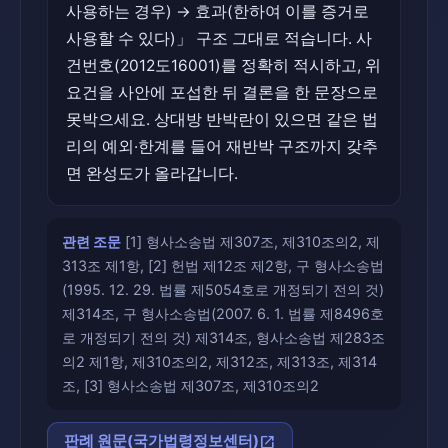
사용하는 경우) → 효과(한하여 이를 증거로
사용할 수 있다)」 구조 그대로 적습니다. 사
건번호(2012도16001)를 정확히 적시하고, 위
요건을 사안에 포섭한 뒤 결론을 한 문장으로
못박으세요. 상대방 반박란이 있으면 같은 법
리의 예외·한계를 들어 재반박 구조까지 갖추
면 완성도가 올라갑니다.
관련 조문
[1] 형사소송법 제307조, 제310조의2, 제
313조 제1항, [2] 헌법 제12조 제2항, 구 형사소송법
(1995. 12. 29. 법률 제5054호로 개정되기 전의 것)
제314조, 구 형사소송법(2007. 6. 1. 법률 제8496호
로 개정되기 전의 것) 제314조, 형사소송법 제283조
의2 제1항, 제310조의2, 제312조, 제313조, 제314
조, [3] 형사소송법 제307조, 제310조의2
open_in_new
판례 원문(국가법령정보센터)