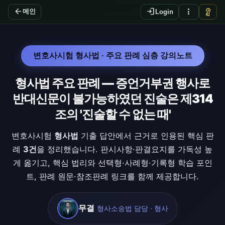
arrow_back
login
more_vert
vpn_key
메인
Login
변호사시험 형사법 · 주요 판례 심층 강의노트
형사법 주요 판례 — 증언거부권 행사로
반대신문이 불가능하였던 진술은 제314
조의 '진술할 수 없는 때'
변호사시험
형사법
기출 답안에서 근거로 인용된 핵심 판
례
3건
을 정리했습니다. 판시사항·판결요지를 가독성 높
게 옮기고, 핵심 법리와 선택형·사례형·기록형 학습 포인
트, 판례 원문·참조판례 링크를 함께 제공합니다.
무결
형사소송법 담당 · 형사