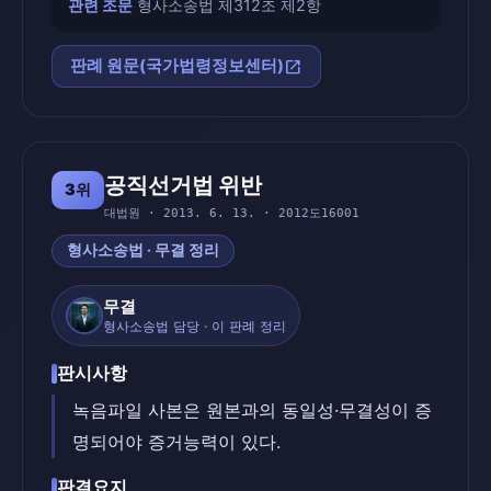
관련 조문
형사소송법 제312조 제2항
open_in_new
판례 원문(국가법령정보센터)
공직선거법 위반
3위
대법원 · 2013. 6. 13. · 2012도16001
형사소송법 · 무결 정리
무결
형사소송법 담당 · 이 판례 정리
판시사항
녹음파일 사본은 원본과의 동일성·무결성이 증
명되어야 증거능력이 있다.
판결요지