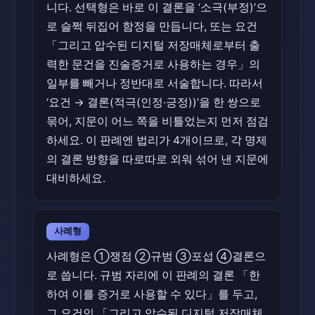
니다. 선택형은 바로 이 결론을 ‘소극(부정)’으
로 슬쩍 뒤집어 함정을 만듭니다, 또는 요건
「그리고 압수된 디지털 저장매체로부터 출
력한 문건을 진술증거로 사용하는 경우」의
일부를 빼거나 정반대로 서술합니다. 따라서
‘요건 → 결론(적극(인정·긍정))’을 한 쌍으로
묶어, 지문이 어느 쪽을 비틀었는지 먼저 점검
하세요. 이 판례엔 법리가 4개이므로, 각 명제
의 결론 방향을 따로따로 외워 섞어 낸 지문에
대비하세요.
사례형
사례형은 ①쟁점 ②규범 ③포섭 ④결론으
로 씁니다. 규범 자리에 이 판례의 결론 「한
하여 이를 증거로 사용할 수 있다」를 두고,
그 요건인 「그리고 압수된 디지털 저장매체