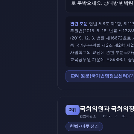
로 못박으세요. 상대방 반박란
관련 조문
헌법 제8조 제1항, 제11
무원법(2015. 5. 18. 법률 제1
(2019. 12. 3. 법률 제16672
중 국가공무원법 제2조 제2항 제2호
사립학교의 교원에 관한 부분국가공무원
교육공무원 가운데 초&#8901, 
open_in_new
판례 원문(국가법령정보센터)
국회의원과 국회의장
2위
헌법재판소 · 1997. 7. 16. ·
헌법 · 마루 정리