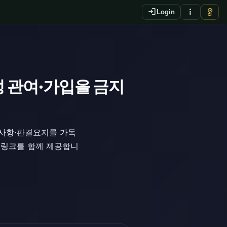
login
more_vert
vpn_key
Login
성 관여·가입을 금지
시사항·판결요지를 가독
례 링크를 함께 제공합니