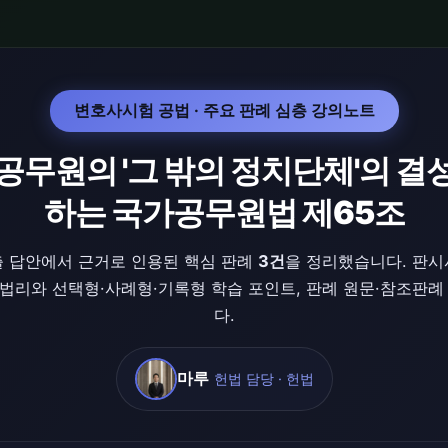
변호사시험 공법 · 주요 판례 심층 강의노트
 공무원의 '그 밖의 정치단체'의 결
하는 국가공무원법 제65조
 답안에서 근거로 인용된 핵심 판례
3건
을 정리했습니다. 판
 법리와 선택형·사례형·기록형 학습 포인트, 판례 원문·참조판
다.
마루
헌법 담당 · 헌법