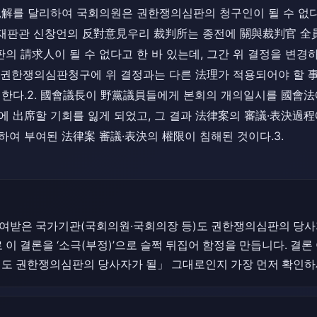
見解를 달리하여 국회의원은 권한쟁의심판의 청구인이 될 수 없다
, 재판관 신창언의 反對意見우리 裁判所는 종전에 關與裁判官 
 請求人이 될 수 없다고 한 바 있는데, 그간 위 결정을 변경
사건 권한쟁의심판청구에 위 결정과는 다른 法理가 적용되어야 할
 한다.2. 國會議長이 野黨議員들에게 본회의 개의일시를 國會法
에 出席할 기회를 잃게 되었고, 그 결과 法律案의 審議·表決過
여 부여된 法律案 審議·表決의 權限이 침해된 것이다.3.
부여받은 국가기관(국회의원·국회의장 등)도 권한쟁의심판의 당사
 이 결론을 ‘소극(부정)’으로 슬쩍 뒤집어 함정을 만듭니다. 결
)도 권한쟁의심판의 당사자가 될」 그대로인지 가장 먼저 확인하