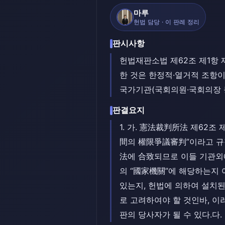
마루
헌법 담당 · 이 판례 정리
판시사항
헌법재판소법 제62조 제1항
한 것은 한정적·열거적 조항
국가기관(국회의원·국회의장 
판결요지
1. 가. 憲法裁判所法 제62
間의 權限爭議審判”이라고 규
法에 合致되므로 이들 기관외에
의 “國家機關”에 해당하는지
있는지, 헌법에 의하여 설치
로 고려하여야 할 것인바, 
판의 당사자가 될 수 있다.다.