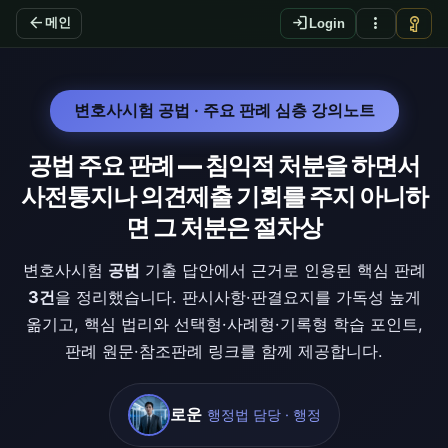
arrow_back
login
more_vert
vpn_key
메인
Login
변호사시험 공법 · 주요 판례 심층 강의노트
공법 주요 판례 — 침익적 처분을 하면서
사전통지나 의견제출 기회를 주지 아니하
면 그 처분은 절차상
변호사시험
공법
기출 답안에서 근거로 인용된 핵심 판례
3건
을 정리했습니다. 판시사항·판결요지를 가독성 높게
옮기고, 핵심 법리와 선택형·사례형·기록형 학습 포인트,
판례 원문·참조판례 링크를 함께 제공합니다.
로운
행정법 담당 · 행정