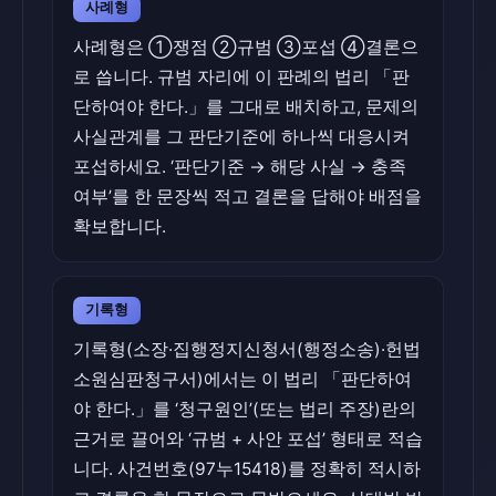
사례형
사례형은 ①쟁점 ②규범 ③포섭 ④결론으
로 씁니다. 규범 자리에 이 판례의 법리 「판
단하여야 한다.」를 그대로 배치하고, 문제의
사실관계를 그 판단기준에 하나씩 대응시켜
포섭하세요. ‘판단기준 → 해당 사실 → 충족
여부’를 한 문장씩 적고 결론을 답해야 배점을
확보합니다.
기록형
기록형(소장·집행정지신청서(행정소송)·헌법
소원심판청구서)에서는 이 법리 「판단하여
야 한다.」를 ‘청구원인’(또는 법리 주장)란의
근거로 끌어와 ‘규범 + 사안 포섭’ 형태로 적습
니다. 사건번호(97누15418)를 정확히 적시하