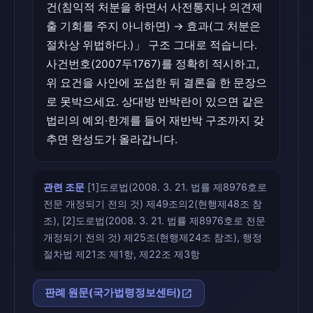
건(침익적 처분을 하면서 사전통지나 의견제
출 기회를 주지 아니하면) → 효과(그 처분은
절차상 위법하다.)」 구조 그대로 적습니다.
사건번호(2007두1767)를 정확히 적시하고,
위 요건을 사안에 포섭한 뒤 결론을 한 문장으
로 못박으세요. 상대방 반박란이 있으면 같은
법리의 예외·한계를 들어 재반박 구조까지 갖
추면 완성도가 올라갑니다.
관련 조문
[1]도로법(2008. 3. 21. 법률 제8976호로
전문 개정되기 전의 것) 제49조의2(현행제48조 참
조), [2]도로법(2008. 3. 21. 법률 제8976호로 전문
개정되기 전의 것) 제25조(현행제24조 참조), 행정
절차법 제21조 제1항, 제22조 제3항
open_in_new
판례 원문(국가법령정보센터)