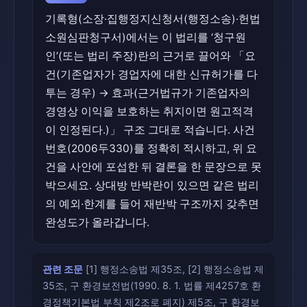
기록형(소장·집행정지신청서(행정소송)·헌법
소원심판청구서)에서는 이 법리를 ‘청구원
인’(또는 법리 주장)란의 근거로 끌어와 「요
건(기존업자가 경업자에 대한 신규허가를 다
투는 경우) → 효과(근거법규가 기존업자의
경영상 이익을 보호하는 취지이면 원고적격
이 인정된다.)」 구조 그대로 적습니다. 사건
번호(2006두330)를 정확히 적시하고, 위 요
건을 사안에 포섭한 뒤 결론을 한 문장으로 못
박으세요. 상대방 반박란이 있으면 같은 법리
의 예외·한계를 들어 재반박 구조까지 갖추면
완성도가 올라갑니다.
관련 조문
[1] 행정소송법 제35조, [2] 행정소송법 제
35조, 구 환경보전법(1990. 8. 1. 법률 제4257호 환
경정책기본법 부칙 제2조로 폐지) 제5조, 구 환경보