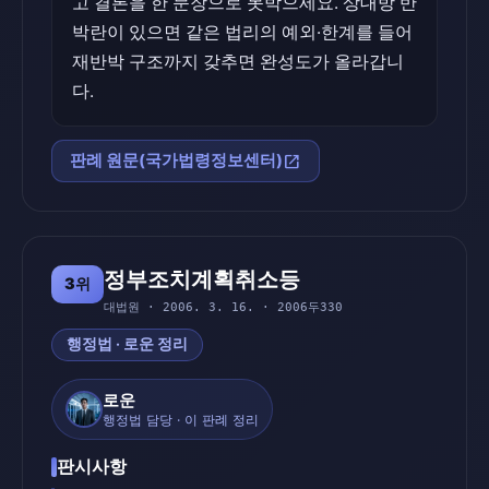
고 결론을 한 문장으로 못박으세요. 상대방 반
박란이 있으면 같은 법리의 예외·한계를 들어
재반박 구조까지 갖추면 완성도가 올라갑니
다.
open_in_new
판례 원문(국가법령정보센터)
정부조치계획취소등
3위
대법원 · 2006. 3. 16. · 2006두330
행정법 · 로운 정리
로운
행정법 담당 · 이 판례 정리
판시사항