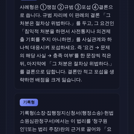
사례형은 ①쟁점 ②규범 ③포섭 ④결론으
로 씁니다. 규범 자리에 이 판례의 결론 「그
처분은 절차상 위법하다.」를 두고, 그 요건인
「침익적 처분을 하면서 사전통지나 의견제
출 기회를 주지 아니하면」를 사실관계와 하
나씩 대응시켜 포섭하세요. 즉 ‘요건 → 문제
의 해당 사실 → 충족 여부’를 한 문장씩 적은
뒤, 마지막에 「그 처분은 절차상 위법하다.」
를 결론으로 답합니다. 결론만 적고 포섭을 생
략하면 배점을 크게 잃습니다.
기록형
기록형(소장·집행정지신청서(행정소송)·헌법
소원심판청구서)에서는 이 법리를 ‘청구원
인’(또는 법리 주장)란의 근거로 끌어와 「요