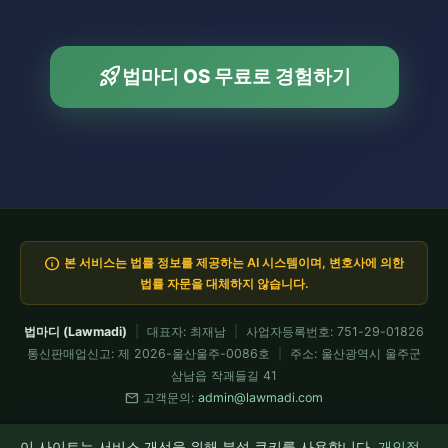
rocket_launch
법마디 OS 무료로 경험하기
info
본 서비스는 법률 정보를 제공하는 AI 시스템이며, 변호사에 의한
법률 자문을 대체하지 않습니다.
법마디 (Lawmadi)
|
대표자: 최재남
|
사업자등록번호: 751-29-01826
통신판매업신고: 제 2026-울산울주-0086호
|
주소: 울산광역시 울주군
삼남읍 작괘들길 41
mail
고객문의:
admin@lawmadi.com
이용약관
개인정보처리방침
요금제
전문가 API
환불정책
이 사이트는 서비스 개선을 위해 분석 쿠키를 사용합니다.
개인정