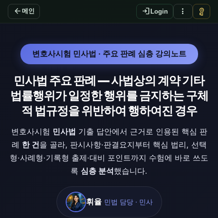
arrow_back
login
more_vert
vpn_key
메인
Login
변호사시험 민사법 · 주요 판례 심층 강의노트
민사법 주요 판례 — 사법상의 계약 기타
법률행위가 일정한 행위를 금지하는 구체
적 법규정을 위반하여 행하여진 경우
변호사시험
민사법
기출 답안에서 근거로 인용된 핵심 판
례
한 건
을 골라, 판시사항·판결요지부터 핵심 법리, 선택
형·사례형·기록형 출제·대비 포인트까지 수험에 바로 쓰도
록
심층 분석
했습니다.
휘율
민법 담당 · 민사