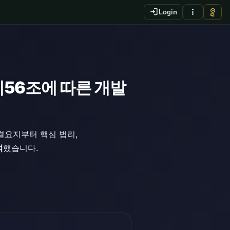
login
more_vert
vpn_key
Login
제56조에 따른 개발
결요지부터 핵심 법리,
석
했습니다.