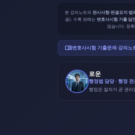
본 강의노트의
판시사항·판결요지·법리
음). 수록 판례는
변호사시험 기출 답
않습니다. 정확
menu_book
변호사시험 기출문제·강의노트
로운
행정법 담당 · 행정 
행정은 절차가 곧 권리