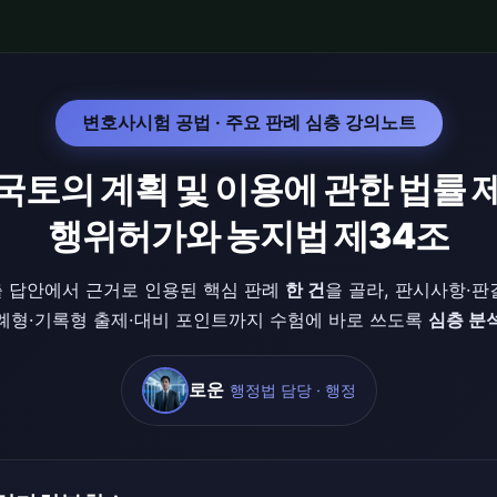
변호사시험 공법 · 주요 판례 심층 강의노트
 국토의 계획 및 이용에 관한 법률 
행위허가와 농지법 제34조
 답안에서 근거로 인용된 핵심 판례
한 건
을 골라, 판시사항·판
례형·기록형 출제·대비 포인트까지 수험에 바로 쓰도록
심층 분
로운
행정법 담당 · 행정