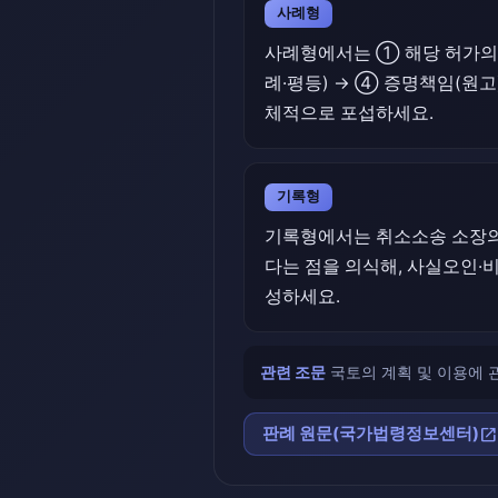
사례형
사례형에서는 ① 해당 허가의 
례·평등) → ④ 증명책임(원
체적으로 포섭하세요.
기록형
기록형에서는 취소소송 소장의 
다는 점을 의식해, 사실오인·비
성하세요.
관련 조문
국토의 계획 및 이용에 관한
open_in_new
판례 원문(국가법령정보센터)