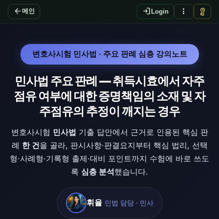
arrow_back
login
more_vert
vpn_key
메인
Login
변호사시험 민사법 · 주요 판례 심층 강의노트
민사법 주요 판례 — 취득시효에서 자주
점유 여부에 대한 증명책임의 소재 및 자
주점유의 추정이 깨지는 경우
변호사시험
민사법
기출 답안에서 근거로 인용된 핵심 판
례
한 건
을 골라, 판시사항·판결요지부터 핵심 법리, 선택
형·사례형·기록형 출제·대비 포인트까지 수험에 바로 쓰도
록
심층 분석
했습니다.
휘율
민법 담당 · 민사