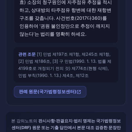
효) 소장의 청구원인에 자주점유 추정을 적시
하고, 상대방의 타주점유 항변에 대한 재항변
구조를 갖춥니다. 사건번호(2017다360)를
인용하여 ‘권원 불인정만으로 추정이 깨지지
않는다’는 법리를 명확히 하세요.
관련 조문
[1] 민법 제197조 제1항, 제245조 제1항,
[2] 민법 제186조, [3] 구 민법(1990. 1. 13. 법률 제
4199호로 개정되기 전의 것) 제774조(현행 삭제),
민법 부칙(1990. 1. 13.) 제4조, 제12조
open_in_new
판례 원문(국가법령정보센터)
본 강의노트의
판시사항·판결요지·법리 명제는 국가법령정보
센터(DRF) 원문 또는 기출 답안에서 본문 대조 검증한 문장만