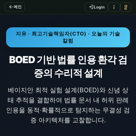
arrow_back
login
more_vert
vpn_key
메인
Login
지유 · 최고기술책임자(CTO) · 오늘의 기술
칼럼
BOED 기반 법률 인용 환각 검
증의 수리적 설계
베이지안 최적 실험 설계(BOED)와 신념 상
태 추적을 결합하여 법률 문서 내 허위 판례
인용을 동적·확률적으로 탐지하는 무결성 검
증 아키텍처를 고찰합니다.