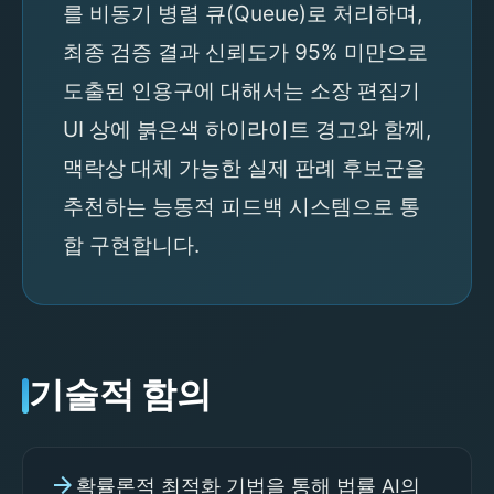
를 비동기 병렬 큐(Queue)로 처리하며,
최종 검증 결과 신뢰도가 95% 미만으로
도출된 인용구에 대해서는 소장 편집기
UI 상에 붉은색 하이라이트 경고와 함께,
맥락상 대체 가능한 실제 판례 후보군을
추천하는 능동적 피드백 시스템으로 통
합 구현합니다.
기술적 함의
arrow_forward
확률론적 최적화 기법을 통해 법률 AI의