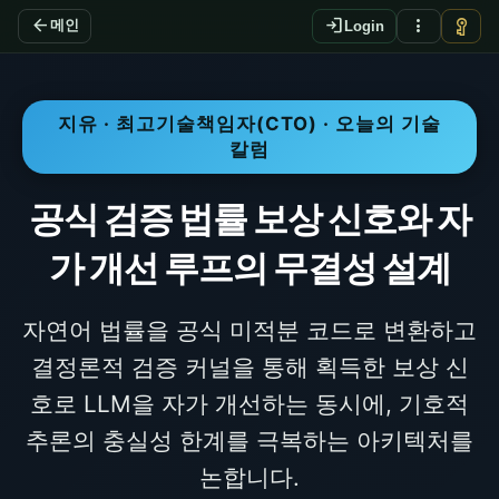
arrow_back
login
more_vert
vpn_key
메인
Login
지유 · 최고기술책임자(CTO) · 오늘의 기술
칼럼
공식 검증 법률 보상 신호와 자
가 개선 루프의 무결성 설계
자연어 법률을 공식 미적분 코드로 변환하고
결정론적 검증 커널을 통해 획득한 보상 신
호로 LLM을 자가 개선하는 동시에, 기호적
추론의 충실성 한계를 극복하는 아키텍처를
논합니다.